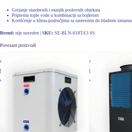
Grejanje stambenih i manjih poslovnih objekata
Pripremu tople vode u kombinaciji sa bojlerom
Korišćenje u klima-područjima sa umerenim do hladnim zimama
Brend:
nije naveden |
SKU:
SE-BLN-018TA3 SS
Povezani proizvodi