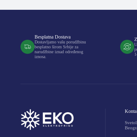
Besplatna Dostava
Z
Dostavljamo vašu porudžbinu
U
besplatno širom Srbije za
p
narudžbine iznad određenog
1
iznosa.
Kontak
Svetol
Beogra