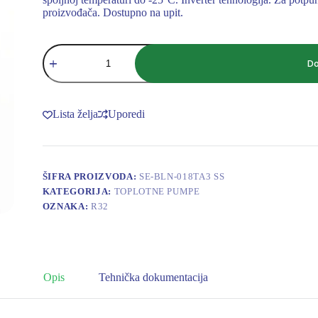
proizvođača. Dostupno na upit.
TOPLOTNA
PUMPA
Do
R32
BLN-
A18-
F3
Lista želja
Uporedi
SPLIT
SITEM,-25C,W60C,H(6.95-
20.85kW)
količina
ŠIFRA PROIZVODA:
SE-BLN-018TA3 SS
KATEGORIJA:
TOPLOTNE PUMPE
OZNAKA:
R32
Opis
Tehnička dokumentacija