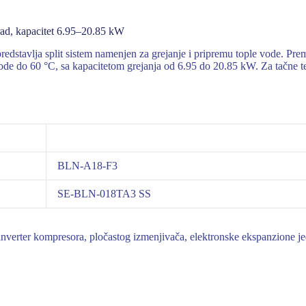
ad, kapacitet 6.95–20.85 kW
avlja split sistem namenjen za grejanje i pripremu tople vode. Prem
ode do 60 °C, sa kapacitetom grejanja od 6.95 do 20.85 kW. Za tačne teh
BLN-A18-F3
SE-BLN-018TA3 SS
verter kompresora, pločastog izmenjivača, elektronske ekspanzione jedin