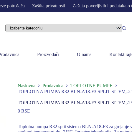
eze potrošača
Zaštita privatnosti
Zaštita poverljivih i podataka o 
Prodavnica
Proizvođači
O nama
Kontaktirajt
Naslovna
Prodavnica
TOPLOTNE PUMPE
TOPLOTNA PUMPA R32 BLN-A18-F3 SPLIT SITEM,-25
TOPLOTNA PUMPA R32 BLN-A18-F3 SPLIT SITEM,-25
0
RSD
Toplotna pumpa R32 split sistema BLN-A18-F3 za grejanje v
spoljnoj temperaturi do -25°C. Inverter tehnologija. Za potp