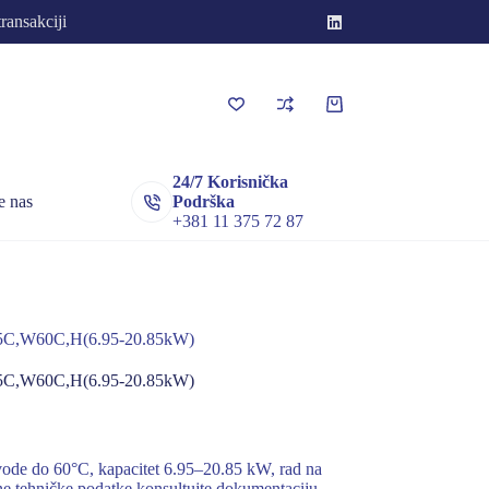
transakciji
Korpa
za
kupovinu
24/7 Korisnička
e nas
Podrška
+381 11 375 72 87
C,W60C,H(6.95-20.85kW)
C,W60C,H(6.95-20.85kW)
ode do 60°C, kapacitet 6.95–20.85 kW, rad na
une tehničke podatke konsultujte dokumentaciju