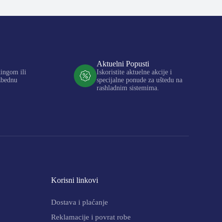
Aktuelni Popusti
kingom ili
Iskoristite aktuelne akcije i
zbednu
specijalne ponude za uštedu na
rashladnim sistemima.
Korisni linkovi
Dostava i plaćanje
Reklamacije i povrat robe