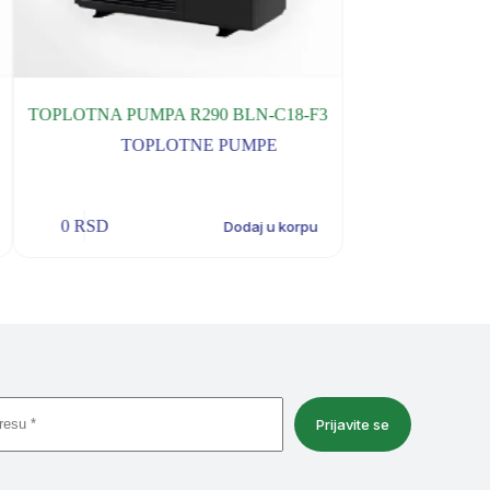
TOPLOTNA PUMPA R290 BLN-C18-F3
ALFA LAVAL PL
ACH-5
TOPLOTNE PUMPE
TOP
0
RSD
0
RSD
Dodaj u korpu
Prijavite se