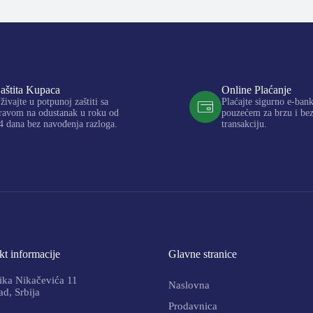
aštita Kupaca
Online Plaćanje
živajte u potpunoj zaštiti sa
Plaćajte sigurno e-ban
ravom na odustanak u roku od
pouzećem za brzu i be
4 dana bez navođenja razloga.
transakciju.
t informacije
Glavne stranice
ika Nikačevića 11
Naslovna
d, Srbija
Prodavnica