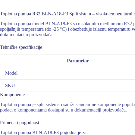
Toplotna pumpa R32 BLN-A18-F3 Split sistem – visokotemperaturni r
Toplotna pumpa model BLN-A18-F3 sa rashladnim medijumom R32 predst
spoljašnjih temperatura (do -25 °C) i obezbeđuje izlaznu temperaturu v
dokumentaciju proizvođača.
Tehničke specifikacije
Parametar
Model
SKU
Komponente
Toplotna pumpa je split sistema i sadrži standardne komponente poput in
podaci o komponentama dostupni su u dokumentaciji proizvođača.
Primena i pogodnost
Toplotna pumpa BLN-A18-F3 pogodna je za: