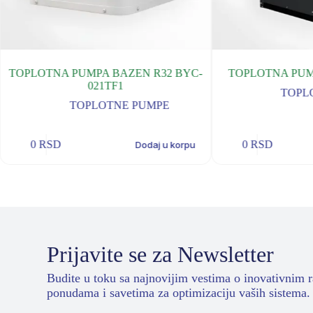
TOPLOTNA PUMPA BAZEN R32 BYC-
TOPLOTNA PUM
021TF1
TOPL
TOPLOTNE PUMPE
0
RSD
0
RSD
Dodaj u korpu
Prijavite se za Newsletter
Budite u toku sa najnovijim vestima o inovativnim 
ponudama i savetima za optimizaciju vaših sistema.