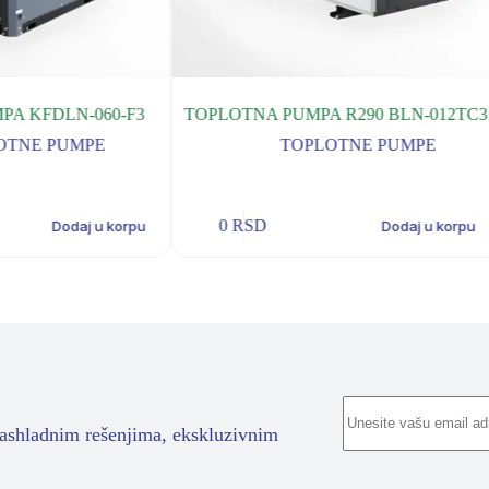
PA KFDLN-060-F3
TOPLOTNA PUMPA R290 BLN-012TC3
OTNE PUMPE
TOPLOTNE PUMPE
0
RSD
Dodaj u korpu
Dodaj u korpu
rashladnim rešenjima, ekskluzivnim