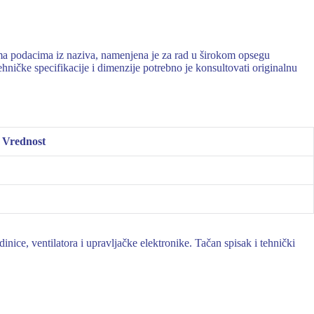
a podacima iz naziva, namenjena je za rad u širokom opsegu
ničke specifikacije i dimenzije potrebno je konsultovati originalnu
Vrednost
ice, ventilatora i upravljačke elektronike. Tačan spisak i tehnički