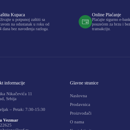
aštita Kupaca
Online Plaćanje
živajte u potpunoj zaštiti sa
Plaćajte sigurno e-ban
ravom na odustanak u roku od
pouzećem za brzu i be
4 dana bez navođenja razloga.
transakciju.
t informacije
Glavne stranice
ika Nikačevića 11
Naslovna
d, Srbija
Prodavnica
ljak – Petak: 7:30-15:30
Proizvođači
a Vezmar
O nama
22625