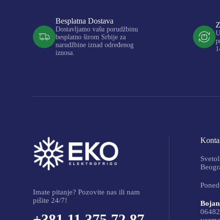
Besplatna Dostava
Z
Dostavljamo vašu porudžbinu
U
besplatno širom Srbije za
p
narudžbine iznad određenog
1
iznosa.
Kontak
Svetol
Beogra
Ponede
Imate pitanje? Pozovite nas ili nam
pišite 24/7!
Bojan
06482
+381 11 375 72 87