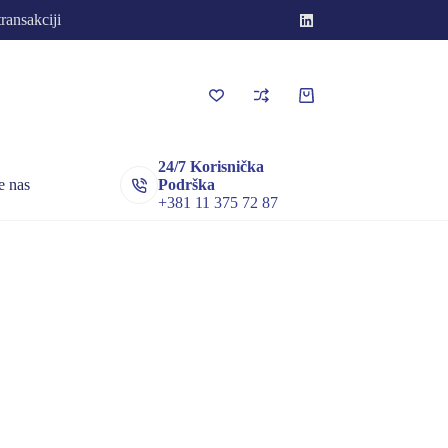
transakciji
Korpa
za
kupovinu
24/7 Korisnička
e nas
Podrška
+381 11 375 72 87