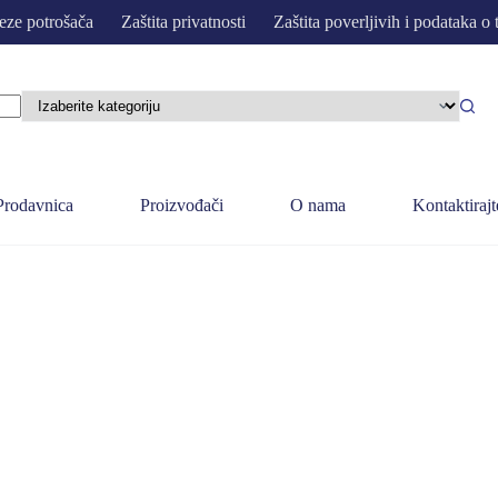
eze potrošača
Zaštita privatnosti
Zaštita poverljivih i podataka o 
Prodavnica
Proizvođači
O nama
Kontaktirajt