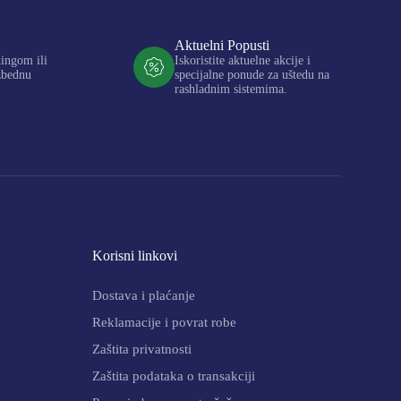
Aktuelni Popusti
kingom ili
Iskoristite aktuelne akcije i
zbednu
specijalne ponude za uštedu na
rashladnim sistemima.
Korisni linkovi
Dostava i plaćanje
Reklamacije i povrat robe
Zaštita privatnosti
Zaštita podataka o transakciji