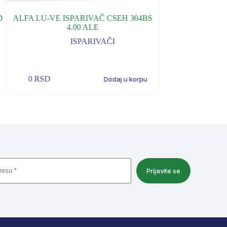
D
ALFA LU-VE ISPARIVAČ CSEH 304BS
ALFA LU-VE IS
4.00 ALE
4
ISPARIVAČI
0
RSD
0
RSD
Dodaj u korpu
Prijavite se