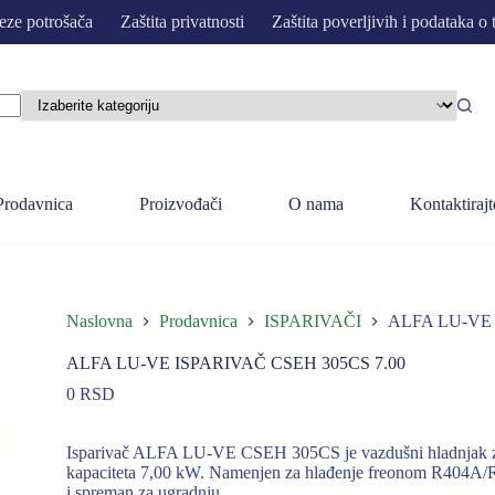
eze potrošača
Zaštita privatnosti
Zaštita poverljivih i podataka o 
Prodavnica
Proizvođači
O nama
Kontaktirajt
Naslovna
Prodavnica
ISPARIVAČI
ALFA LU-VE 
ALFA LU-VE ISPARIVAČ CSEH 305CS 7.00
0
RSD
Isparivač ALFA LU-VE CSEH 305CS je vazdušni hladnjak za 
kapaciteta 7,00 kW. Namenjen za hlađenje freonom R404A/R4
i spreman za ugradnju.