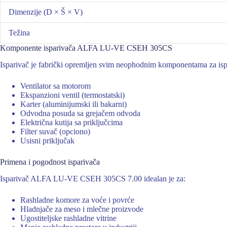
Dimenzije (D × Š × V)
Težina
Komponente isparivača ALFA LU-VE CSEH 305CS
Isparivač je fabrički opremljen svim neophodnim komponentama za isp
Ventilator sa motorom
Ekspanzioni ventil (termostatski)
Karter (aluminijumski ili bakarni)
Odvodna posuda sa grejačem odvoda
Električna kutija sa priključcima
Filter suvač (opciono)
Usisni priključak
Primena i pogodnost isparivača
Isparivač ALFA LU-VE CSEH 305CS 7.00 idealan je za:
Rashladne komore za voće i povrće
Hladnjače za meso i mlečne proizvode
Ugostiteljske rashladne vitrine