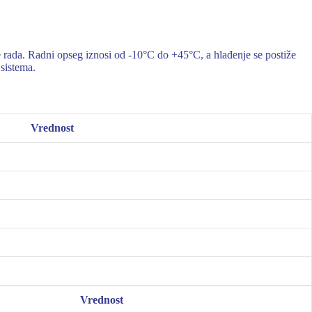
ada. Radni opseg iznosi od -10°C do +45°C, a hlađenje se postiže
 sistema.
Vrednost
Vrednost