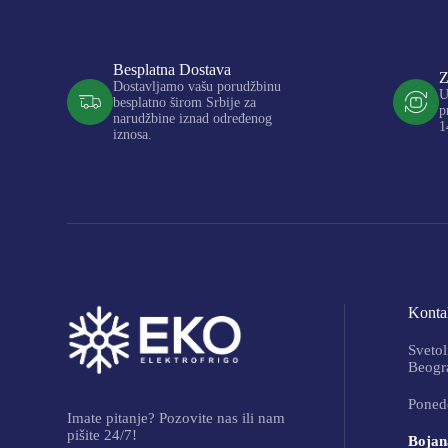
Besplatna Dostava
Z
Dostavljamo vašu porudžbinu
U
besplatno širom Srbije za
p
narudžbine iznad određenog
1
iznosa.
Kontak
Svetol
Beogra
Ponede
Imate pitanje? Pozovite nas ili nam
pišite 24/7!
Bojan