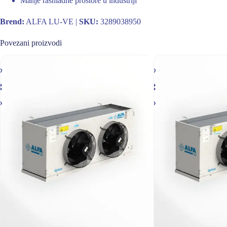
Manje rashladne prostore u industriji
Brend:
ALFA LU-VE |
SKU:
3289038950
Povezani proizvodi