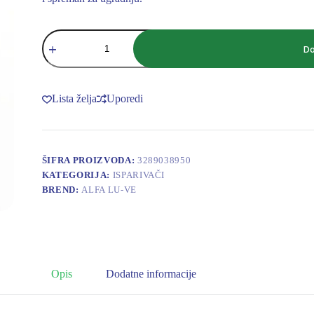
ALFA
LU-
Do
VE
ISPARIVAČ
CSEH
305CS
Lista želja
Uporedi
7.00
količina
ŠIFRA PROIZVODA:
3289038950
KATEGORIJA:
ISPARIVAČI
BREND:
ALFA LU-VE
Opis
Dodatne informacije