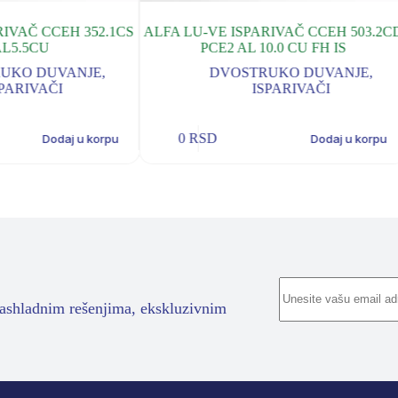
RIVAČ CCEH 352.1CS
ALFA LU-VE ISPARIVAČ CCEH 503.2C
AL5.5CU
PCE2 AL 10.0 CU FH IS
UKO DUVANJE
,
DVOSTRUKO DUVANJE
,
PARIVAČI
ISPARIVAČI
0
RSD
Dodaj u korpu
Dodaj u korpu
rashladnim rešenjima, ekskluzivnim