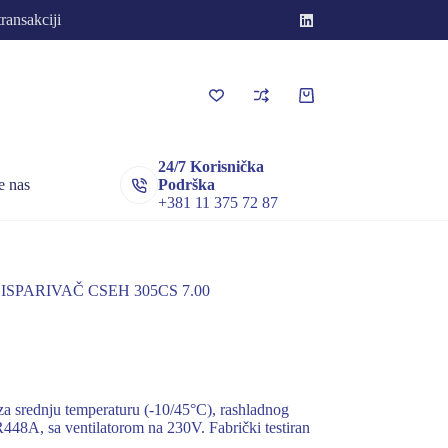
transakciji
Korpa
za
kupovinu
24/7 Korisnička
e nas
Podrška
+381 11 375 72 87
ISPARIVAČ CSEH 305CS 7.00
srednju temperaturu (-10/45°C), rashladnog
48A, sa ventilatorom na 230V. Fabrički testiran