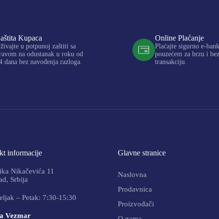
aštita Kupaca
Online Plaćanje
živajte u potpunoj zaštiti sa
Plaćajte sigurno e-ban
ravom na odustanak u roku od
pouzećem za brzu i be
4 dana bez navođenja razloga.
transakciju.
t informacije
Glavne stranice
ika Nikačevića 11
Naslovna
d, Srbija
Prodavnica
ljak – Petak: 7:30-15:30
Proizvođači
a Vezmar
O nama