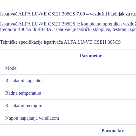
Isparivač ALFA LU-VE CSEH 305CS 7.00 – vazdušni hladnjak za ra
Isparivač ALFA LU-VE CSEH 305CS je kompletno opremljen vazdušni hl
freonom R404A ili R448A. Isparivač je fabrički sklopljen, testiran i sp
Tehničke specifikacije isparivača ALFA LU-VE CSEH 305CS
Parametar
Model
Rashladni kapacitet
Radna temperatura
Rashladni medijum
Napon napajanja ventilatora
Parametar