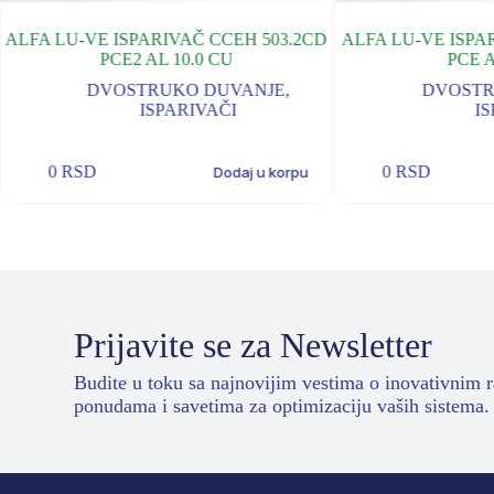
ALFA LU-VE ISPARIVAČ CCEH 503.2CD
ALFA LU-VE ISPA
PCE2 AL 10.0 CU
PCE 
DVOSTRUKO DUVANJE
,
DVOSTR
ISPARIVAČI
IS
0
RSD
0
RSD
Dodaj u korpu
Prijavite se za Newsletter
Budite u toku sa najnovijim vestima o inovativnim 
ponudama i savetima za optimizaciju vaših sistema.