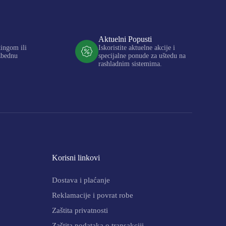
Aktuelni Popusti
kingom ili
Iskoristite aktuelne akcije i
zbednu
specijalne ponude za uštedu na
rashladnim sistemima.
Korisni linkovi
Dostava i plaćanje
Reklamacije i povrat robe
Zaštita privatnosti
Zaštita podataka o transakciji