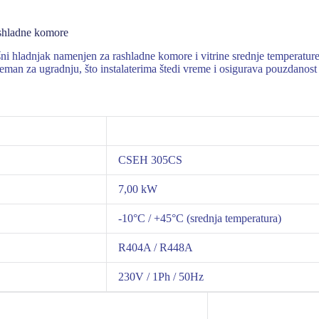
shladne komore
adnjak namenjen za rashladne komore i vitrine srednje temperature r
reman za ugradnju, što instalaterima štedi vreme i osigurava pouzdanost
CSEH 305CS
7,00 kW
-10°C / +45°C (srednja temperatura)
R404A / R448A
230V / 1Ph / 50Hz