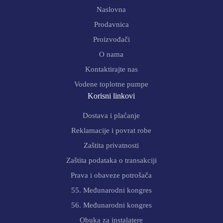
Naslovna
Prodavnica
Proizvođači
O nama
Kontaktirajte nas
Vodene toplotne pumpe
Korisni linkovi
Dostava i plaćanje
Reklamacije i povrat robe
Zaštita privatnosti
Zaštita podataka o transakciji
Prava i obaveze potrošača
55. Međunarodni kongres
56. Međunarodni kongres
Obuka za instalatere