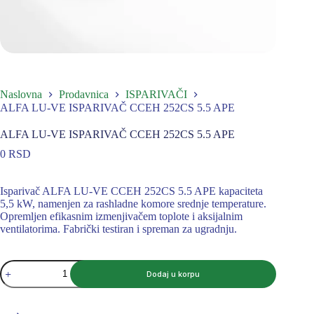
Naslovna
Prodavnica
ISPARIVAČI
ALFA LU-VE ISPARIVAČ CCEH 252CS 5.5 APE
ALFA LU-VE ISPARIVAČ CCEH 252CS 5.5 APE
0
RSD
Isparivač ALFA LU-VE CCEH 252CS 5.5 APE kapaciteta
5,5 kW, namenjen za rashladne komore srednje temperature.
Opremljen efikasnim izmenjivačem toplote i aksijalnim
ventilatorima. Fabrički testiran i spreman za ugradnju.
ALFA
Dodaj u korpu
LU-
VE
ISPARIVAČ
CCEH