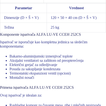
Parametar
Vrednost
Dimenzije (D × Š × V)
120 × 50 × 40 cm (D × Š × V)
Težina
25 kg
Komponente isparivača ALFA LU-VE CCEH 252CS
Isparivač se isporučuje kao kompletna jedinica sa sledećim
komponentama:
Bakarno-aluminijumski izmenjivač toplote
Aksijalni ventilatori sa zaštitom od preopterećenja
Električni grejač za odledjivanje
Posuda za sakupljanje kondenzata
Termostatski ekspanzioni ventil (opcioni)
Montažni nosači
Primena isparivača ALFA LU-VE CCEH 252CS
Ovaj isparivač je idealan za:
Rashladne komore za čuvanje mesa, ribe i mlečnih proizvoda