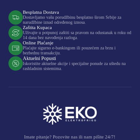
Besplatna Dostava
Dostavljamo vašu porudžbinu besplatno širom Srbije za
narudžbine iznad određenog iznosa.
Zaštita Kupaca
Uživajte u potpunoj zaštiti sa pravom na odustanak u roku od
14 dana bez navođenja razloga.
Online Plaćanje
Plaćajte sigurno e-bankingom ili pouzećem za brzu i
bezbednu transakciju.
Aktuelni Popusti
Iskoristite aktuelne akcije i specijalne ponude za uštedu na
rashladnim sistemima.
Imate pitanje? Pozovite nas ili nam pišite 24/7!