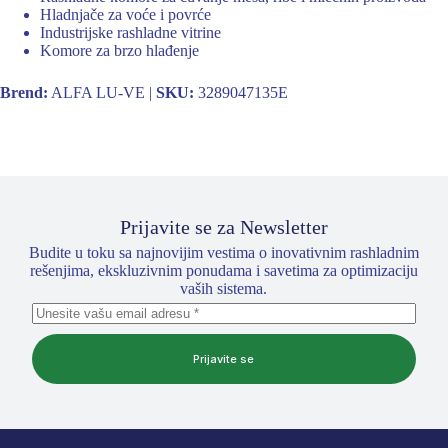
Hladnjače za voće i povrće
Industrijske rashladne vitrine
Komore za brzo hlađenje
Brend:
ALFA LU-VE |
SKU:
3289047135E
Prijavite se za Newsletter
Budite u toku sa najnovijim vestima o inovativnim rashladnim
rešenjima, ekskluzivnim ponudama i savetima za optimizaciju
vaših sistema.
Prijavite se