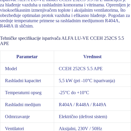
za hlađenje vazduha u rashladnim komorama i vitrinama. Opremljen je
visokoefikasnim izmenjivačem toplote i aksijalnim ventilatorima, što
obezbeđuje optimalan protok vazduha i efikasno hlađenje. Pogodan za
srednje temperaturne primene sa rashladnim medijumom R404A,
R448A ili sličnim.
Tehničke specifikacije isparivača ALFA LU-VE CCEH 252CS 5.5
APE
Parametar
Vrednost
Model
CCEH 252CS 5.5 APE
Rashladni kapacitet
5,5 kW (pri -10°C isparivanja)
Temperaturni opseg
-25°C do +10°C
Rashladni medijum
R404A / R448A / R449A
Odmrzavanje
Električno (defrost sistem)
Ventilatori
Aksijalni, 230V / 50Hz