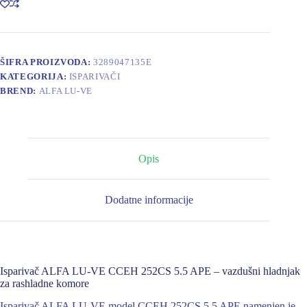
252CS
5.5
APE
količina
ŠIFRA PROIZVODA:
3289047135E
KATEGORIJA:
ISPARIVAČI
BREND:
ALFA LU-VE
Opis
Dodatne informacije
Isparivač ALFA LU-VE CCEH 252CS 5.5 APE – vazdušni hladnjak
za rashladne komore
Isparivač ALFA LU-VE model CCEH 252CS 5.5 APE namenjen je