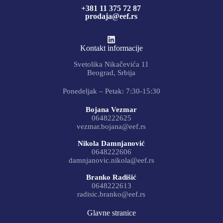
+381 11 375 72 87
prodaja@eef.rs
Kontakt informacije
Svetolika Nikačevića 11
Beograd, Srbija
Ponedeljak – Petak: 7:30-15:30
Bojana Vezmar
0648222625
vezmar.bojana@eef.rs
Nikola Damnjanović
0648222606
damnjanovic.nikola@eef.rs
Branko Radišić
0648222613
radisic.branko@eef.rs
Glavne stranice