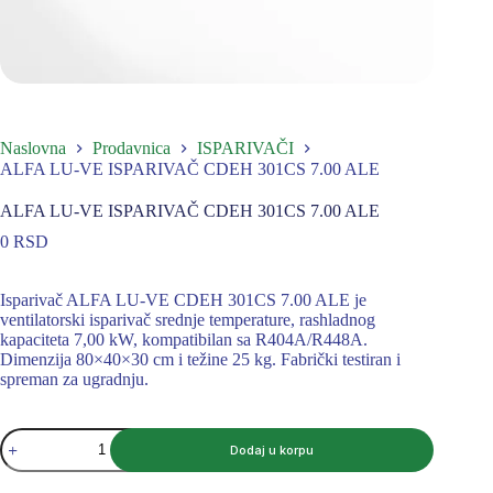
Naslovna
Prodavnica
ISPARIVAČI
ALFA LU-VE ISPARIVAČ CDEH 301CS 7.00 ALE
ALFA LU-VE ISPARIVAČ CDEH 301CS 7.00 ALE
0
RSD
Isparivač ALFA LU-VE CDEH 301CS 7.00 ALE je
ventilatorski isparivač srednje temperature, rashladnog
kapaciteta 7,00 kW, kompatibilan sa R404A/R448A.
Dimenzija 80×40×30 cm i težine 25 kg. Fabrički testiran i
spreman za ugradnju.
ALFA
Dodaj u korpu
LU-
VE
ISPARIVAČ