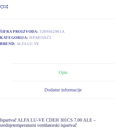
CDEH
301CS
7.00
ALE
količina
ŠIFRA PROIZVODA:
3289042961A
KATEGORIJA:
ISPARIVAČI
BREND:
ALFA LU-VE
Opis
Dodatne informacije
Isparivač ALFA LU-VE CDEH 301CS 7.00 ALE –
srednjetemperaturni ventilatorski isparivač