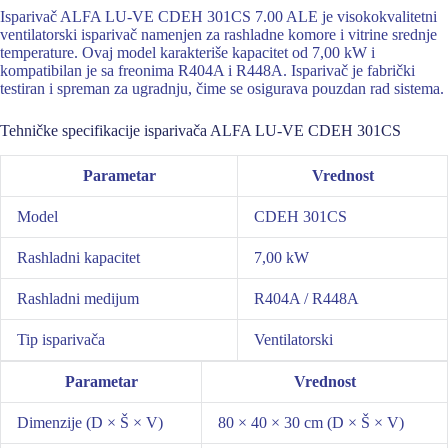
Isparivač ALFA LU-VE CDEH 301CS 7.00 ALE je visokokvalitetni
ventilatorski isparivač namenjen za rashladne komore i vitrine srednje
temperature. Ovaj model karakteriše kapacitet od 7,00 kW i
kompatibilan je sa freonima R404A i R448A. Isparivač je fabrički
testiran i spreman za ugradnju, čime se osigurava pouzdan rad sistema.
Tehničke specifikacije isparivača ALFA LU-VE CDEH 301CS
Parametar
Vrednost
Model
CDEH 301CS
Rashladni kapacitet
7,00 kW
Rashladni medijum
R404A / R448A
Tip isparivača
Ventilatorski
Parametar
Vrednost
Dimenzije (D × Š × V)
80 × 40 × 30 cm (D × Š × V)