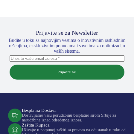
Prijavite se za Newsletter
Budite u toku sa najnovijim vestima o inovativnim rashladnim
rešenjima, ekskluzivnim ponudama i savetima za optimizaciju
vaših sistema.
Prijavite se
Besplatna Dostava
Dostavljamo vašu porudžbinu besplatno širom Srbije za
narudžbine iznad određenog iznosa.
Zaštita Kupaca
Uživajte u potpunoj zaštiti sa pravom na odustanak u roku od