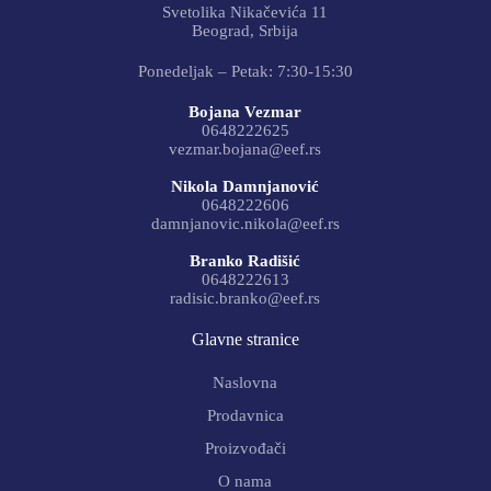
Svetolika Nikačevića 11
Beograd, Srbija
Ponedeljak – Petak: 7:30-15:30
Bojana Vezmar
0648222625
vezmar.bojana@eef.rs
Nikola Damnjanović
0648222606
damnjanovic.nikola@eef.rs
Branko Radišić
0648222613
radisic.branko@eef.rs
Glavne stranice
Naslovna
Prodavnica
Proizvođači
O nama