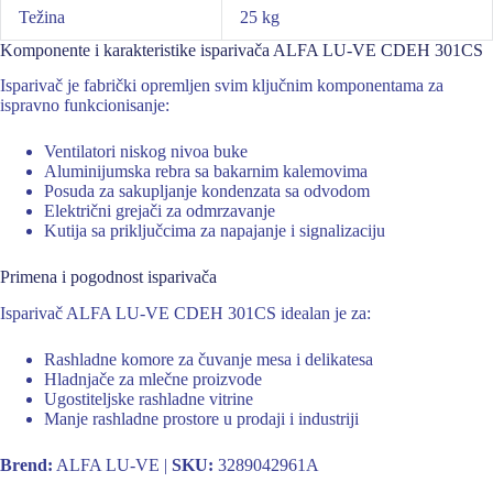
Težina
25 kg
Komponente i karakteristike isparivača ALFA LU-VE CDEH 301CS
Isparivač je fabrički opremljen svim ključnim komponentama za
ispravno funkcionisanje:
Ventilatori niskog nivoa buke
Aluminijumska rebra sa bakarnim kalemovima
Posuda za sakupljanje kondenzata sa odvodom
Električni grejači za odmrzavanje
Kutija sa priključcima za napajanje i signalizaciju
Primena i pogodnost isparivača
Isparivač ALFA LU-VE CDEH 301CS idealan je za:
Rashladne komore za čuvanje mesa i delikatesa
Hladnjače za mlečne proizvode
Ugostiteljske rashladne vitrine
Manje rashladne prostore u prodaji i industriji
Brend:
ALFA LU-VE |
SKU:
3289042961A