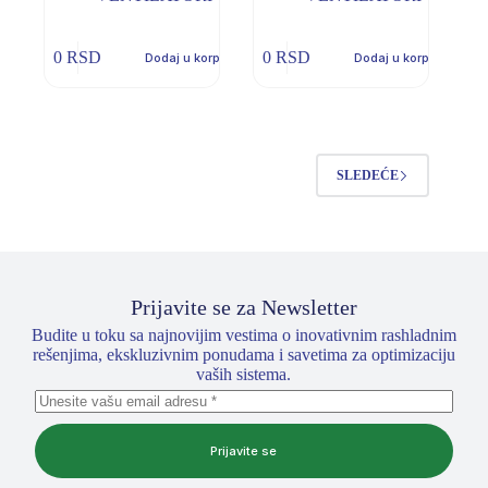
0
RSD
0
RSD
Dodaj u korpu
Dodaj u korpu
SLEDEĆE
Prijavite se za Newsletter
Budite u toku sa najnovijim vestima o inovativnim rashladnim
rešenjima, ekskluzivnim ponudama i savetima za optimizaciju
vaših sistema.
Prijavite se