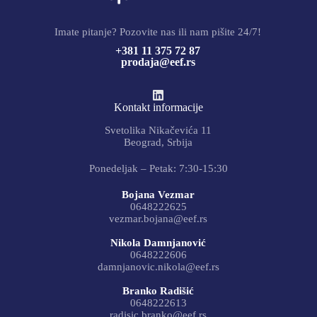
Imate pitanje? Pozovite nas ili nam pišite 24/7!
+381 11 375 72 87
prodaja@eef.rs
Kontakt informacije
Svetolika Nikačevića 11
Beograd, Srbija
Ponedeljak – Petak: 7:30-15:30
Bojana Vezmar
0648222625
vezmar.bojana@eef.rs
Nikola Damnjanović
0648222606
damnjanovic.nikola@eef.rs
Branko Radišić
0648222613
radisic.branko@eef.rs