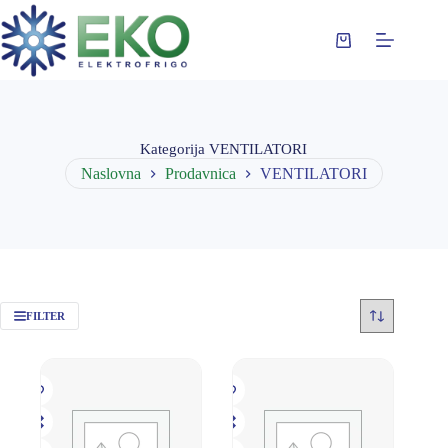
Preskoči
na
sadržaj
Korpa
za
kupovinu
Kategorija
VENTILATORI
Naslovna
Prodavnica
VENTILATORI
FILTER