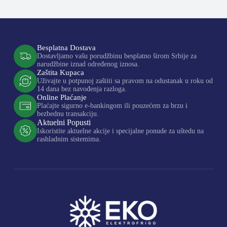
Besplatna Dostava
Dostavljamo vašu porudžbinu besplatno širom Srbije za
narudžbine iznad određenog iznosa.
Zaštita Kupaca
Uživajte u potpunoj zaštiti sa pravom na odustanak u roku od
14 dana bez navođenja razloga.
Online Plaćanje
Plaćajte sigurno e-bankingom ili pouzećem za brzu i
bezbednu transakciju.
Aktuelni Popusti
Iskoristite aktuelne akcije i specijalne ponude za uštedu na
rashladnim sistemima.