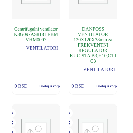
Centrifugalni ventilator
DANFOSS
K3G097AS8181 EBM
VENTILATOR
VHM0097
120X120X38mm za
FREKVENTNI
VENTILATORI
REGULATOR
KUCISTA B3,H10,C1 I
C3
VENTILATORI
0
RSD
0
RSD
Dodaj u korpu
Dodaj u korpu