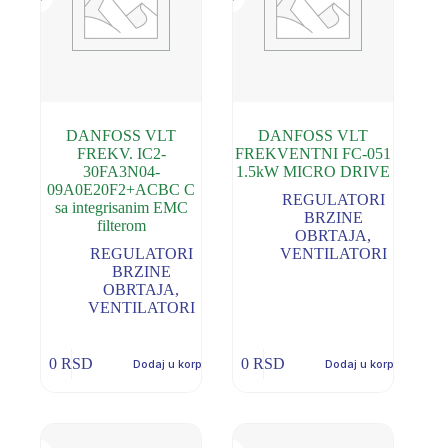
DANFOSS VLT
DANFOSS VLT
FREKV. IC2-
FREKVENTNI FC-051
30FA3N04-
1.5kW MICRO DRIVE
09A0E20F2+ACBC C
REGULATORI
sa integrisanim EMC
BRZINE
filterom
OBRTAJA
,
REGULATORI
VENTILATORI
BRZINE
OBRTAJA
,
VENTILATORI
0
RSD
0
RSD
Dodaj u korpu
Dodaj u korpu