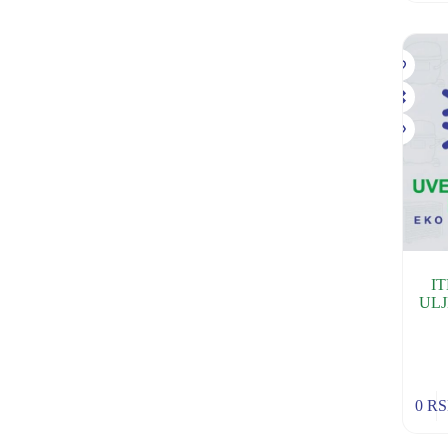
I
ULJ
0
R