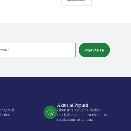
Prijavite se
Aktuelni Popusti
kingom ili
Iskoristite aktuelne akcije i
zbednu
specijalne ponude za uštedu na
rashladnim sistemima.