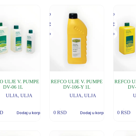
O ULJE V. PUMPE
REFCO ULJE V. PUMPE
REFCO U
DV-06 1L
DV-106-Y 1L
DV-
ULJA
,
ULJA
ULJA
,
ULJA
SD
0
RSD
0
RSD
Dodaj u korpu
Dodaj u korpu