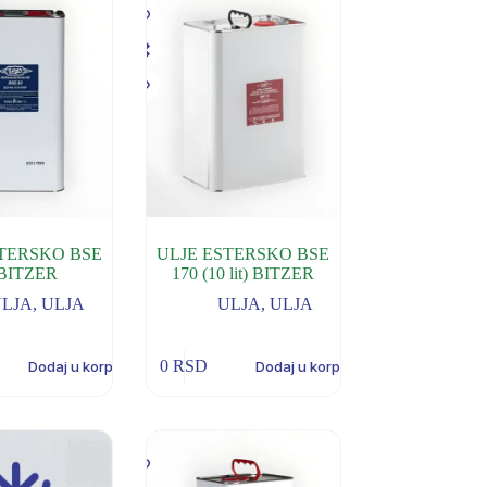
STERSKO BSE
ULJE ESTERSKO BSE
 BITZER
170 (10 lit) BITZER
ULJA
,
ULJA
ULJA
,
ULJA
0
RSD
Dodaj u korpu
Dodaj u korpu