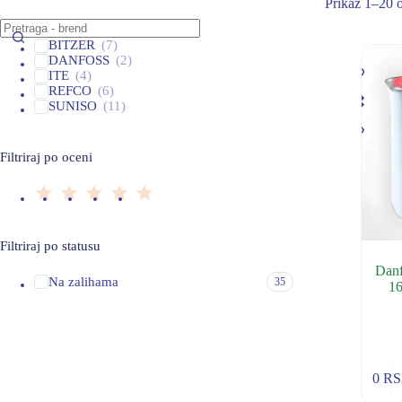
Prikaz 1–20 o
BITZER
(7)
DANFOSS
(2)
ITE
(4)
REFCO
(6)
SUNISO
(11)
Filtriraj po oceni
Filtriraj po statusu
Danf
Na zalihama
35
16
0
R