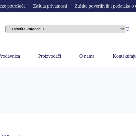
eze potrošača
Zaštita privatnosti
Zaštita poverljivih i podataka o 
Prodavnica
Proizvođači
O nama
Kontaktirajt