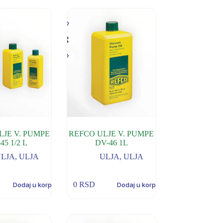
LJE V. PUMPE
REFCO ULJE V. PUMPE
45 1/2 L
DV-46 1L
ULJA
,
ULJA
ULJA
,
ULJA
0
RSD
Dodaj u korpu
Dodaj u korpu