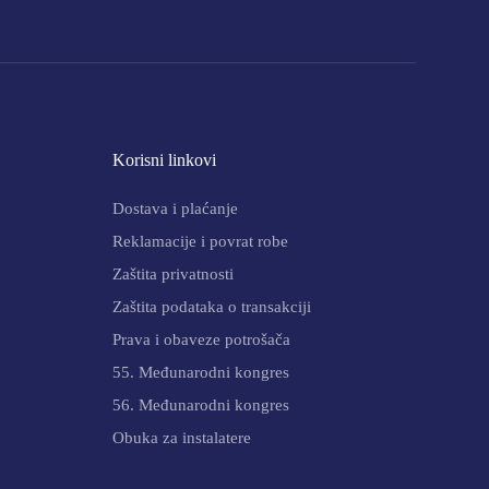
Korisni linkovi
Dostava i plaćanje
Reklamacije i povrat robe
Zaštita privatnosti
Zaštita podataka o transakciji
Prava i obaveze potrošača
55. Međunarodni kongres
56. Međunarodni kongres
Obuka za instalatere