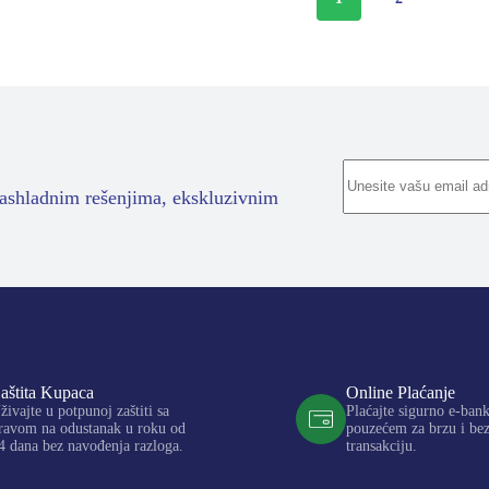
rashladnim rešenjima, ekskluzivnim
aštita Kupaca
Online Plaćanje
živajte u potpunoj zaštiti sa
Plaćajte sigurno e-ban
ravom na odustanak u roku od
pouzećem za brzu i be
4 dana bez navođenja razloga.
transakciju.