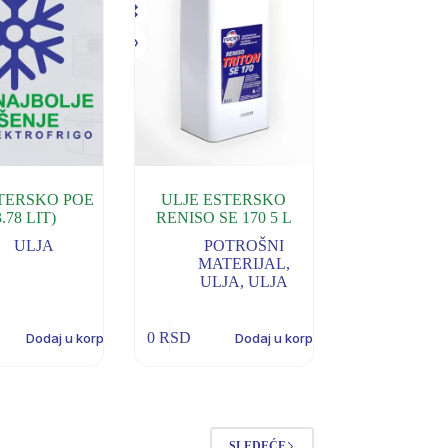
STERSKO POE
ULJE ESTERSKO
3.78 LIT)
RENISO SE 170 5 L
ULJA
POTROŠNI
MATERIJAL
,
ULJA
,
ULJA
0
RSD
Dodaj u korpu
Dodaj u korpu
SLEDEĆE