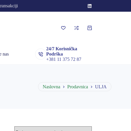
transakciji
Korpa
za
kupovinu
24/7 Korisnička
e nas
Podrška
+381 11 375 72 87
Naslovna
Prodavnica
ULJA