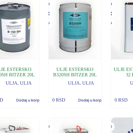
LJE ESTERSKO
ULJE ESTERSKO
ULJE E
0SH BITZER 20L
B320SH BITZER 20L
32
ULJA
,
ULJA
ULJA
,
ULJA
SD
0
RSD
0
RSD
Dodaj u korpu
Dodaj u korpu