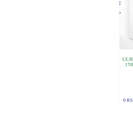
ULJ
170
0
R