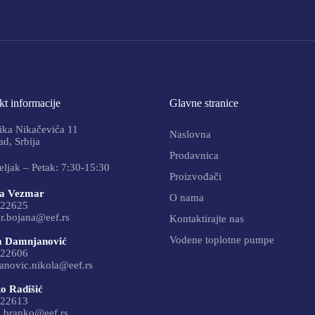
t informacije
Glavne stranice
ika Nikačevića 11
Naslovna
d, Srbija
Prodavnica
ljak – Petak: 7:30-15:30
Proizvođači
a Vezmar
O nama
22625
r.bojana@eef.rs
Kontaktirajte nas
Vodene toplotne pumpe
a Damnjanović
22606
anovic.nikola@eef.rs
o Radišić
22613
c.branko@eef.rs