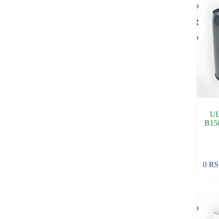
U
B15
0
R