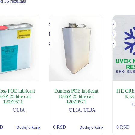
d 35 rezultata
oss POE lubricant
Danfoss POE lubricant
ITE CR
0SZ 25 litre can
160SZ 25 litre can
8.5X1
120Z0571
120Z0571
ULJA
ULJA
,
ULJA
SD
0
RSD
0
RSD
Dodaj u korpu
Dodaj u korpu