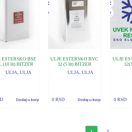
E ESTERSKO BSE
ULJE ESTERSKO BVC
ULJE E
L (10 lit) BITZER
32 (5 lit) BITZER
32(
ULJA
,
ULJA
ULJA
,
ULJA
SD
0
RSD
0
RSD
Dodaj u korpu
Dodaj u korpu
1
2