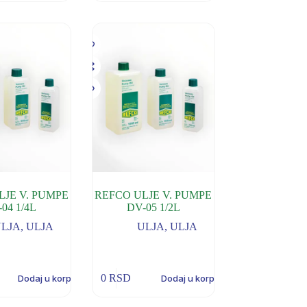
LJE V. PUMPE
REFCO ULJE V. PUMPE
04 1/4L
DV-05 1/2L
ULJA
,
ULJA
ULJA
,
ULJA
0
RSD
Dodaj u korpu
Dodaj u korpu