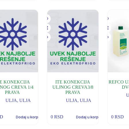
TE KONEKCIJA
ITE KONEKCIJA
REFCO U
NOG CREVA 1/4
ULJNOG CREVA3/8
DV-
PRAVA
PRAVA
ULJA
,
ULJA
ULJA
,
ULJA
SD
0
RSD
0
RSD
Dodaj u korpu
Dodaj u korpu