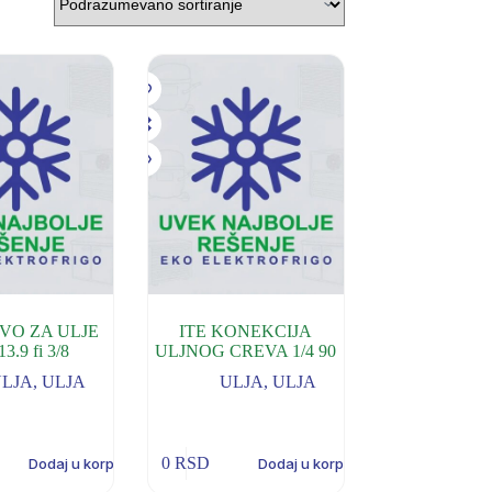
EVO ZA ULJE
ITE KONEKCIJA
3.9 fi 3/8
ULJNOG CREVA 1/4 90
ULJA
,
ULJA
ULJA
,
ULJA
0
RSD
Dodaj u korpu
Dodaj u korpu