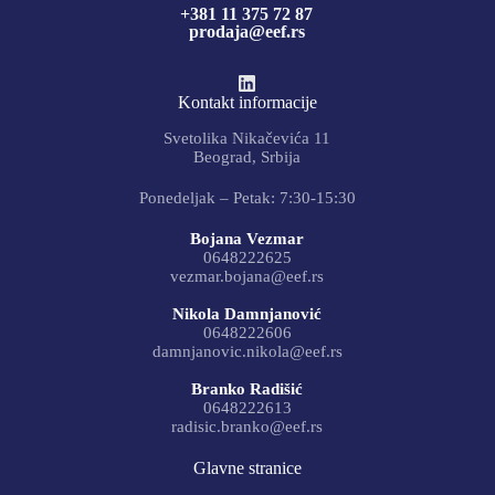
+381 11 375 72 87
prodaja@eef.rs
Kontakt informacije
Svetolika Nikačevića 11
Beograd, Srbija
Ponedeljak – Petak: 7:30-15:30
Bojana Vezmar
0648222625
vezmar.bojana@eef.rs
Nikola Damnjanović
0648222606
damnjanovic.nikola@eef.rs
Branko Radišić
0648222613
radisic.branko@eef.rs
Glavne stranice