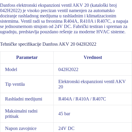
Danfoss elektronski ekspanzioni ventil AKV 20 (kataloški broj
042H2022) je visoko precizan ventil namenjen za automatsko
doziranje rashladnog medijuma u rashladnim i klimatizacionim
sistemima. Ventil radi sa freonima R404A, R410A i R407C, a napaja
se jednosmernom strujom od 24V DC. Fabrički testiran i spreman za
ugradnju, predstavlja pouzdano rešenje za moderne HVAC sisteme.
Tehničke specifikacije Danfoss AKV 20 042H2022
Parametar
Vrednost
Model
042H2022
Elektronski ekspanzioni ventil AKV
Tip ventila
20
Rashladni medijumi
R404A / R410A / R407C
Maksimalni radni
45 bar
pritisak
Napon zavojnice
24V DC