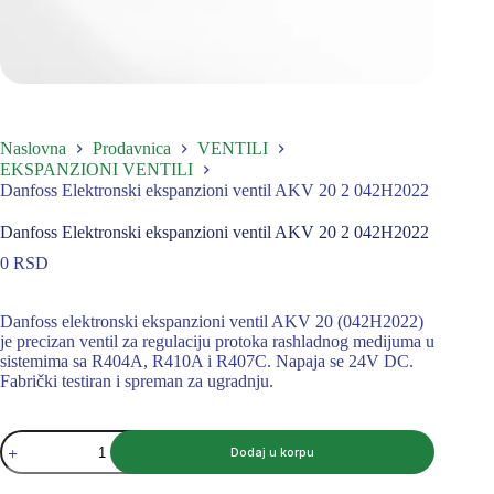
Naslovna
Prodavnica
VENTILI
EKSPANZIONI VENTILI
Danfoss Elektronski ekspanzioni ventil AKV 20 2 042H2022
Danfoss Elektronski ekspanzioni ventil AKV 20 2 042H2022
0
RSD
Danfoss elektronski ekspanzioni ventil AKV 20 (042H2022)
je precizan ventil za regulaciju protoka rashladnog medijuma u
sistemima sa R404A, R410A i R407C. Napaja se 24V DC.
Fabrički testiran i spreman za ugradnju.
Danfoss
Dodaj u korpu
Elektronski
ekspanzioni