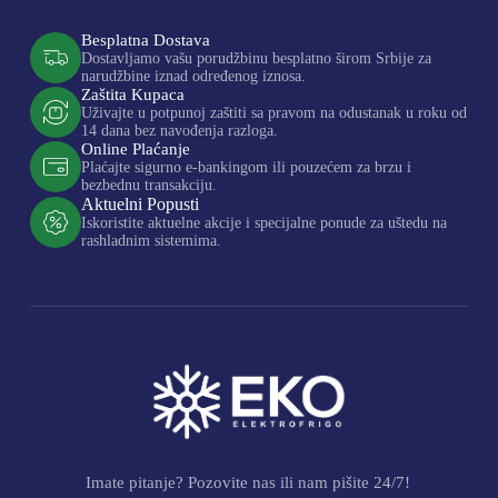
Besplatna Dostava
Dostavljamo vašu porudžbinu besplatno širom Srbije za
narudžbine iznad određenog iznosa.
Zaštita Kupaca
Uživajte u potpunoj zaštiti sa pravom na odustanak u roku od
14 dana bez navođenja razloga.
Online Plaćanje
Plaćajte sigurno e-bankingom ili pouzećem za brzu i
bezbednu transakciju.
Aktuelni Popusti
Iskoristite aktuelne akcije i specijalne ponude za uštedu na
rashladnim sistemima.
Imate pitanje? Pozovite nas ili nam pišite 24/7!