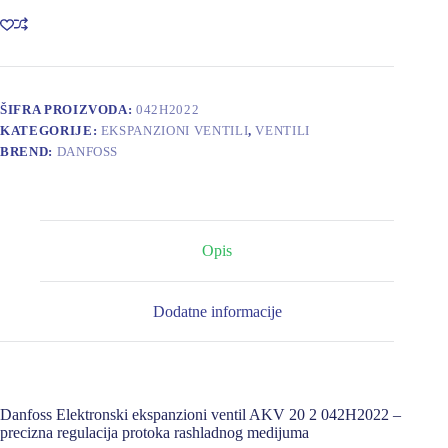
ventil
AKV
20
2
042H2022
količina
ŠIFRA PROIZVODA:
042H2022
KATEGORIJE:
EKSPANZIONI VENTILI
,
VENTILI
BREND:
DANFOSS
Opis
Dodatne informacije
Danfoss Elektronski ekspanzioni ventil AKV 20 2 042H2022 –
precizna regulacija protoka rashladnog medijuma