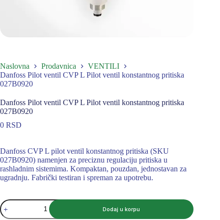
Naslovna
Prodavnica
VENTILI
Danfoss Pilot ventil CVP L Pilot ventil konstantnog pritiska
027B0920
Danfoss Pilot ventil CVP L Pilot ventil konstantnog pritiska
027B0920
0
RSD
Danfoss CVP L pilot ventil konstantnog pritiska (SKU
027B0920) namenjen za preciznu regulaciju pritiska u
rashladnim sistemima. Kompaktan, pouzdan, jednostavan za
ugradnju. Fabrički testiran i spreman za upotrebu.
Danfoss
Dodaj u korpu
Pilot
ventil