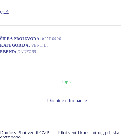
CVP
L
Pilot
ventil
konstantnog
pritiska
027B0920
ŠIFRA PROIZVODA:
027B0920
količina
KATEGORIJA:
VENTILI
BREND:
DANFOSS
Opis
Dodatne informacije
Danfoss Pilot ventil CVP L – Pilot ventil konstantnog pritiska