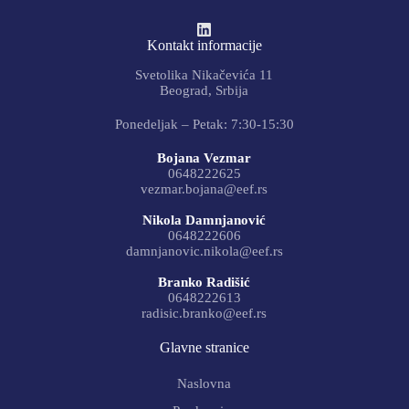
Kontakt informacije
Svetolika Nikačevića 11
Beograd, Srbija
Ponedeljak – Petak: 7:30-15:30
Bojana Vezmar
0648222625
vezmar.bojana@eef.rs
Nikola Damnjanović
0648222606
damnjanovic.nikola@eef.rs
Branko Radišić
0648222613
radisic.branko@eef.rs
Glavne stranice
Naslovna