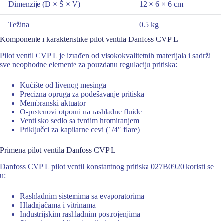
Dimenzije (D × Š × V)
12 × 6 × 6 cm
Težina
0.5 kg
Komponente i karakteristike pilot ventila Danfoss CVP L
Pilot ventil CVP L je izrađen od visokokvalitetnih materijala i sadrži
sve neophodne elemente za pouzdanu regulaciju pritiska:
Kućište od livenog mesinga
Precizna opruga za podešavanje pritiska
Membranski aktuator
O-prstenovi otporni na rashladne fluide
Ventilsko sedlo sa tvrdim hromiranjem
Priključci za kapilarne cevi (1/4″ flare)
Primena pilot ventila Danfoss CVP L
Danfoss CVP L pilot ventil konstantnog pritiska 027B0920 koristi se
u:
Rashladnim sistemima sa evaporatorima
Hladnjačama i vitrinama
Industrijskim rashladnim postrojenjima