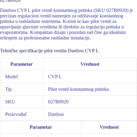
027B0920
Danfoss CVP L pilot ventil konstantnog pritiska (SKU 027B0920) je
precizan regulacioni ventil namenjen za održavanje konstantnog
pritiska u rashladnim sistemima. Koristi se kao pilot ventil za
upravljanje glavnim ventilima ili direktno za regulaciju pritiska u
evaporatorima. Kompaktan dizajn i pouzdan rad čine ga idealnim
rešenjem za profesionalne rashladne instalacije.
Tehničke specifikacije pilot ventila Danfoss CVP L
Parametar
Vrednost
Model
CVP L
Tip
Pilot ventil konstantnog pritiska
SKU
027B0920
Proizvođač
Danfoss
Parametar
Vrednost