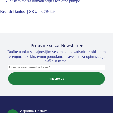
Sistemima za klimatizaciju i toplotne pumpe
Brend:
Danfoss |
SKU:
027B0920
Prijavite se za Newsletter
Budite u toku sa najnovijim vestima o inovativnim rashladnim
rešenjima, ekskluzivnim ponudama i savetima za optimizaciju
vaših sistema.
Prijavite se
Besplatna Dostava