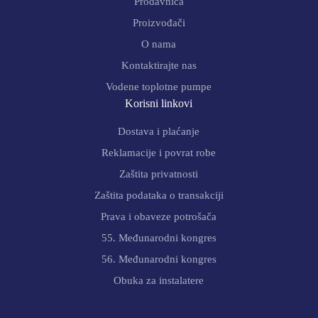
Prodavnica
Proizvođači
O nama
Kontaktirajte nas
Vodene toplotne pumpe
Korisni linkovi
Dostava i plaćanje
Reklamacije i povrat robe
Zaštita privatnosti
Zaštita podataka o transakciji
Prava i obaveze potrošača
55. Međunarodni kongres
56. Međunarodni kongres
Obuka za instalatere