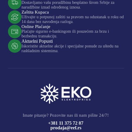
Dostavljamo vašu porudžbinu besplatno širom Srbije za
narudžbine iznad određenog iznosa.
Zaštita Kupaca
Uživajte u potpunoj zaštiti sa pravom na odustanak u roku od
14 dana bez navođenja razloga.
Online Plaćanje
Plaćajte sigurno e-bankingom ili pouzećem za brzu i
bezbednu transakciju.
Aktuelni Popusti
Iskoristite aktuelne akcije i specijalne ponude za uštedu na
rashladnim sistemima.
Imate pitanje? Pozovite nas ili nam pišite 24/7!
+381 11 375 72 87
prodaja@eef.rs