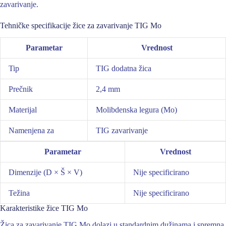
zavarivanje.
Tehničke specifikacije žice za zavarivanje TIG Mo
Parametar
Vrednost
Tip
TIG dodatna žica
Prečnik
2,4 mm
Materijal
Molibdenska legura (Mo)
Namenjena za
TIG zavarivanje
Parametar
Vrednost
Dimenzije (D × Š × V)
Nije specificirano
Težina
Nije specificirano
Karakteristike žice TIG Mo
Žica za zavarivanje TIG Mo dolazi u standardnim dužinama i spremna