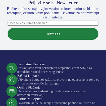
Prijavite se za Newsletter
Budite u toku sa najnovijim vestima o inovativnim rashladnim
rešenjima, ekskluzivnim ponudama i savetima za optimizaciju
vaših sistema.
Prijavite se
Besplatna Dostava
Dostavljamo vašu porudžbinu besplatno širom Srbije za
narudžbine iznad određenog iznosa.
Zaštita Kupaca
Uživajte u potpunoj zaštiti sa pravom na odustanak u roku od
14 dana bez navođenja razloga.
Online Plaćanje
Plaćajte sigurno e-bankingom ili pouzećem za brzu i
bezbednu transakciju.
Aktuelni Popusti
Iskoristite aktuelne akcije i specijalne ponude za uštedu na