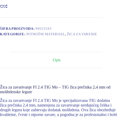
FI
2.4
TIG
Mo
količina
ŠIFRA PROIZVODA:
99525183
KATEGORIJE:
POTROŠNI MATERIJAL
,
ŽICA ZA VARENJE
Opis
Žica za zavarivanje FI 2.4 TIG Mo – TIG žica prečnika 2,4 mm od
molibdenske legure
Žica za zavarivanje FI 2.4 TIG Mo je specijalizovana TIG dodatna
žica prečnika 2,4 mm, namenjena za zavarivanje nerđajućeg čelika i
drugih legura koje zahtevaju dodatak molibdena. Ova žica obezbeđuje
kvalitetne, čvrste i otporne zavare, a pogodna je za profesionalno i hobi