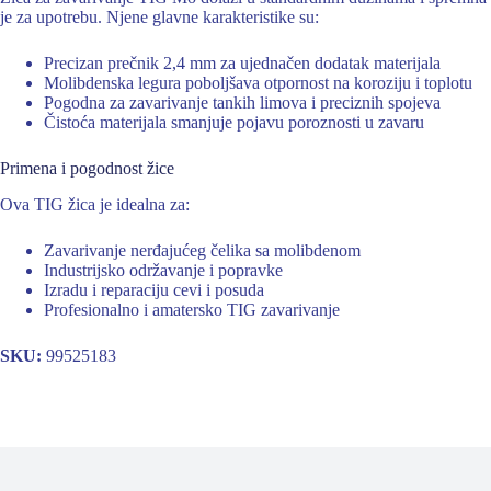
je za upotrebu. Njene glavne karakteristike su:
Precizan prečnik 2,4 mm za ujednačen dodatak materijala
Molibdenska legura poboljšava otpornost na koroziju i toplotu
Pogodna za zavarivanje tankih limova i preciznih spojeva
Čistoća materijala smanjuje pojavu poroznosti u zavaru
Primena i pogodnost žice
Ova TIG žica je idealna za:
Zavarivanje nerđajućeg čelika sa molibdenom
Industrijsko održavanje i popravke
Izradu i reparaciju cevi i posuda
Profesionalno i amatersko TIG zavarivanje
SKU:
99525183