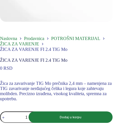
Naslovna
Prodavnica
POTROŠNI MATERIJAL
ŽICA ZA VARENJE
ŽICA ZA VARENJE FI 2.4 TIG Mo
ŽICA ZA VARENJE FI 2.4 TIG Mo
0
RSD
Žica za zavarivanje TIG Mo prečnika 2,4 mm – namenjena za
TIG zavarivanje nerđajućeg čelika i legura koje zahtevaju
molibden. Precizno izrađena, visokog kvaliteta, spremna za
upotrebu.
ŽICA
Dodaj u korpu
ZA
VARENJE