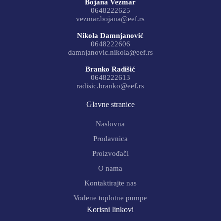
Bojana Vezmar
0648222625
vezmar.bojana@eef.rs
Nikola Damnjanović
0648222606
damnjanovic.nikola@eef.rs
Branko Radišić
0648222613
radisic.branko@eef.rs
Glavne stranice
Naslovna
Prodavnica
Proizvođači
O nama
Kontaktirajte nas
Vodene toplotne pumpe
Korisni linkovi