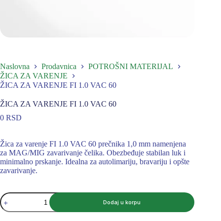
Naslovna
Prodavnica
POTROŠNI MATERIJAL
ŽICA ZA VARENJE
ŽICA ZA VARENJE FI 1.0 VAC 60
ŽICA ZA VARENJE FI 1.0 VAC 60
0
RSD
Žica za varenje FI 1.0 VAC 60 prečnika 1,0 mm namenjena
za MAG/MIG zavarivanje čelika. Obezbeđuje stabilan luk i
minimalno prskanje. Idealna za autolimariju, bravariju i opšte
zavarivanje.
ŽICA
Dodaj u korpu
ZA
VARENJE