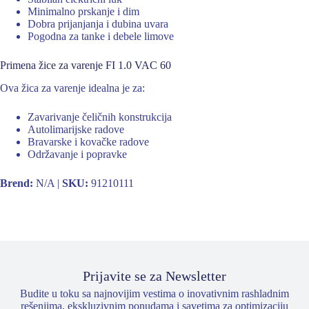
Minimalno prskanje i dim
Dobra prijanjanja i dubina uvara
Pogodna za tanke i debele limove
Primena žice za varenje FI 1.0 VAC 60
Ova žica za varenje idealna je za:
Zavarivanje čeličnih konstrukcija
Autolimarijske radove
Bravarske i kovačke radove
Održavanje i popravke
Brend:
N/A |
SKU:
91210111
Prijavite se za Newsletter
Budite u toku sa najnovijim vestima o inovativnim rashladnim
rešenjima, ekskluzivnim ponudama i savetima za optimizaciju