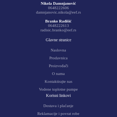
Nikola Damnjanović
0648222606
damnjanovic.nikola@eef.rs
Branko Radišić
0648222613
radisic.branko@eef.rs
Glavne stranice
Naslovna
Prodavnica
Proizvođači
O nama
Kontaktirajte nas
Vodene toplotne pumpe
Korisni linkovi
Dostava i plaćanje
Reklamacije i povrat robe