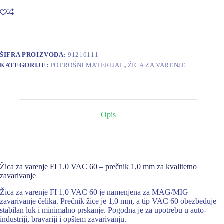
FI
1.0
VAC
60
količina
ŠIFRA PROIZVODA:
91210111
KATEGORIJE:
POTROŠNI MATERIJAL
,
ŽICA ZA VARENJE
Opis
Žica za varenje FI 1.0 VAC 60 – prečnik 1,0 mm za kvalitetno
zavarivanje
Žica za varenje FI 1.0 VAC 60 je namenjena za MAG/MIG
zavarivanje čelika. Prečnik žice je 1,0 mm, a tip VAC 60 obezbeđuje
stabilan luk i minimalno prskanje. Pogodna je za upotrebu u auto-
industriji, bravariji i opštem zavarivanju.