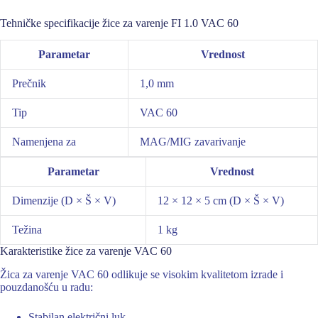
Tehničke specifikacije žice za varenje FI 1.0 VAC 60
Parametar
Vrednost
Prečnik
1,0 mm
Tip
VAC 60
Namenjena za
MAG/MIG zavarivanje
Parametar
Vrednost
Dimenzije (D × Š × V)
12 × 12 × 5 cm (D × Š × V)
Težina
1 kg
Karakteristike žice za varenje VAC 60
Žica za varenje VAC 60 odlikuje se visokim kvalitetom izrade i
pouzdanošću u radu:
Stabilan električni luk