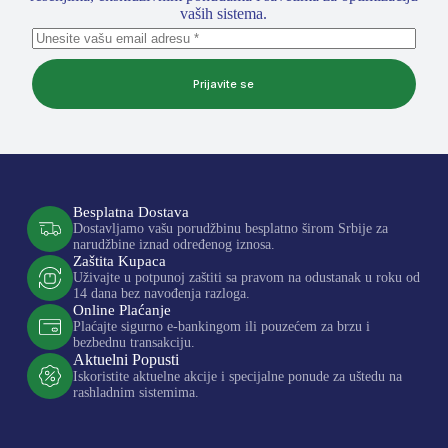
vaših sistema.
Prijavite se
Besplatna Dostava
Dostavljamo vašu porudžbinu besplatno širom Srbije za
narudžbine iznad određenog iznosa.
Zaštita Kupaca
Uživajte u potpunoj zaštiti sa pravom na odustanak u roku od
14 dana bez navođenja razloga.
Online Plaćanje
Plaćajte sigurno e-bankingom ili pouzećem za brzu i
bezbednu transakciju.
Aktuelni Popusti
Iskoristite aktuelne akcije i specijalne ponude za uštedu na
rashladnim sistemima.