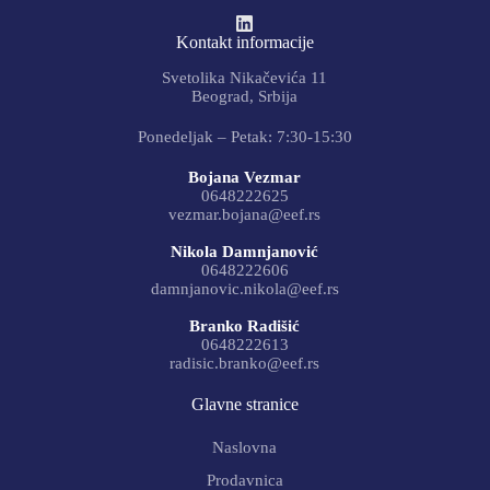
Kontakt informacije
Svetolika Nikačevića 11
Beograd, Srbija
Ponedeljak – Petak: 7:30-15:30
Bojana Vezmar
0648222625
vezmar.bojana@eef.rs
Nikola Damnjanović
0648222606
damnjanovic.nikola@eef.rs
Branko Radišić
0648222613
radisic.branko@eef.rs
Glavne stranice
Naslovna
Prodavnica