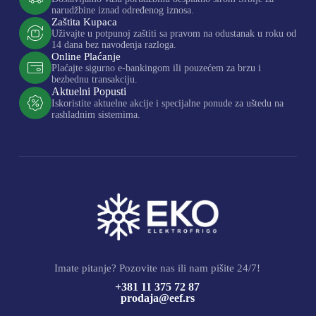
narudžbine iznad određenog iznosa.
Zaštita Kupaca
Uživajte u potpunoj zaštiti sa pravom na odustanak u roku od
14 dana bez navođenja razloga.
Online Plaćanje
Plaćajte sigurno e-bankingom ili pouzećem za brzu i
bezbednu transakciju.
Aktuelni Popusti
Iskoristite aktuelne akcije i specijalne ponude za uštedu na
rashladnim sistemima.
Imate pitanje? Pozovite nas ili nam pišite 24/7!
+381 11 375 72 87
prodaja@eef.rs