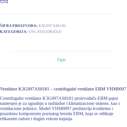
količina
ŠIFRA PROIZVODA:
K3G097AS8181
KATEGORIJA:
UNCATEGORIZED
Opis
Ventilator K3G097AS8181 – centrifugalni ventilator EBM VHM0097
Centrifugalni ventilator K3G097AS8181 proizvođača EBM papst
namenjen je za ugradnju u rashladne i klimatizacione sisteme, kao i
ventilacione jedinice. Model VHM0097 predstavlja kvalitetnu i
pouzdanu komponentu poznatog brenda EBM, koja se odlikuje
efikasnim radom i dugim vekom trajanja.