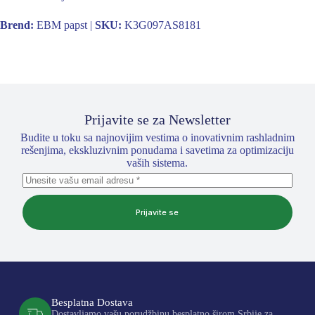
Brend:
EBM papst |
SKU:
K3G097AS8181
Prijavite se za Newsletter
Budite u toku sa najnovijim vestima o inovativnim rashladnim
rešenjima, ekskluzivnim ponudama i savetima za optimizaciju
vaših sistema.
Prijavite se
Besplatna Dostava
Dostavljamo vašu porudžbinu besplatno širom Srbije za