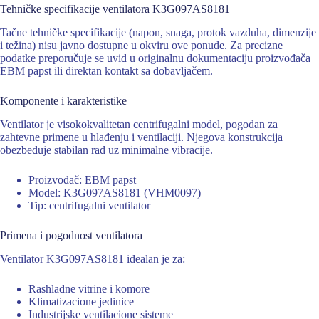
Tehničke specifikacije ventilatora K3G097AS8181
Tačne tehničke specifikacije (napon, snaga, protok vazduha, dimenzije
i težina) nisu javno dostupne u okviru ove ponude. Za precizne
podatke preporučuje se uvid u originalnu dokumentaciju proizvođača
EBM papst ili direktan kontakt sa dobavljačem.
Komponente i karakteristike
Ventilator je visokokvalitetan centrifugalni model, pogodan za
zahtevne primene u hlađenju i ventilaciji. Njegova konstrukcija
obezbeđuje stabilan rad uz minimalne vibracije.
Proizvođač: EBM papst
Model: K3G097AS8181 (VHM0097)
Tip: centrifugalni ventilator
Primena i pogodnost ventilatora
Ventilator K3G097AS8181 idealan je za:
Rashladne vitrine i komore
Klimatizacione jedinice
Industrijske ventilacione sisteme