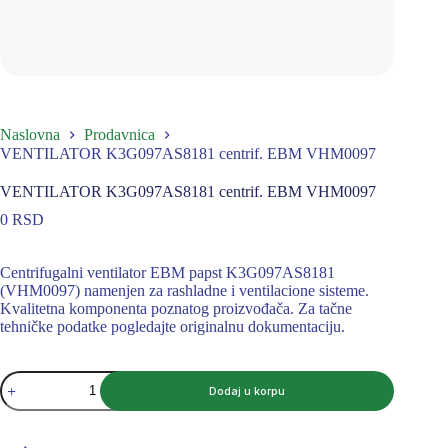
Naslovna
Prodavnica
VENTILATOR K3G097AS8181 centrif. EBM VHM0097
VENTILATOR K3G097AS8181 centrif. EBM VHM0097
0
RSD
Centrifugalni ventilator EBM papst K3G097AS8181
(VHM0097) namenjen za rashladne i ventilacione sisteme.
Kvalitetna komponenta poznatog proizvođača. Za tačne
tehničke podatke pogledajte originalnu dokumentaciju.
VENTILATOR
Dodaj u korpu
K3G097AS8181
centrif.
EBM
VHM0097