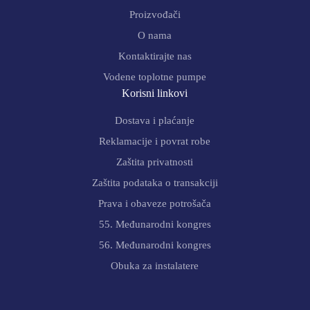
Proizvođači
O nama
Kontaktirajte nas
Vodene toplotne pumpe
Korisni linkovi
Dostava i plaćanje
Reklamacije i povrat robe
Zaštita privatnosti
Zaštita podataka o transakciji
Prava i obaveze potrošača
55. Međunarodni kongres
56. Međunarodni kongres
Obuka za instalatere