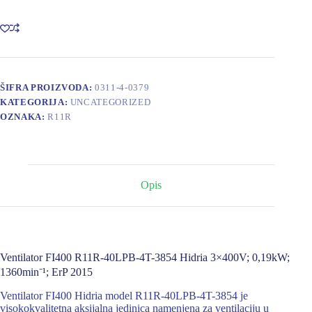
40LPB-
4T-
3854
HIDRIA
3*400V;
0,19kW;
1360min-
ŠIFRA PROIZVODA:
0311-4-0379
1;
KATEGORIJA:
UNCATEGORIZED
ErP
OZNAKA:
R11R
2015
količina
Opis
Ventilator FI400 R11R-40LPB-4T-3854 Hidria 3×400V; 0,19kW;
1360min⁻¹; ErP 2015
Ventilator FI400 Hidria model R11R-40LPB-4T-3854 je
visokokvalitetna aksijalna jedinica namenjena za ventilaciju u