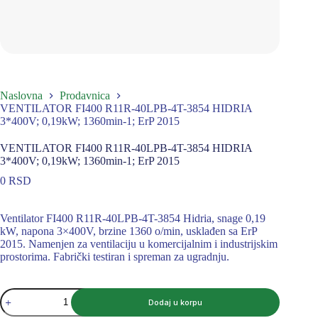
Naslovna
Prodavnica
VENTILATOR FI400 R11R-40LPB-4T-3854 HIDRIA
3*400V; 0,19kW; 1360min-1; ErP 2015
VENTILATOR FI400 R11R-40LPB-4T-3854 HIDRIA
3*400V; 0,19kW; 1360min-1; ErP 2015
0
RSD
Ventilator FI400 R11R-40LPB-4T-3854 Hidria, snage 0,19
kW, napona 3×400V, brzine 1360 o/min, usklađen sa ErP
2015. Namenjen za ventilaciju u komercijalnim i industrijskim
prostorima. Fabrički testiran i spreman za ugradnju.
VENTILATOR
Dodaj u korpu
FI400
R11R-