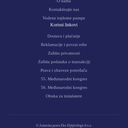
O nama
Kontaktirajte nas
Vodene toplotne pumpe
Korisni linkovi
Dostava i plaćanje
Reklamacije i povrat robe
Zaštita privatnosti
Zaštita podataka o transakciji
Prava i obaveze potrošača
55. Međunarodni kongres
56. Međunarodni kongres
Obuka za instalatere
© Autorska prava Eko Elektrofrigo d.o.o.