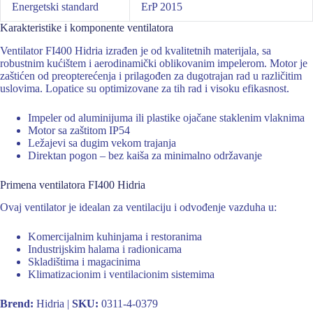
Energetski standard
ErP 2015
Karakteristike i komponente ventilatora
Ventilator FI400 Hidria izrađen je od kvalitetnih materijala, sa
robustnim kućištem i aerodinamički oblikovanim impelerom. Motor je
zaštićen od preopterećenja i prilagođen za dugotrajan rad u različitim
uslovima. Lopatice su optimizovane za tih rad i visoku efikasnost.
Impeler od aluminijuma ili plastike ojačane staklenim vlaknima
Motor sa zaštitom IP54
Ležajevi sa dugim vekom trajanja
Direktan pogon – bez kaiša za minimalno održavanje
Primena ventilatora FI400 Hidria
Ovaj ventilator je idealan za ventilaciju i odvođenje vazduha u:
Komercijalnim kuhinjama i restoranima
Industrijskim halama i radionicama
Skladištima i magacinima
Klimatizacionim i ventilacionim sistemima
Brend:
Hidria |
SKU:
0311-4-0379