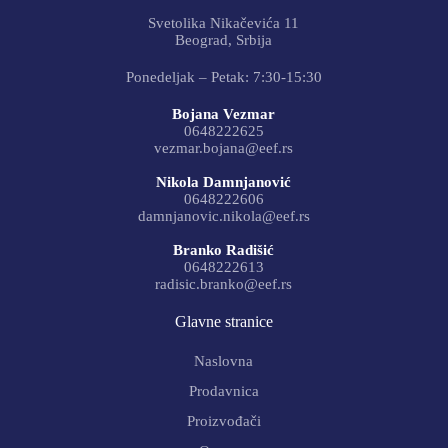
Svetolika Nikačevića 11
Beograd, Srbija
Ponedeljak – Petak: 7:30-15:30
Bojana Vezmar
0648222625
vezmar.bojana@eef.rs
Nikola Damnjanović
0648222606
damnjanovic.nikola@eef.rs
Branko Radišić
0648222613
radisic.branko@eef.rs
Glavne stranice
Naslovna
Prodavnica
Proizvođači