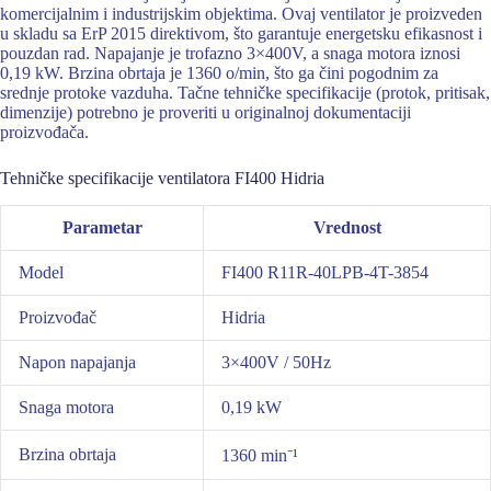
komercijalnim i industrijskim objektima. Ovaj ventilator je proizveden
u skladu sa ErP 2015 direktivom, što garantuje energetsku efikasnost i
pouzdan rad. Napajanje je trofazno 3×400V, a snaga motora iznosi
0,19 kW. Brzina obrtaja je 1360 o/min, što ga čini pogodnim za
srednje protoke vazduha. Tačne tehničke specifikacije (protok, pritisak,
dimenzije) potrebno je proveriti u originalnoj dokumentaciji
proizvođača.
Tehničke specifikacije ventilatora FI400 Hidria
Parametar
Vrednost
Model
FI400 R11R-40LPB-4T-3854
Proizvođač
Hidria
Napon napajanja
3×400V / 50Hz
Snaga motora
0,19 kW
Brzina obrtaja
1360 min⁻¹