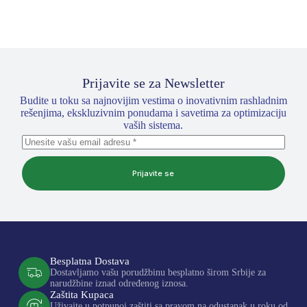
Prijavite se za Newsletter
Budite u toku sa najnovijim vestima o inovativnim rashladnim
rešenjima, ekskluzivnim ponudama i savetima za optimizaciju
vaših sistema.
Prijavite se
Besplatna Dostava
Dostavljamo vašu porudžbinu besplatno širom Srbije za
narudžbine iznad određenog iznosa.
Zaštita Kupaca
Uživajte u potpunoj zaštiti sa pravom na odustanak u roku od