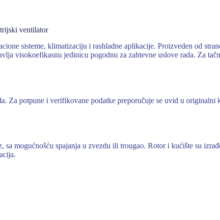
jski ventilator
cione sisteme, klimatizaciju i rashladne aplikacije. Proizveden od st
visokoefikasnu jedinicu pogodnu za zahtevne uslove rada. Za tačne teh
. Za potpune i verifikovane podatke preporučuje se uvid u originalni ka
a mogućnošću spajanja u zvezdu ili trougao. Rotor i kućište su izrađen
acija.