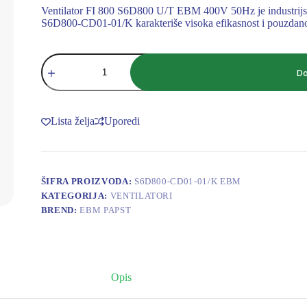
Ventilator FI 800 S6D800 U/T EBM 400V 50Hz je industrijski v
S6D800-CD01-01/K karakteriše visoka efikasnost i pouzdanost
VENTILATOR
FI
Do
800
S6D800
U/T
EBM
Lista želja
Uporedi
400V
50Hz
Δ/Y
1.94/1.21kW,
3.9/2.23A,
ŠIFRA PROIZVODA:
S6D800-CD01-01/K EBM
880/670
KATEGORIJA:
VENTILATORI
r/min,13170/10030m3/h
količina
BREND:
EBM PAPST
Opis