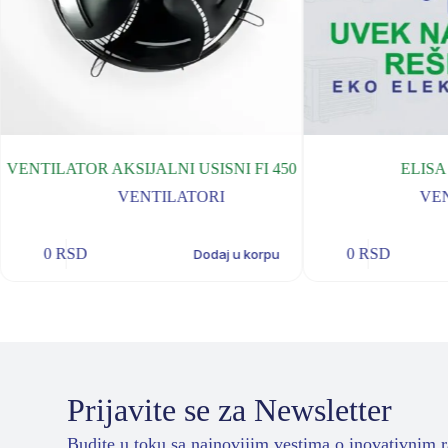
VENTILATOR AKSIJALNI USISNI FI 450
ELISA 
VENTILATORI
VE
0
RSD
0
RSD
Dodaj u korpu
Prijavite se za Newsletter
Budite u toku sa najnovijim vestima o inovativnim 