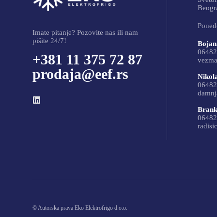
Beogra
Ponede
Imate pitanje? Pozovite nas ili nam
pišite 24/7!
Bojan
06482
+381 11 375 72 87
vezma
prodaja@eef.rs
Nikol
06482
damnj
Brank
06482
radisi
© Autorska prava Eko Elektrofrigo d.o.o.