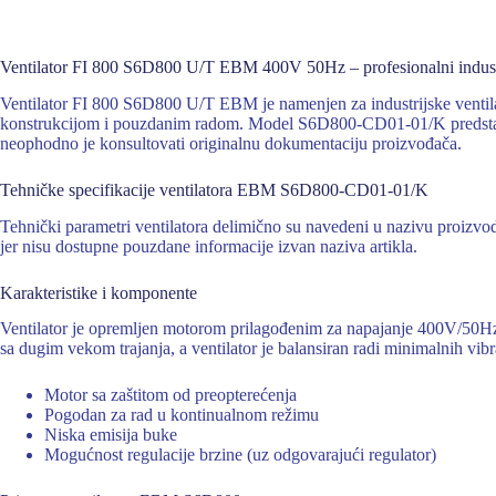
Ventilator FI 800 S6D800 U/T EBM 400V 50Hz – profesionalni industri
Ventilator FI 800 S6D800 U/T EBM je namenjen za industrijske ventila
konstrukcijom i pouzdanim radom. Model S6D800-CD01-01/K predstavlja 
neophodno je konsultovati originalnu dokumentaciju proizvođača.
Tehničke specifikacije ventilatora EBM S6D800-CD01-01/K
Tehnički parametri ventilatora delimično su navedeni u nazivu proizvoda
jer nisu dostupne pouzdane informacije izvan naziva artikla.
Karakteristike i komponente
Ventilator je opremljen motorom prilagođenim za napajanje 400V/50Hz, s
sa dugim vekom trajanja, a ventilator je balansiran radi minimalnih vibr
Motor sa zaštitom od preopterećenja
Pogodan za rad u kontinualnom režimu
Niska emisija buke
Mogućnost regulacije brzine (uz odgovarajući regulator)