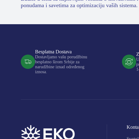
ponudama i savetima za optimizaciju vaših sistema.
Besplatna Dostava
Z
Dostavljamo vašu porudžbinu
U
besplatno širom Srbije za
p
narudžbine iznad određenog
1
iznosa.
Kontak
Svetol