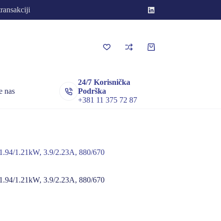
transakciji
Korpa
za
kupovinu
24/7 Korisnička
e nas
Podrška
+381 11 375 72 87
4/1.21kW, 3.9/2.23A, 880/670
4/1.21kW, 3.9/2.23A, 880/670