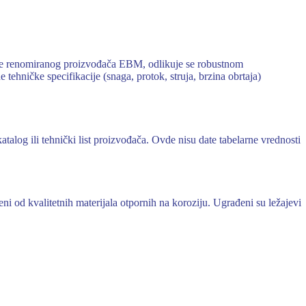
rane renomiranog proizvođača EBM, odlikuje se robustnom
ničke specifikacije (snaga, protok, struja, brzina obrtaja)
talog ili tehnički list proizvođača. Ovde nisu date tabelarne vrednosti
i od kvalitetnih materijala otpornih na koroziju. Ugrađeni su ležajevi