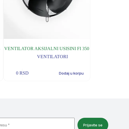
8
VENTILATOR AKSIJALNI USISINI FI 350
VENTILATOR AKSI
VENTILATORI
V
0
RSD
0
RSD
Dodaj u korpu
Prijavite se