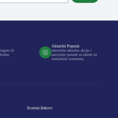
Aktuelni Popusti
kingom ili
Iskoristite aktuelne akcije i
zbednu
specijalne ponude za uštedu na
rashladnim sistemima.
Korisni linkovi