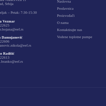
Naslovna
d, Srbija
Prodavnica
ljak – Petak: 7:30-15:30
Proizvođači
a Vezmar
O nama
22625
r.bojana@eef.rs
Kontaktirajte nas
Vodene toplotne pumpe
a Damnjanović
22606
anovic.nikola@eef.rs
o Radišić
22613
c.branko@eef.rs