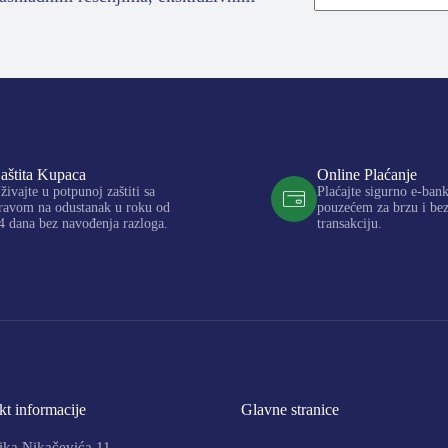
aštita Kupaca
Online Plaćanje
živajte u potpunoj zaštiti sa
Plaćajte sigurno e-ban
ravom na odustanak u roku od
pouzećem za brzu i be
4 dana bez navođenja razloga.
transakciju.
t informacije
Glavne stranice
ika Nikačevića 11