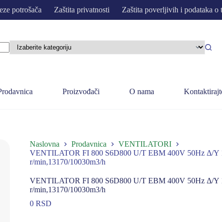
eze potrošača
Zaštita privatnosti
Zaštita poverljivih i podataka o 
Prodavnica
Proizvođači
O nama
Kontaktirajt
Naslovna
Prodavnica
VENTILATORI
VENTILATOR FI 800 S6D800 U/T EBM 400V 50Hz Δ/Y 1.9
r/min,13170/10030m3/h
VENTILATOR FI 800 S6D800 U/T EBM 400V 50Hz Δ/Y 1.9
r/min,13170/10030m3/h
0
RSD