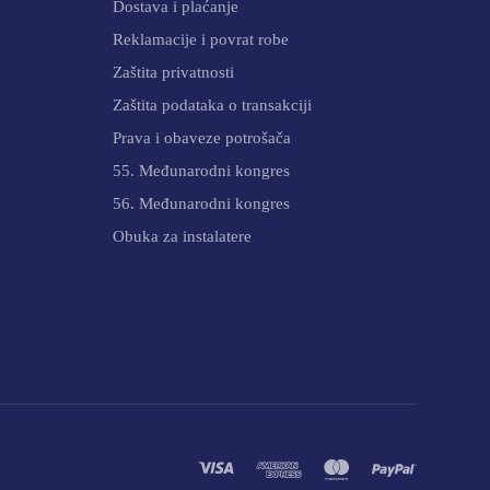
Dostava i plaćanje
Reklamacije i povrat robe
Zaštita privatnosti
Zaštita podataka o transakciji
Prava i obaveze potrošača
55. Međunarodni kongres
56. Međunarodni kongres
Obuka za instalatere