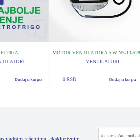
FI 200 A
MOTOR VENTILATORA 5 W N5-13-52
NTILATORI
VENTILATORI
0
RSD
Dodaj u korpu
Dodaj u korpu
rashladnim rešenjima, ekskluzivnim