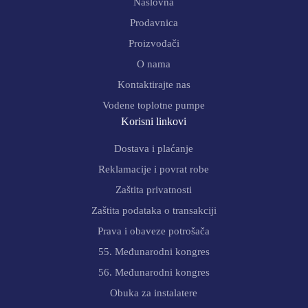
Naslovna
Prodavnica
Proizvođači
O nama
Kontaktirajte nas
Vodene toplotne pumpe
Korisni linkovi
Dostava i plaćanje
Reklamacije i povrat robe
Zaštita privatnosti
Zaštita podataka o transakciji
Prava i obaveze potrošača
55. Međunarodni kongres
56. Međunarodni kongres
Obuka za instalatere