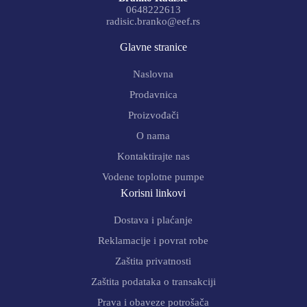
0648222613
radisic.branko@eef.rs
Glavne stranice
Naslovna
Prodavnica
Proizvođači
O nama
Kontaktirajte nas
Vodene toplotne pumpe
Korisni linkovi
Dostava i plaćanje
Reklamacije i povrat robe
Zaštita privatnosti
Zaštita podataka o transakciji
Prava i obaveze potrošača