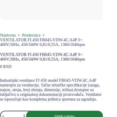
Naslovna
Prodavnica
VENTILATOR FI 450 FB045-VDW.4C.A4P 3~
400V,50Hz, 450/340W 0,81/0,55A, 1360/1040rpm
VENTILATOR FI 450 FB045-VDW.4C.A4P 3~
400V,50Hz, 450/340W 0,81/0,55A, 1360/1040rpm
0
RSD
Industrijski ventilator FI 450 model FB045-VDW.4C.A4P
namenjen za ventilaciju. Tačne tehničke specifikacije (snaga,
napon, struja, broj obrtaja, dimenzije, težina) dostupne su
isključivo u originalnoj dokumentaciji proizvođača. Ventilator
se isporučuje kao kompletna jedinica spremna za ugradnju.
VENTILATOR
Dodaj u korpu
FI