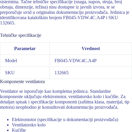
sistemima. Tačne tehničke specifikacije (snaga, napon, struja, broj
obrtaja, dimenzije, težina) nisu dostupne iz javnih izvora, te se
preporučuje uvid u originalnu dokumentaciju proizvođača. Jedinica je
identifikovana kataloškim brojem FB045-VDW.4C.A4P i SKU
132665.
Tehničke specifikacije
Parametar
Vrednost
Model
FB045-VDW.4C.A4P
SKU
132665
Komponente ventilatora
Ventilator se isporučuje kao kompletna jedinica. Standardne
komponente uključuju elektromotor, ventilatorsko kolo i kućište. Za
detaljan spisak i specifikacije komponenti (zaštitna klasa, materijal, tip
motora) neophodno je konsultovati dokumentaciju proizvođača.
Elektromotor (specifikacije u dokumentaciji proizvođača)
Ventilatorsko kolo
Kućište