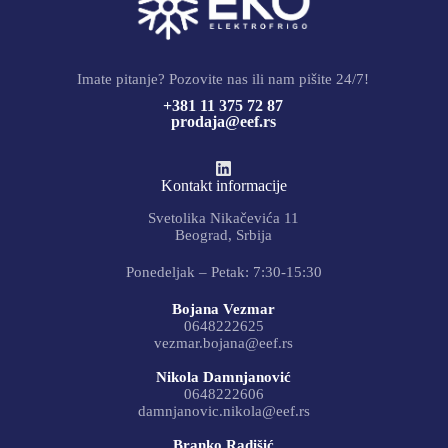
Imate pitanje? Pozovite nas ili nam pišite 24/7!
+381 11 375 72 87
prodaja@eef.rs
Kontakt informacije
Svetolika Nikačevića 11
Beograd, Srbija
Ponedeljak – Petak: 7:30-15:30
Bojana Vezmar
0648222625
vezmar.bojana@eef.rs
Nikola Damnjanović
0648222606
damnjanovic.nikola@eef.rs
Branko Radišić