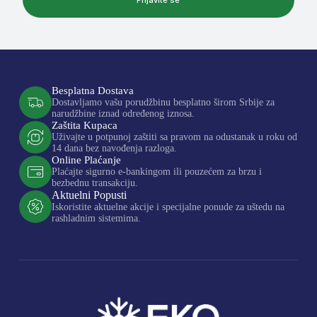
Prijavite se
Besplatna Dostava
Dostavljamo vašu porudžbinu besplatno širom Srbije za
narudžbine iznad određenog iznosa.
Zaštita Kupaca
Uživajte u potpunoj zaštiti sa pravom na odustanak u roku od
14 dana bez navođenja razloga.
Online Plaćanje
Plaćajte sigurno e-bankingom ili pouzećem za brzu i
bezbednu transakciju.
Aktuelni Popusti
Iskoristite aktuelne akcije i specijalne ponude za uštedu na
rashladnim sistemima.