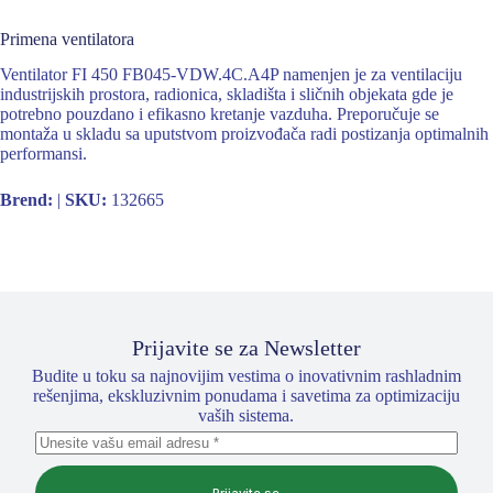
Primena ventilatora
Ventilator FI 450 FB045-VDW.4C.A4P namenjen je za ventilaciju
industrijskih prostora, radionica, skladišta i sličnih objekata gde je
potrebno pouzdano i efikasno kretanje vazduha. Preporučuje se
montaža u skladu sa uputstvom proizvođača radi postizanja optimalnih
performansi.
Brend:
|
SKU:
132665
Prijavite se za Newsletter
Budite u toku sa najnovijim vestima o inovativnim rashladnim
rešenjima, ekskluzivnim ponudama i savetima za optimizaciju
vaših sistema.