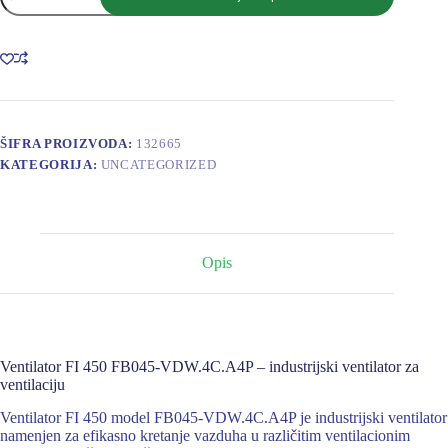
450
FB045-
VDW.4C.A4P
3~
400V,50Hz,
450/340W
0,81/0,55A,
1360/1040rpm
ŠIFRA PROIZVODA:
132665
količina
KATEGORIJA:
UNCATEGORIZED
Opis
Ventilator FI 450 FB045-VDW.4C.A4P – industrijski ventilator za
ventilaciju
Ventilator FI 450 model FB045-VDW.4C.A4P je industrijski ventilator
namenjen za efikasno kretanje vazduha u različitim ventilacionim