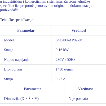
u industrijskim i komercijalnim sistemima. Za tačne tehničke
specifikacije, preporučujemo uvid u originalnu dokumentaciju
proizvođača.
Tehničke specifikacije
Parametar
Vrednost
Model
S4E400-AP02-04
Snaga
0.16 kW
Napon napajanja
230V / 50Hz
Broj obrtaja
1430 o/min
Struja
0.73 A
Parametar
Vrednost
Dimenzije (D × Š × V)
Nije poznato