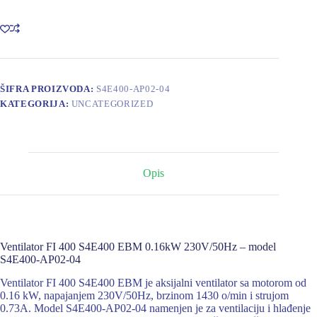
S4E400
EBM
0.16kW
(P/M)
0.16kW,230V/50HZ,1430o/min,0.73A
količina
ŠIFRA PROIZVODA:
S4E400-AP02-04
KATEGORIJA:
UNCATEGORIZED
Opis
Ventilator FI 400 S4E400 EBM 0.16kW 230V/50Hz – model
S4E400-AP02-04
Ventilator FI 400 S4E400 EBM je aksijalni ventilator sa motorom od
0.16 kW, napajanjem 230V/50Hz, brzinom 1430 o/min i strujom
0.73A. Model S4E400-AP02-04 namenjen je za ventilaciju i hlađenje