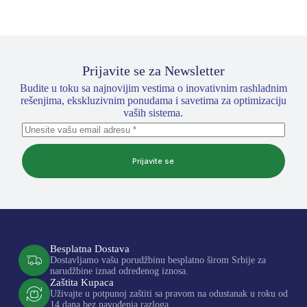
Prijavite se za Newsletter
Budite u toku sa najnovijim vestima o inovativnim rashladnim
rešenjima, ekskluzivnim ponudama i savetima za optimizaciju
vaših sistema.
Prijavite se
Besplatna Dostava
Dostavljamo vašu porudžbinu besplatno širom Srbije za
narudžbine iznad određenog iznosa.
Zaštita Kupaca
Uživajte u potpunoj zaštiti sa pravom na odustanak u roku od
14 dana bez navođenja razloga.