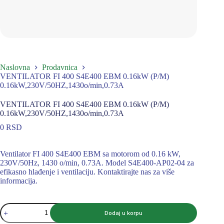
Naslovna
Prodavnica
VENTILATOR FI 400 S4E400 EBM 0.16kW (P/M)
0.16kW,230V/50HZ,1430o/min,0.73A
VENTILATOR FI 400 S4E400 EBM 0.16kW (P/M)
0.16kW,230V/50HZ,1430o/min,0.73A
0
RSD
Ventilator FI 400 S4E400 EBM sa motorom od 0.16 kW,
230V/50Hz, 1430 o/min, 0.73A. Model S4E400-AP02-04 za
efikasno hlađenje i ventilaciju. Kontaktirajte nas za više
informacija.
VENTILATOR
Dodaj u korpu
FI
400