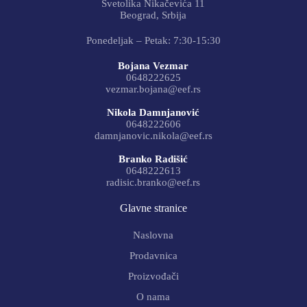
Svetolika Nikačevića 11
Beograd, Srbija
Ponedeljak – Petak: 7:30-15:30
Bojana Vezmar
0648222625
vezmar.bojana@eef.rs
Nikola Damnjanović
0648222606
damnjanovic.nikola@eef.rs
Branko Radišić
0648222613
radisic.branko@eef.rs
Glavne stranice
Naslovna
Prodavnica
Proizvođači
O nama