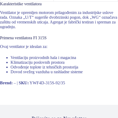
Karakteristike ventilatora
Ventilator je opremljen motorom prilagođenim za industrijske uslove
rada. Oznaka „U/T“ sugeriše dvobrzinski pogon, dok „WG“ označava
zaštitu od vremenskih uticaja. Agregat je fabrički testiran i spreman za
ugradnju.
Primena ventilatora FI 315S
Ovaj ventilator je idealan za:
Ventilaciju proizvodnih hala i magacina
Klimatizaciju poslovnih prostora
Odvođenje toplote iz tehničkih prostorija
Dovod svežeg vazduha u rashladne sisteme
Brend:
– |
SKU:
YWF4D-315S-92/35