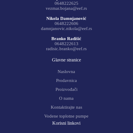
0648222625
vezmar.bojana@eef.rs
Nikola Damnjanović
0648222606
damnjanovic.nikola@eef.rs
Branko Radišić
0648222613
radisic.branko@eef.rs
Glavne stranice
Naslovna
Prodavnica
Proizvođači
O nama
Kontaktirajte nas
Vodene toplotne pumpe
Korisni linkovi