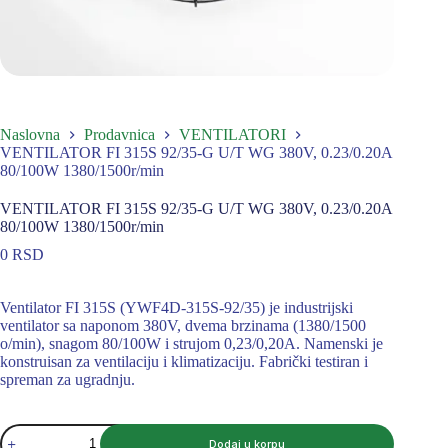
Naslovna
Prodavnica
VENTILATORI
VENTILATOR FI 315S 92/35-G U/T WG 380V, 0.23/0.20A
80/100W 1380/1500r/min
VENTILATOR FI 315S 92/35-G U/T WG 380V, 0.23/0.20A
80/100W 1380/1500r/min
0
RSD
Ventilator FI 315S (YWF4D-315S-92/35) je industrijski
ventilator sa naponom 380V, dvema brzinama (1380/1500
o/min), snagom 80/100W i strujom 0,23/0,20A. Namenski je
konstruisan za ventilaciju i klimatizaciju. Fabrički testiran i
spreman za ugradnju.
VENTILATOR
Dodaj u korpu
FI