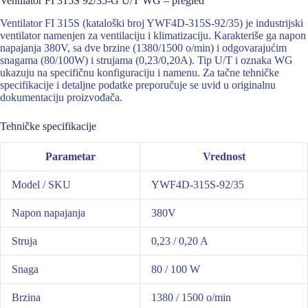
Ventilator FI 315S 92/35-G U/T WG – pregled
Ventilator FI 315S (kataloški broj YWF4D-315S-92/35) je industrijski
ventilator namenjen za ventilaciju i klimatizaciju. Karakteriše ga napon
napajanja 380V, sa dve brzine (1380/1500 o/min) i odgovarajućim
snagama (80/100W) i strujama (0,23/0,20A). Tip U/T i oznaka WG
ukazuju na specifičnu konfiguraciju i namenu. Za tačne tehničke
specifikacije i detaljne podatke preporučuje se uvid u originalnu
dokumentaciju proizvođača.
Tehničke specifikacije
Parametar
Vrednost
Model / SKU
YWF4D-315S-92/35
Napon napajanja
380V
Struja
0,23 / 0,20 A
Snaga
80 / 100 W
Brzina
1380 / 1500 o/min