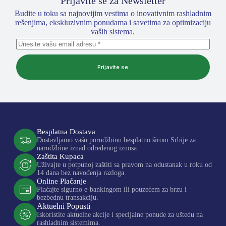
Prijavite se za Newsletter
Budite u toku sa najnovijim vestima o inovativnim rashladnim
rešenjima, ekskluzivnim ponudama i savetima za optimizaciju
vaših sistema.
Prijavite se
Besplatna Dostava
Dostavljamo vašu porudžbinu besplatno širom Srbije za
narudžbine iznad određenog iznosa.
Zaštita Kupaca
Uživajte u potpunoj zaštiti sa pravom na odustanak u roku od
14 dana bez navođenja razloga.
Online Plaćanje
Plaćajte sigurno e-bankingom ili pouzećem za brzu i
bezbednu transakciju.
Aktuelni Popusti
Iskoristite aktuelne akcije i specijalne ponude za uštedu na
rashladnim sistemima.