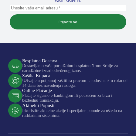
vaših sistema.
Prijavite se
Besplatna Dostava
Dostavljamo vašu porudžbinu besplatno širom Srbije za
narudžbine iznad određenog iznosa.
Zaštita Kupaca
Uživajte u potpunoj zaštiti sa pravom na odustanak u roku od
14 dana bez navođenja razloga.
Online Plaćanje
Plaćajte sigurno e-bankingom ili pouzećem za brzu i
bezbednu transakciju.
Aktuelni Popusti
Iskoristite aktuelne akcije i specijalne ponude za uštedu na
rashladnim sistemima.