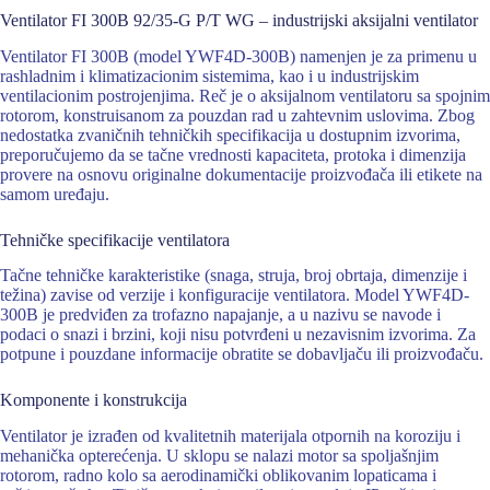
Ventilator FI 300B 92/35-G P/T WG – industrijski aksijalni ventilator
Ventilator FI 300B (model YWF4D-300B) namenjen je za primenu u
rashladnim i klimatizacionim sistemima, kao i u industrijskim
ventilacionim postrojenjima. Reč je o aksijalnom ventilatoru sa spojnim
rotorom, konstruisanom za pouzdan rad u zahtevnim uslovima. Zbog
nedostatka zvaničnih tehničkih specifikacija u dostupnim izvorima,
preporučujemo da se tačne vrednosti kapaciteta, protoka i dimenzija
provere na osnovu originalne dokumentacije proizvođača ili etikete na
samom uređaju.
Tehničke specifikacije ventilatora
Tačne tehničke karakteristike (snaga, struja, broj obrtaja, dimenzije i
težina) zavise od verzije i konfiguracije ventilatora. Model YWF4D-
300B je predviđen za trofazno napajanje, a u nazivu se navode i
podaci o snazi i brzini, koji nisu potvrđeni u nezavisnim izvorima. Za
potpune i pouzdane informacije obratite se dobavljaču ili proizvođaču.
Komponente i konstrukcija
Ventilator je izrađen od kvalitetnih materijala otpornih na koroziju i
mehanička opterećenja. U sklopu se nalazi motor sa spoljašnjim
rotorom, radno kolo sa aerodinamički oblikovanim lopaticama i