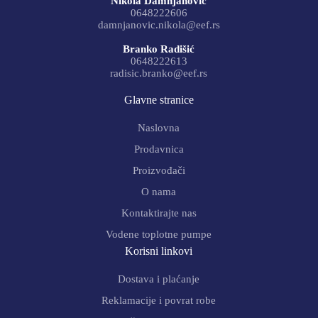
Nikola Damnjanović
0648222606
damnjanovic.nikola@eef.rs
Branko Radišić
0648222613
radisic.branko@eef.rs
Glavne stranice
Naslovna
Prodavnica
Proizvođači
O nama
Kontaktirajte nas
Vodene toplotne pumpe
Korisni linkovi
Dostava i plaćanje
Reklamacije i povrat robe