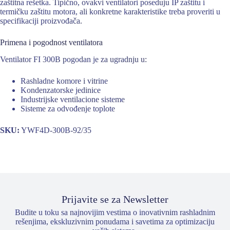
zaštitna rešetka. Tipično, ovakvi ventilatori poseduju IP zaštitu i
termičku zaštitu motora, ali konkretne karakteristike treba proveriti u
specifikaciji proizvođača.
Primena i pogodnost ventilatora
Ventilator FI 300B pogodan je za ugradnju u:
Rashladne komore i vitrine
Kondenzatorske jedinice
Industrijske ventilacione sisteme
Sisteme za odvođenje toplote
SKU:
YWF4D-300B-92/35
Prijavite se za Newsletter
Budite u toku sa najnovijim vestima o inovativnim rashladnim
rešenjima, ekskluzivnim ponudama i savetima za optimizaciju