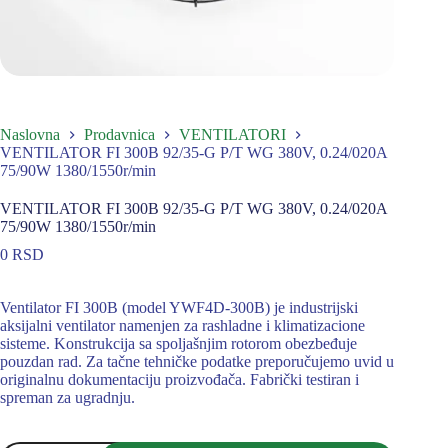
Naslovna
Prodavnica
VENTILATORI
VENTILATOR FI 300B 92/35-G P/T WG 380V, 0.24/020A
75/90W 1380/1550r/min
VENTILATOR FI 300B 92/35-G P/T WG 380V, 0.24/020A
75/90W 1380/1550r/min
0
RSD
Ventilator FI 300B (model YWF4D-300B) je industrijski
aksijalni ventilator namenjen za rashladne i klimatizacione
sisteme. Konstrukcija sa spoljašnjim rotorom obezbeđuje
pouzdan rad. Za tačne tehničke podatke preporučujemo uvid u
originalnu dokumentaciju proizvođača. Fabrički testiran i
spreman za ugradnju.