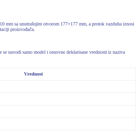
×210 mm sa unutrašnjim otvorom 177×177 mm, a protok vazduha iznosi
aciji proizvođača.
de se navodi samo model i osnovne deklarisane vrednosti iz naziva
Vrednost