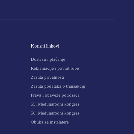
Korisni linkovi
Dostava i plaćanje
Reklamacije i povrat robe
Zaštita privatnosti
Zaštita podataka o transakciji
Prava i obaveze potrošača
55. Međunarodni kongres
56. Međunarodni kongres
Obuka za instalatere