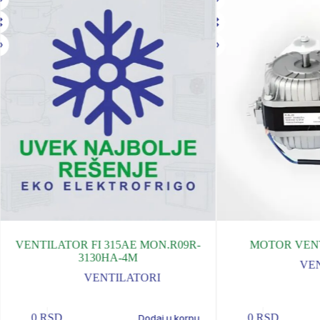
VENTILATOR FI 315AE MON.R09R-
MOTOR VEN
3130HA-4M
VE
VENTILATORI
0
RSD
0
RSD
Dodaj u korpu