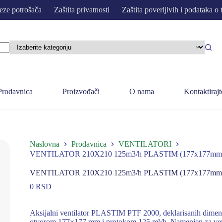
eze potrošača
Zaštita privatnosti
Zaštita poverljivih i podataka o 
Prodavnica
Proizvođači
O nama
Kontaktirajt
Naslovna
Prodavnica
VENTILATORI
VENTILATOR 210X210 125m3/h PLASTIM (177x177mm
VENTILATOR 210X210 125m3/h PLASTIM (177x177mm
0
RSD
Aksijalni ventilator PLASTIM PTF 2000, deklarisanih dimen
otvorom 177×177 mm i protokom 125 m³/h. Namenjen za ventil