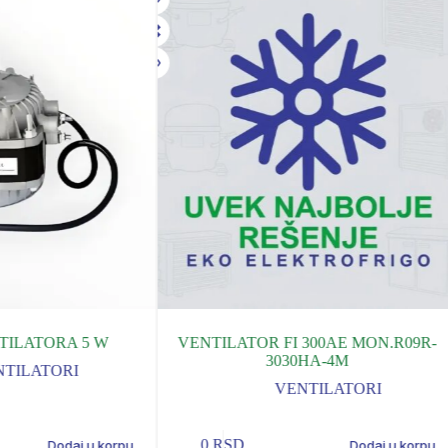
TILATORA 5 W
VENTILATOR FI 300AE MON.R09R-
3030HA-4M
NTILATORI
VENTILATORI
0
RSD
Dodaj u korpu
Dodaj u korpu