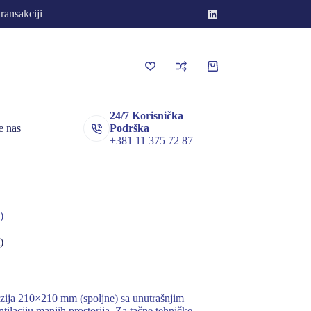
transakciji
Korpa
za
kupovinu
24/7 Korisnička
e nas
Podrška
+381 11 375 72 87
)
)
zija 210×210 mm (spoljne) sa unutrašnjim
aciju manjih prostorija. Za tačne tehničke