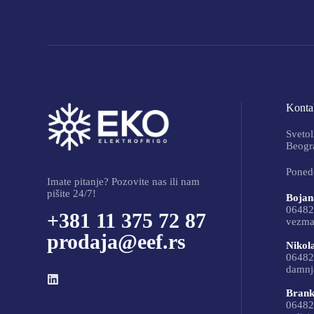
Kontak
Svetol
Beogra
Ponede
Imate pitanje? Pozovite nas ili nam
pišite 24/7!
Bojan
06482
+381 11 375 72 87
vezma
prodaja@eef.rs
Nikol
06482
damnj
Brank
06482