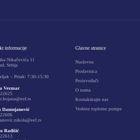
t informacije
Glavne stranice
ika Nikačevića 11
Naslovna
d, Srbija
Prodavnica
ljak – Petak: 7:30-15:30
Proizvođači
a Vezmar
O nama
22625
r.bojana@eef.rs
Kontaktirajte nas
Vodene toplotne pumpe
a Damnjanović
22606
anovic.nikola@eef.rs
o Radišić
22613