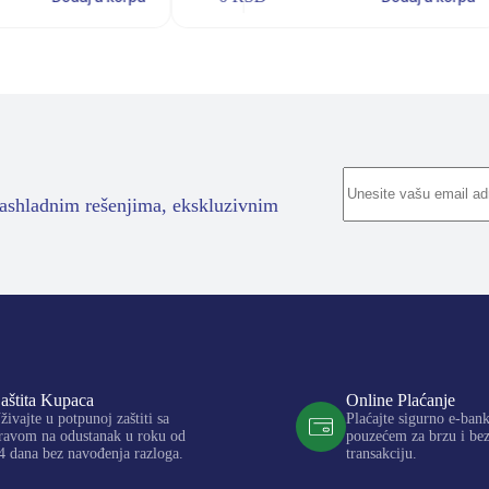
rashladnim rešenjima, ekskluzivnim
aštita Kupaca
Online Plaćanje
živajte u potpunoj zaštiti sa
Plaćajte sigurno e-ban
ravom na odustanak u roku od
pouzećem za brzu i be
4 dana bez navođenja razloga.
transakciju.