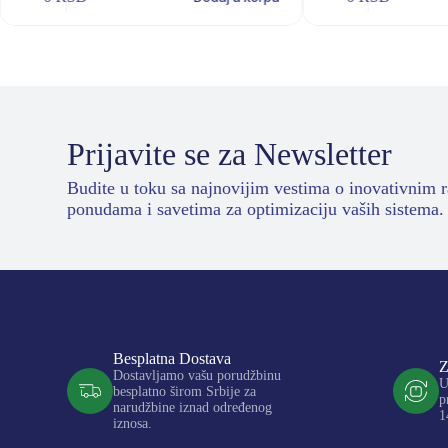
Prijavite se za Newsletter
Budite u toku sa najnovijim vestima o inovativnim 
ponudama i savetima za optimizaciju vaših sistema.
Besplatna Dostava
Z
Dostavljamo vašu porudžbinu
U
besplatno širom Srbije za
p
narudžbine iznad određenog
1
iznosa.