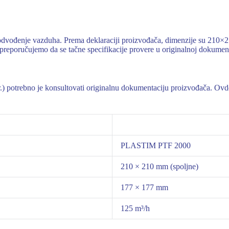
odvođenje vazduha. Prema deklaraciji proizvođača, dimenzije su 210
preporučujemo da se tačne specifikacije provere u originalnoj dokument
 dr.) potrebno je konsultovati originalnu dokumentaciju proizvođača. Ov
PLASTIM PTF 2000
210 × 210 mm (spoljne)
177 × 177 mm
125 m³/h