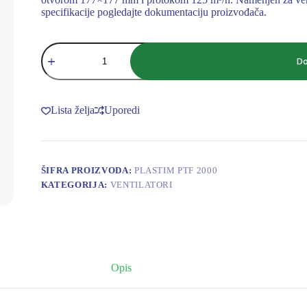
specifikacije pogledajte dokumentaciju proizvođača.
VENTILATOR
210X210
Do
125m3/h
PLASTIM
(177x177mm)
količina
Lista želja
Uporedi
ŠIFRA PROIZVODA:
PLASTIM PTF 2000
KATEGORIJA:
VENTILATORI
Opis