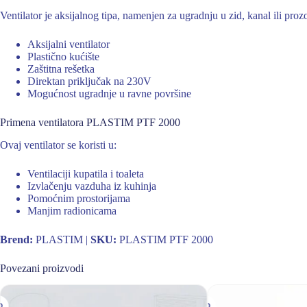
Ventilator je aksijalnog tipa, namenjen za ugradnju u zid, kanal ili pro
Aksijalni ventilator
Plastično kućište
Zaštitna rešetka
Direktan priključak na 230V
Mogućnost ugradnje u ravne površine
Primena ventilatora PLASTIM PTF 2000
Ovaj ventilator se koristi u:
Ventilaciji kupatila i toaleta
Izvlačenju vazduha iz kuhinja
Pomoćnim prostorijama
Manjim radionicama
Brend:
PLASTIM |
SKU:
PLASTIM PTF 2000
Povezani proizvodi