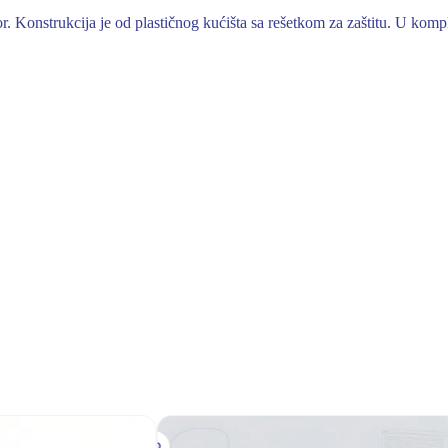
zor. Konstrukcija je od plastičnog kućišta sa rešetkom za zaštitu. U komp