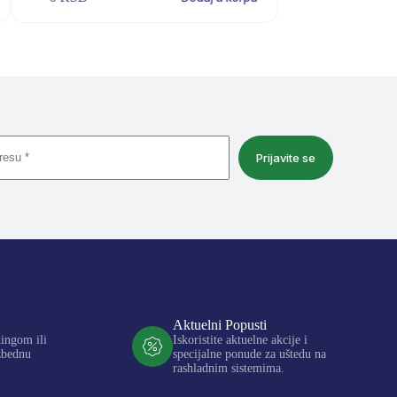
Prijavite se
Aktuelni Popusti
kingom ili
Iskoristite aktuelne akcije i
zbednu
specijalne ponude za uštedu na
rashladnim sistemima.