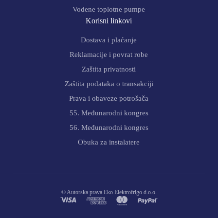
Vodene toplotne pumpe
Korisni linkovi
Dostava i plaćanje
Reklamacije i povrat robe
Zaštita privatnosti
Zaštita podataka o transakciji
Prava i obaveze potrošača
55. Međunarodni kongres
56. Međunarodni kongres
Obuka za instalatere
© Autorska prava Eko Elektrofrigo d.o.o.