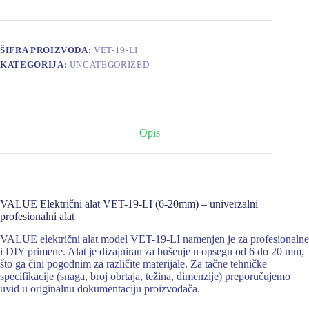
(6-
20mm)
količina
ŠIFRA PROIZVODA:
VET-19-LI
KATEGORIJA:
UNCATEGORIZED
Opis
VALUE Električni alat VET-19-LI (6-20mm) – univerzalni
profesionalni alat
VALUE električni alat model VET-19-LI namenjen je za profesionalne
i DIY primene. Alat je dizajniran za bušenje u opsegu od 6 do 20 mm,
što ga čini pogodnim za različite materijale. Za tačne tehničke
specifikacije (snaga, broj obrtaja, težina, dimenzije) preporučujemo
uvid u originalnu dokumentaciju proizvođača.