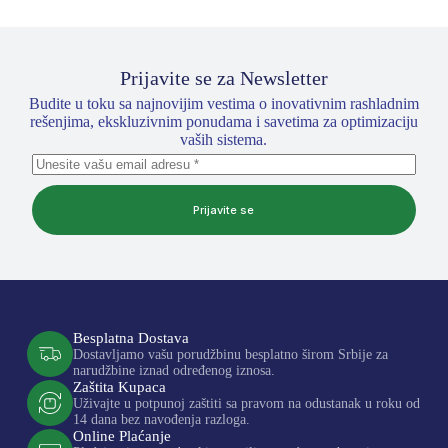
Prijavite se za Newsletter
Budite u toku sa najnovijim vestima o inovativnim rashladnim
rešenjima, ekskluzivnim ponudama i savetima za optimizaciju
vaših sistema.
Prijavite se
Besplatna Dostava
Dostavljamo vašu porudžbinu besplatno širom Srbije za
narudžbine iznad određenog iznosa.
Zaštita Kupaca
Uživajte u potpunoj zaštiti sa pravom na odustanak u roku od
14 dana bez navođenja razloga.
Online Plaćanje