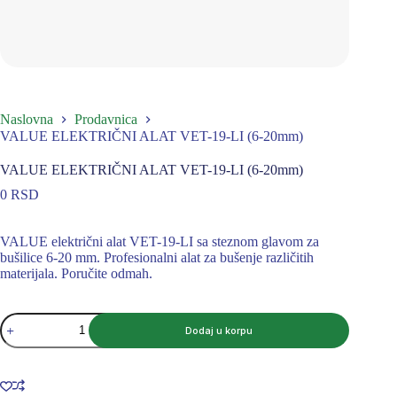
Naslovna
Prodavnica
VALUE ELEKTRIČNI ALAT VET-19-LI (6-20mm)
VALUE ELEKTRIČNI ALAT VET-19-LI (6-20mm)
0
RSD
VALUE električni alat VET-19-LI sa steznom glavom za
bušilice 6-20 mm. Profesionalni alat za bušenje različitih
materijala. Poručite odmah.
VALUE
Dodaj u korpu
ELEKTRIČNI
ALAT
VET-
19-
LI