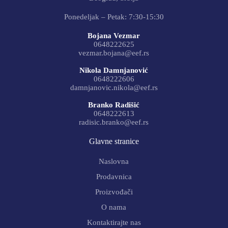
Ponedeljak – Petak: 7:30-15:30
Bojana Vezmar
0648222625
vezmar.bojana@eef.rs
Nikola Damnjanović
0648222606
damnjanovic.nikola@eef.rs
Branko Radišić
0648222613
radisic.branko@eef.rs
Glavne stranice
Naslovna
Prodavnica
Proizvođači
O nama
Kontaktirajte nas