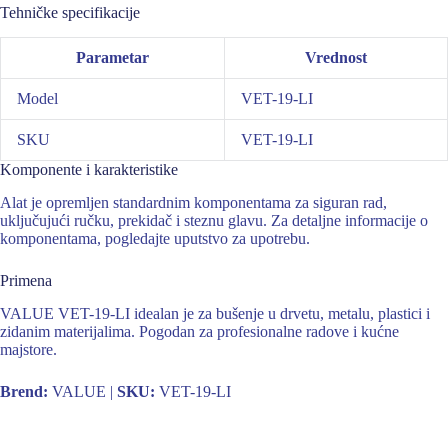
Tehničke specifikacije
Parametar
Vrednost
Model
VET-19-LI
SKU
VET-19-LI
Komponente i karakteristike
Alat je opremljen standardnim komponentama za siguran rad,
uključujući ručku, prekidač i steznu glavu. Za detaljne informacije o
komponentama, pogledajte uputstvo za upotrebu.
Primena
VALUE VET-19-LI idealan je za bušenje u drvetu, metalu, plastici i
zidanim materijalima. Pogodan za profesionalne radove i kućne
majstore.
Brend:
VALUE |
SKU:
VET-19-LI