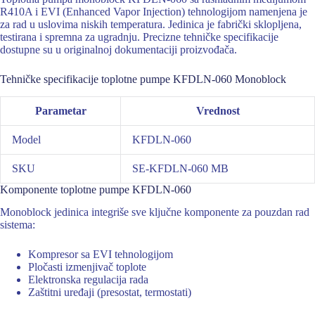
R410A i EVI (Enhanced Vapor Injection) tehnologijom namenjena je
za rad u uslovima niskih temperatura. Jedinica je fabrički sklopljena,
testirana i spremna za ugradnju. Precizne tehničke specifikacije
dostupne su u originalnoj dokumentaciji proizvođača.
Tehničke specifikacije toplotne pumpe KFDLN-060 Monoblock
Parametar
Vrednost
Model
KFDLN-060
SKU
SE-KFDLN-060 MB
Komponente toplotne pumpe KFDLN-060
Monoblock jedinica integriše sve ključne komponente za pouzdan rad
sistema:
Kompresor sa EVI tehnologijom
Pločasti izmenjivač toplote
Elektronska regulacija rada
Zaštitni uređaji (presostat, termostati)