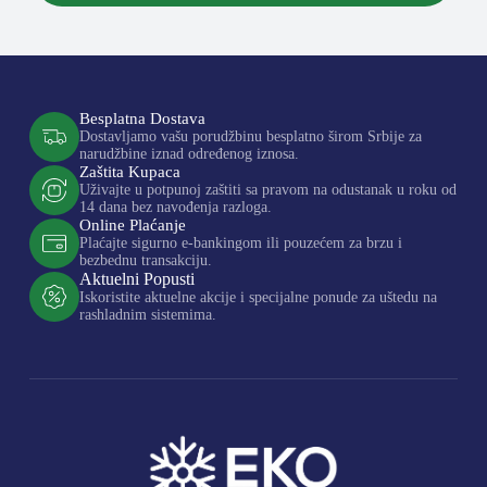
Besplatna Dostava
Dostavljamo vašu porudžbinu besplatno širom Srbije za
narudžbine iznad određenog iznosa.
Zaštita Kupaca
Uživajte u potpunoj zaštiti sa pravom na odustanak u roku od
14 dana bez navođenja razloga.
Online Plaćanje
Plaćajte sigurno e-bankingom ili pouzećem za brzu i
bezbednu transakciju.
Aktuelni Popusti
Iskoristite aktuelne akcije i specijalne ponude za uštedu na
rashladnim sistemima.