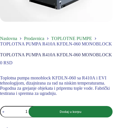
Naslovna
Prodavnica
TOPLOTNE PUMPE
TOPLOTNA PUMPA R410A KFDLN-060 MONOBLOCK
TOPLOTNA PUMPA R410A KFDLN-060 MONOBLOCK
0
RSD
Toplotna pumpa monoblock KFDLN-060 sa R410A i EVI
tehnologijom, dizajnirana za rad na niskim temperaturama.
Pogodna za grejanje objekata i pripremu tople vode. Fabrički
testirana i spremna za ugradnju.
TOPLOTNA
Dodaj u korpu
PUMPA
R410A
KFDLN-
060