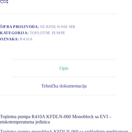
MONOBLOCK
količina
ŠIFRA PROIZVODA:
SE-KFDLN-060 MB
KATEGORIJA:
TOPLOTNE PUMPE
OZNAKA:
R410A
Opis
Tehnička dokumentacija
Toplotna pumpa R410A KFDLN-060 Monoblock sa EVI –
niskotemperaturna jedinica
Toplotna pumpa monoblock KFDLN-060 sa rashladnim medijumom