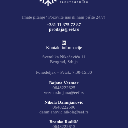
Imate pitanje? Pozovite nas ili nam pišite 24/7!
+381 11 375 72 87
prodaja@eef.rs
Kontakt informacije
Svetolika Nikačevića 11
Beograd, Srbija
Ponedeljak – Petak: 7:30-15:30
Bojana Vezmar
0648222625
vezmar.bojana@eef.rs
Nikola Damnjanović
0648222606
damnjanovic.nikola@eef.rs
Branko Radišić
0648222613