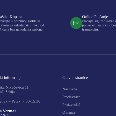
aštita Kupaca
Online Plaćanje
živajte u potpunoj zaštiti sa
Plaćajte sigurno e-ban
ravom na odustanak u roku od
pouzećem za brzu i be
4 dana bez navođenja razloga.
transakciju.
t informacije
Glavne stranice
ika Nikačevića 11
Naslovna
d, Srbija
Prodavnica
ljak – Petak: 7:30-15:30
Proizvođači
a Vezmar
O nama
22625