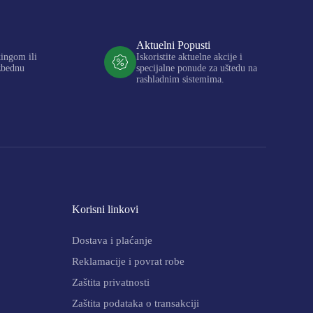
Aktuelni Popusti
kingom ili
Iskoristite aktuelne akcije i
zbednu
specijalne ponude za uštedu na
rashladnim sistemima.
Korisni linkovi
Dostava i plaćanje
Reklamacije i povrat robe
Zaštita privatnosti
Zaštita podataka o transakciji