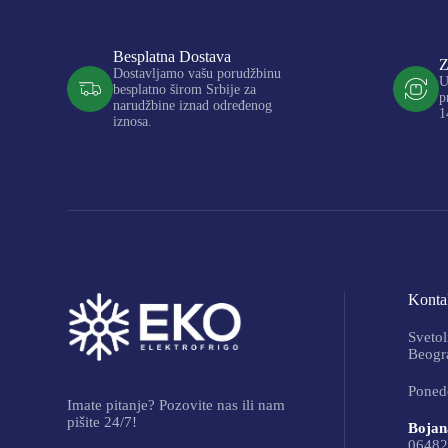
Besplatna Dostava
Z
Dostavljamo vašu porudžbinu
U
besplatno širom Srbije za
p
narudžbine iznad određenog
1
iznosa.
Kontak
Svetol
Beogra
Ponede
Imate pitanje? Pozovite nas ili nam
pišite 24/7!
Bojan
06482