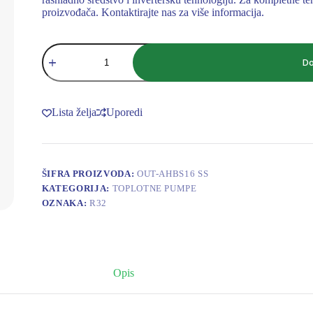
proizvođača. Kontaktirajte nas za više informacija.
TOPLOTNA
PUMPA
Do
R32
AHbS16
16kW
AHbS16VR3X/IP
Lista želja
Uporedi
količina
ŠIFRA PROIZVODA:
OUT-AHBS16 SS
KATEGORIJA:
TOPLOTNE PUMPE
OZNAKA:
R32
Opis