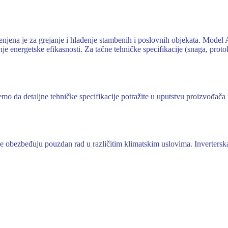
jena je za grejanje i hlađenje stambenih i poslovnih objekata. Mo
je energetske efikasnosti. Za tačne tehničke specifikacije (snaga, proto
o da detaljne tehničke specifikacije potražite u uputstvu proizvođača 
ezbeđuju pouzdan rad u različitim klimatskim uslovima. Inverterska 