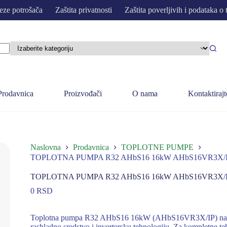
eze potrošača
Zaštita privatnosti
Zaštita poverljivih i podataka o 
Prodavnica
Proizvođači
O nama
Kontaktirajt
Naslovna
Prodavnica
TOPLOTNE PUMPE
TOPLOTNA PUMPA R32 AHbS16 16kW AHbS16VR3X/
TOPLOTNA PUMPA R32 AHbS16 16kW AHbS16VR3X/
0
RSD
Toplotna pumpa R32 AHbS16 16kW (AHbS16VR3X/IP) namenje
rashladno sredstvo i invertersku tehnologiju. Za kompletne t