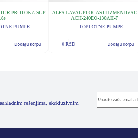
ATOR PROTOKA SGP
ALFA LAVAL PLOČASTI IZMENJIVAČ
18s
ACH-240EQ-130AH-F
OTNE PUMPE
TOPLOTNE PUMPE
0
RSD
Dodaj u korpu
Dodaj u korpu
rashladnim rešenjima, ekskluzivnim