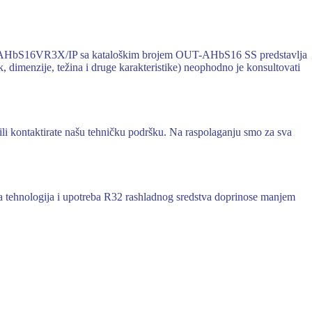
del AHbS16VR3X/IP sa kataloškim brojem OUT-AHbS16 SS predstavlja
k, dimenzije, težina i druge karakteristike) neophodno je konsultovati
ili kontaktirate našu tehničku podršku. Na raspolaganju smo za sva
tehnologija i upotreba R32 rashladnog sredstva doprinose manjem