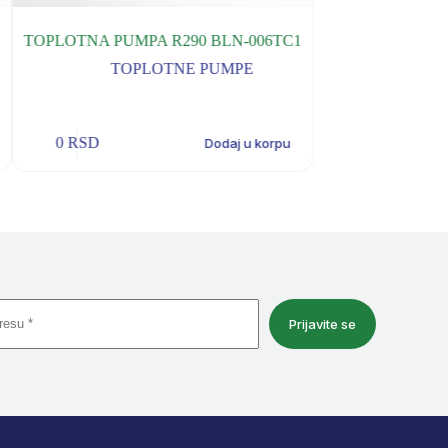
TOPLOTNA PUMPA R290 BLN-006TC1
TOPLOTNA PUM
0
TOPLOTNE PUMPE
TOP
0
RSD
0
RSD
Dodaj u korpu
Prijavite se