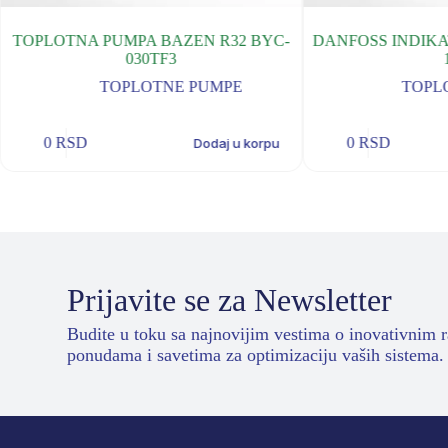
TOPLOTNA PUMPA BAZEN R32 BYC-
DANFOSS INDIK
030TF3
TOPLOTNE PUMPE
TOPL
0
RSD
0
RSD
Dodaj u korpu
Prijavite se za Newsletter
Budite u toku sa najnovijim vestima o inovativnim 
ponudama i savetima za optimizaciju vaših sistema.