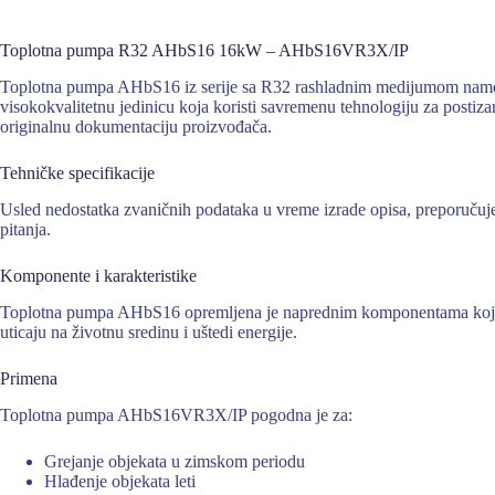
Toplotna pumpa R32 AHbS16 16kW – AHbS16VR3X/IP
Toplotna pumpa AHbS16 iz serije sa R32 rashladnim medijumom namen
visokokvalitetnu jedinicu koja koristi savremenu tehnologiju za postizan
originalnu dokumentaciju proizvođača.
Tehničke specifikacije
Usled nedostatka zvaničnih podataka u vreme izrade opisa, preporučujem
pitanja.
Komponente i karakteristike
Toplotna pumpa AHbS16 opremljena je naprednim komponentama koje ob
uticaju na životnu sredinu i uštedi energije.
Primena
Toplotna pumpa AHbS16VR3X/IP pogodna je za:
Grejanje objekata u zimskom periodu
Hlađenje objekata leti