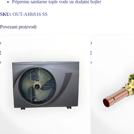
Pripremu sanitarne tople vode uz dodatni bojler
SKU:
OUT-AHbS16 SS
Povezani proizvodi