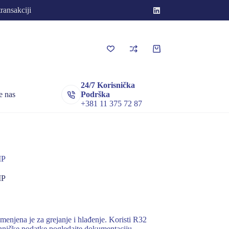
transakciji
Korpa
za
kupovinu
24/7 Korisnička
e nas
Podrška
+381 11 375 72 87
IP
IP
na je za grejanje i hlađenje. Koristi R32
ehničke podatke pogledajte dokumentaciju