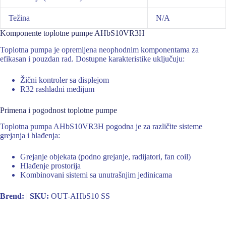
Težina
N/A
Komponente toplotne pumpe AHbS10VR3H
Toplotna pumpa je opremljena neophodnim komponentama za
efikasan i pouzdan rad. Dostupne karakteristike uključuju:
Žični kontroler sa displejom
R32 rashladni medijum
Primena i pogodnost toplotne pumpe
Toplotna pumpa AHbS10VR3H pogodna je za različite sisteme
grejanja i hlađenja:
Grejanje objekata (podno grejanje, radijatori, fan coil)
Hlađenje prostorija
Kombinovani sistemi sa unutrašnjim jedinicama
Brend:
|
SKU:
OUT-AHbS10 SS