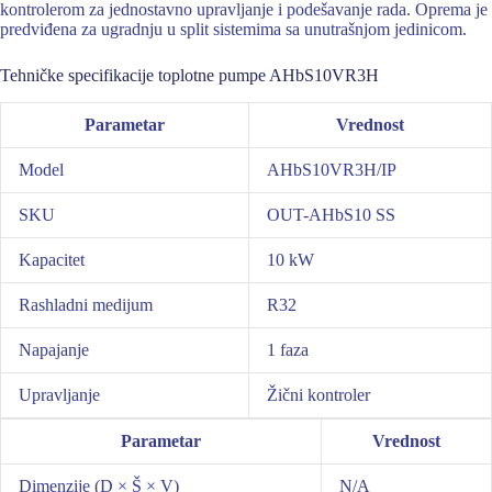
kontrolerom za jednostavno upravljanje i podešavanje rada. Oprema je
predviđena za ugradnju u split sistemima sa unutrašnjom jedinicom.
Tehničke specifikacije toplotne pumpe AHbS10VR3H
Parametar
Vrednost
Model
AHbS10VR3H/IP
SKU
OUT-AHbS10 SS
Kapacitet
10 kW
Rashladni medijum
R32
Napajanje
1 faza
Upravljanje
Žični kontroler
Parametar
Vrednost
Dimenzije (D × Š × V)
N/A