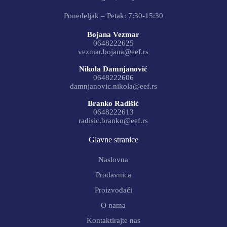
Ponedeljak – Petak: 7:30-15:30
Bojana Vezmar
0648222625
vezmar.bojana@eef.rs
Nikola Damnjanović
0648222606
damnjanovic.nikola@eef.rs
Branko Radišić
0648222613
radisic.branko@eef.rs
Glavne stranice
Naslovna
Prodavnica
Proizvođači
O nama
Kontaktirajte nas