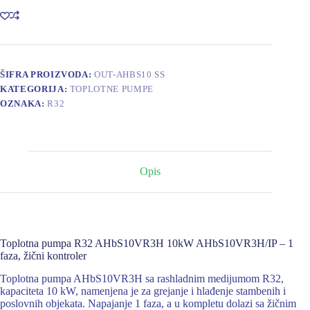
10kW
AHbS10VR3H/IP,
1ph,
wire
controller
količina
ŠIFRA PROIZVODA:
OUT-AHBS10 SS
KATEGORIJA:
TOPLOTNE PUMPE
OZNAKA:
R32
Opis
Toplotna pumpa R32 AHbS10VR3H 10kW AHbS10VR3H/IP – 1
faza, žični kontroler
Toplotna pumpa AHbS10VR3H sa rashladnim medijumom R32,
kapaciteta 10 kW, namenjena je za grejanje i hlađenje stambenih i
poslovnih objekata. Napajanje 1 faza, a u kompletu dolazi sa žičnim