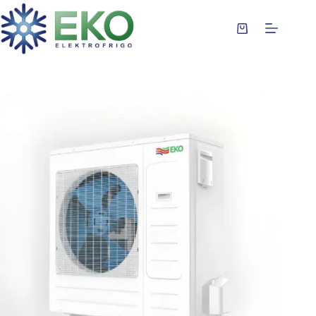
Preskoči
na
sadržaj
Korpa
za
kupovinu