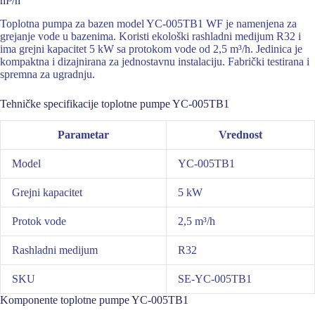
m³/h
Toplotna pumpa za bazen model YC-005TB1 WF je namenjena za
grejanje vode u bazenima. Koristi ekološki rashladni medijum R32 i
ima grejni kapacitet 5 kW sa protokom vode od 2,5 m³/h. Jedinica je
kompaktna i dizajnirana za jednostavnu instalaciju. Fabrički testirana i
spremna za ugradnju.
Tehničke specifikacije toplotne pumpe YC-005TB1
Parametar
Vrednost
Model
YC-005TB1
Grejni kapacitet
5 kW
Protok vode
2,5 m³/h
Rashladni medijum
R32
SKU
SE-YC-005TB1
Komponente toplotne pumpe YC-005TB1