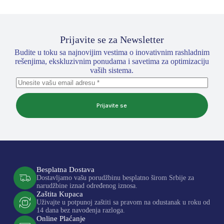
Prijavite se za Newsletter
Budite u toku sa najnovijim vestima o inovativnim rashladnim
rešenjima, ekskluzivnim ponudama i savetima za optimizaciju
vaših sistema.
Prijavite se
Besplatna Dostava
Dostavljamo vašu porudžbinu besplatno širom Srbije za
narudžbine iznad određenog iznosa.
Zaštita Kupaca
Uživajte u potpunoj zaštiti sa pravom na odustanak u roku od
14 dana bez navođenja razloga.
Online Plaćanje