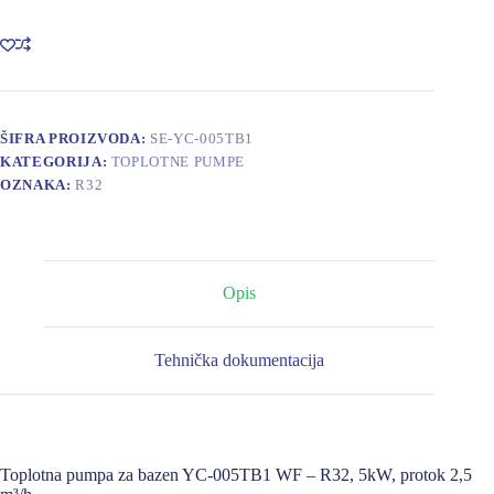
R32
YC-
005TB1
WF
2,5m3/h,
5kW
količina
ŠIFRA PROIZVODA:
SE-YC-005TB1
KATEGORIJA:
TOPLOTNE PUMPE
OZNAKA:
R32
Opis
Tehnička dokumentacija
Toplotna pumpa za bazen YC-005TB1 WF – R32, 5kW, protok 2,5