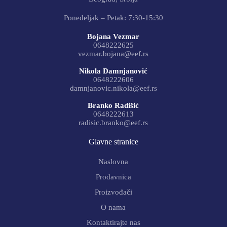
Ponedeljak – Petak: 7:30-15:30
Bojana Vezmar
0648222625
vezmar.bojana@eef.rs
Nikola Damnjanović
0648222606
damnjanovic.nikola@eef.rs
Branko Radišić
0648222613
radisic.branko@eef.rs
Glavne stranice
Naslovna
Prodavnica
Proizvođači
O nama
Kontaktirajte nas