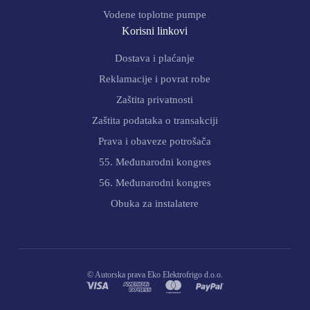
Vodene toplotne pumpe
Korisni linkovi
Dostava i plaćanje
Reklamacije i povrat robe
Zaštita privatnosti
Zaštita podataka o transakciji
Prava i obaveze potrošača
55. Međunarodni kongres
56. Međunarodni kongres
Obuka za instalatere
© Autorska prava Eko Elektrofrigo d.o.o.