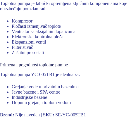
Toplotna pumpa je fabrički opremljena ključnim komponentama koje
obezbeđuju pouzdan rad:
Kompresor
Pločasti izmenjivač toplote
Ventilator sa aksijalnim lopaticama
Elektronska kontrolna ploča
Ekspanzioni ventil
Filter suvač
Zaštitni presostati
Primena i pogodnost toplotne pumpe
Toplotna pumpa YC-005TB1 je idealna za:
Grejanje vode u privatnim bazenima
Javne bazene i SPA centre
Industrijske bazene
Dopunu grejanja toplom vodom
Brend:
Nije naveden |
SKU:
SE-YC-005TB1