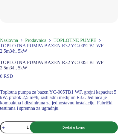
Naslovna
Prodavnica
TOPLOTNE PUMPE
TOPLOTNA PUMPA BAZEN R32 YC-005TB1 WF
2,5m3/h, 5kW
TOPLOTNA PUMPA BAZEN R32 YC-005TB1 WF
2,5m3/h, 5kW
0
RSD
Toplotna pumpa za bazen YC-005TB1 WF, grejni kapacitet 5
kW, protok 2,5 m³/h, rashladni medijum R32. Jedinica je
kompaktna i dizajnirana za jednostavnu instalaciju. Fabrički
testirana i spremna za ugradnju.
TOPLOTNA
Dodaj u korpu
PUMPA
BAZEN