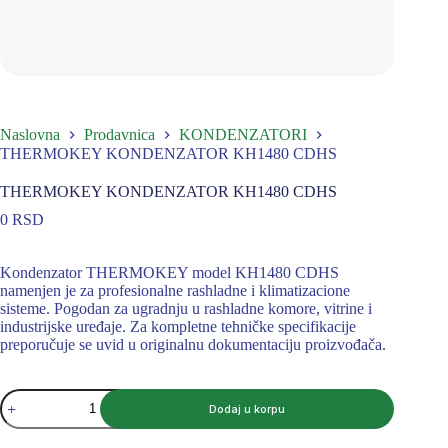
Naslovna
Prodavnica
KONDENZATORI
THERMOKEY KONDENZATOR KH1480 CDHS
THERMOKEY KONDENZATOR KH1480 CDHS
0
RSD
Kondenzator THERMOKEY model KH1480 CDHS
namenjen je za profesionalne rashladne i klimatizacione
sisteme. Pogodan za ugradnju u rashladne komore, vitrine i
industrijske uređaje. Za kompletne tehničke specifikacije
preporučuje se uvid u originalnu dokumentaciju proizvođača.
THERMOKEY
Dodaj u korpu
KONDENZATOR
KH1480
CDHS