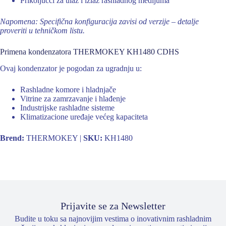
Prikoljučci za ulaz i izlaz rashladnog medijuma
Napomena: Specifična konfiguracija zavisi od verzije – detalje
proveriti u tehničkom listu.
Primena kondenzatora THERMOKEY KH1480 CDHS
Ovaj kondenzator je pogodan za ugradnju u:
Rashladne komore i hladnjače
Vitrine za zamrzavanje i hlađenje
Industrijske rashladne sisteme
Klimatizacione uređaje većeg kapaciteta
Brend:
THERMOKEY |
SKU:
KH1480
Prijavite se za Newsletter
Budite u toku sa najnovijim vestima o inovativnim rashladnim