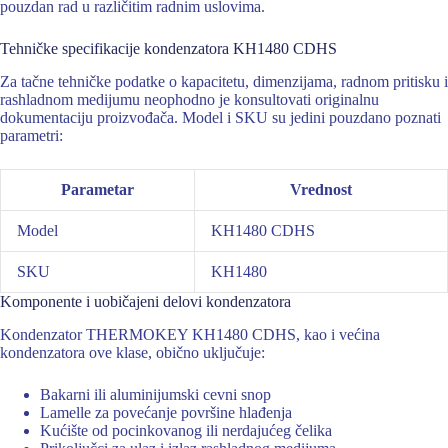
pouzdan rad u različitim radnim uslovima.
Tehničke specifikacije kondenzatora KH1480 CDHS
Za tačne tehničke podatke o kapacitetu, dimenzijama, radnom pritisku i
rashladnom medijumu neophodno je konsultovati originalnu
dokumentaciju proizvođača. Model i SKU su jedini pouzdano poznati
parametri:
Parametar
Vrednost
Model
KH1480 CDHS
SKU
KH1480
Komponente i uobičajeni delovi kondenzatora
Kondenzator THERMOKEY KH1480 CDHS, kao i većina
kondenzatora ove klase, obično uključuje:
Bakarni ili aluminijumski cevni snop
Lamelle za povećanje površine hlađenja
Kućište od pocinkovanog ili nerdajućeg čelika