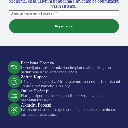
rešenjima, ekskluzivnim ponudama i savetima za optimizaciju
vaših sistema.
Prijavite se
Besplatna Dostava
Dostavljamo vašu porudžbinu besplatno širom Srbije za
narudžbine iznad određenog iznosa.
Zaštita Kupaca
Uživajte u potpunoj zaštiti sa pravom na odustanak u roku od
14 dana bez navođenja razloga.
Online Plaćanje
Plaćajte sigurno e-bankingom ili pouzećem za brzu i
bezbednu transakciju.
Aktuelni Popusti
Iskoristite aktuelne akcije i specijalne ponude za uštedu na
rashladnim sistemima.