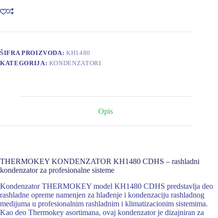
količina
ŠIFRA PROIZVODA:
KH1480
KATEGORIJA:
KONDENZATORI
Opis
THERMOKEY KONDENZATOR KH1480 CDHS – rashladni
kondenzator za profesionalne sisteme
Kondenzator THERMOKEY model KH1480 CDHS predstavlja deo
rashladne opreme namenjen za hlađenje i kondenzaciju rashladnog
medijuma u profesionalnim rashladnim i klimatizacionim sistemima.
Kao deo Thermokey asortimana, ovaj kondenzator je dizajniran za