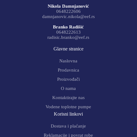
Nikola Damnjanović
0648222606
damnjanovic.nikola@eef.rs
Branko Radišić
0648222613
radisic.branko@eef.rs
Glavne stranice
Naslovna
Prodavnica
Proizvođači
O nama
Kontaktirajte nas
Vodene toplotne pumpe
Korisni linkovi
Dostava i plaćanje
Reklamacije i povrat robe