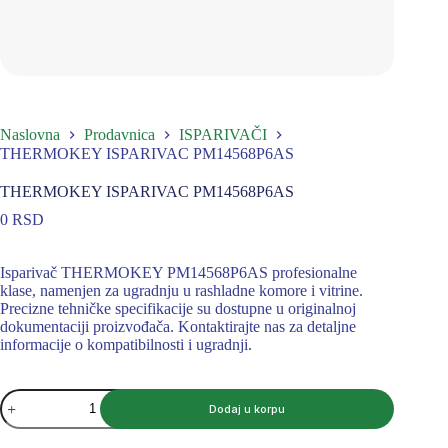
Naslovna
Prodavnica
ISPARIVAČI
THERMOKEY ISPARIVAC PM14568P6AS
THERMOKEY ISPARIVAC PM14568P6AS
0
RSD
Isparivač THERMOKEY PM14568P6AS profesionalne
klase, namenjen za ugradnju u rashladne komore i vitrine.
Precizne tehničke specifikacije su dostupne u originalnoj
dokumentaciji proizvođača. Kontaktirajte nas za detaljne
informacije o kompatibilnosti i ugradnji.
THERMOKEY
Dodaj u korpu
ISPARIVAC
PM14568P6AS
količina