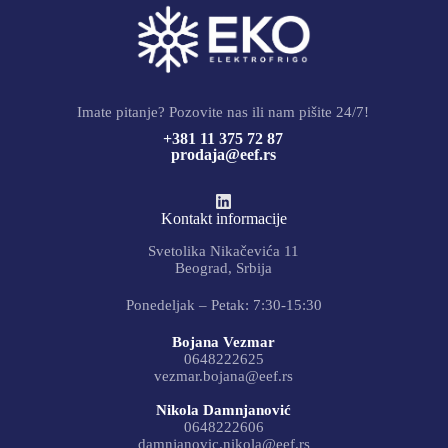
Imate pitanje? Pozovite nas ili nam pišite 24/7!
+381 11 375 72 87
prodaja@eef.rs
Kontakt informacije
Svetolika Nikačevića 11
Beograd, Srbija
Ponedeljak – Petak: 7:30-15:30
Bojana Vezmar
0648222625
vezmar.bojana@eef.rs
Nikola Damnjanović
0648222606
damnjanovic.nikola@eef.rs