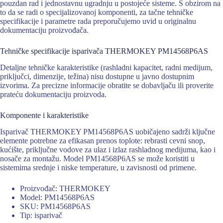
pouzdan rad i jednostavnu ugradnju u postojeće sisteme. S obzirom na
to da se radi o specijalizovanoj komponenti, za tačne tehničke
specifikacije i parametre rada preporučujemo uvid u originalnu
dokumentaciju proizvođača.
Tehničke specifikacije isparivača THERMOKEY PM14568P6AS
Detaljne tehničke karakteristike (rashladni kapacitet, radni medijum,
priključci, dimenzije, težina) nisu dostupne u javno dostupnim
izvorima. Za precizne informacije obratite se dobavljaču ili proverite
prateću dokumentaciju proizvoda.
Komponente i karakteristike
Isparivač THERMOKEY PM14568P6AS uobičajeno sadrži ključne
elemente potrebne za efikasan prenos toplote: rebrasti cevni snop,
kućište, priključne vodove za ulaz i izlaz rashladnog medijuma, kao i
nosače za montažu. Model PM14568P6AS se može koristiti u
sistemima srednje i niske temperature, u zavisnosti od primene.
Proizvođač: THERMOKEY
Model: PM14568P6AS
SKU: PM14568P6AS
Tip: isparivač