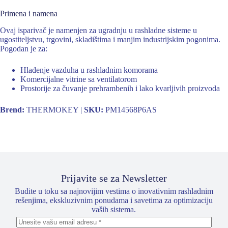
Primena i namena
Ovaj isparivač je namenjen za ugradnju u rashladne sisteme u
ugostiteljstvu, trgovini, skladištima i manjim industrijskim pogonima.
Pogodan je za:
Hlađenje vazduha u rashladnim komorama
Komercijalne vitrine sa ventilatorom
Prostorije za čuvanje prehrambenih i lako kvarljivih proizvoda
Brend:
THERMOKEY |
SKU:
PM14568P6AS
Prijavite se za Newsletter
Budite u toku sa najnovijim vestima o inovativnim rashladnim
rešenjima, ekskluzivnim ponudama i savetima za optimizaciju
vaših sistema.