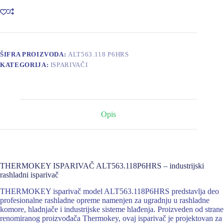
ŠIFRA PROIZVODA:
ALT563.118 P6HRS
KATEGORIJA:
ISPARIVAČI
Opis
THERMOKEY ISPARIVAČ ALT563.118P6HRS – industrijski
rashladni isparivač
THERMOKEY isparivač model ALT563.118P6HRS predstavlja deo
profesionalne rashladne opreme namenjen za ugradnju u rashladne
komore, hladnjače i industrijske sisteme hlađenja. Proizveden od strane
renomiranog proizvođača Thermokey, ovaj isparivač je projektovan za