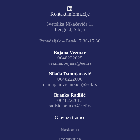
Kontakt informacije
Svetolika Nikačevića 11
Beograd, Srbija
Ponedeljak – Petak: 7:30-15:30
Bojana Vezmar
0648222625
vezmar.bojana@eef.rs
Nikola Damnjanović
0648222606
damnjanovic.nikola@eef.rs
Branko Radišić
0648222613
radisic.branko@eef.rs
Glavne stranice
Naslovna
Prodavnica