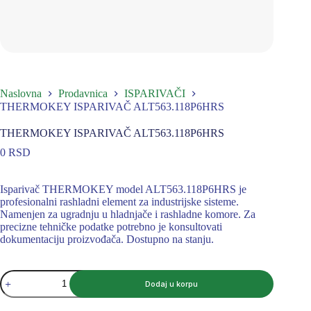
Naslovna
Prodavnica
ISPARIVAČI
THERMOKEY ISPARIVAČ ALT563.118P6HRS
THERMOKEY ISPARIVAČ ALT563.118P6HRS
0
RSD
Isparivač THERMOKEY model ALT563.118P6HRS je
profesionalni rashladni element za industrijske sisteme.
Namenjen za ugradnju u hladnjače i rashladne komore. Za
precizne tehničke podatke potrebno je konsultovati
dokumentaciju proizvođača. Dostupno na stanju.
THERMOKEY
Dodaj u korpu
ISPARIVAČ
ALT563.118P6HRS
količina