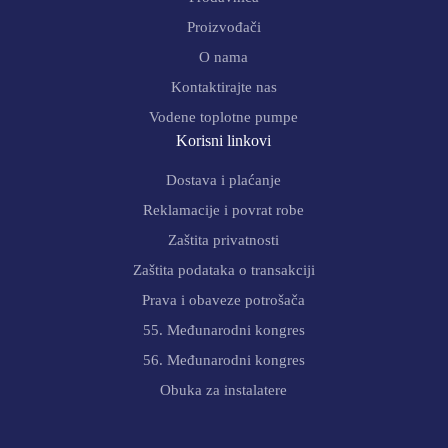
Proizvođači
O nama
Kontaktirajte nas
Vodene toplotne pumpe
Korisni linkovi
Dostava i plaćanje
Reklamacije i povrat robe
Zaštita privatnosti
Zaštita podataka o transakciji
Prava i obaveze potrošača
55. Međunarodni kongres
56. Međunarodni kongres
Obuka za instalatere