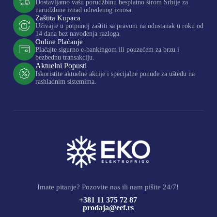
Dostavljamo vašu porudžbinu besplatno širom Srbije za
narudžbine iznad određenog iznosa.
Zaštita Kupaca
Uživajte u potpunoj zaštiti sa pravom na odustanak u roku od
14 dana bez navođenja razloga.
Online Plaćanje
Plaćajte sigurno e-bankingom ili pouzećem za brzu i
bezbednu transakciju.
Aktuelni Popusti
Iskoristite aktuelne akcije i specijalne ponude za uštedu na
rashladnim sistemima.
Imate pitanje? Pozovite nas ili nam pišite 24/7!
+381 11 375 72 87
prodaja@eef.rs