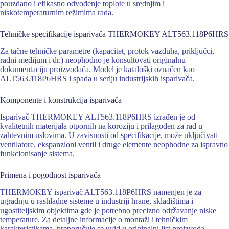
pouzdano i efikasno odvođenje toplote u srednjim i
niskotemperaturnim režimima rada.
Tehničke specifikacije isparivača THERMOKEY ALT563.118P6HRS
Za tačne tehničke parametre (kapacitet, protok vazduha, priključci,
radni medijum i dr.) neophodno je konsultovati originalnu
dokumentaciju proizvođača. Model je kataloški označen kao
ALT563.118P6HRS i spada u seriju industrijskih isparivača.
Komponente i konstrukcija isparivača
Isparivač THERMOKEY ALT563.118P6HRS izrađen je od
kvalitetnih materijala otpornih na koroziju i prilagođen za rad u
zahtevnim uslovima. U zavisnosti od specifikacije, može uključivati
ventilatore, ekspanzioni ventil i druge elemente neophodne za ispravno
funkcionisanje sistema.
Primena i pogodnost isparivača
THERMOKEY isparivač ALT563.118P6HRS namenjen je za
ugradnju u rashladne sisteme u industriji hrane, skladištima i
ugostiteljskim objektima gde je potrebno precizno održavanje niske
temperature. Za detaljne informacije o montaži i tehničkim
karakteristikama, preporučuje se uvid u originalni list proizvoda.