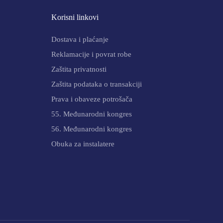
Korisni linkovi
Dostava i plaćanje
Reklamacije i povrat robe
Zaštita privatnosti
Zaštita podataka o transakciji
Prava i obaveze potrošača
55. Međunarodni kongres
56. Međunarodni kongres
Obuka za instalatere