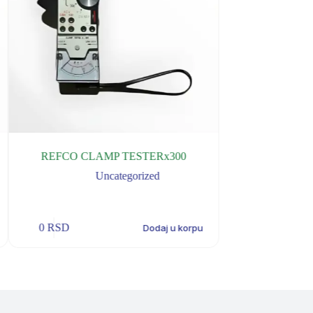
REFCO CLAMP TESTERx300
Danfoss RELAY
315A
Uncategorized
U
0
RSD
0
RSD
Dodaj u korpu