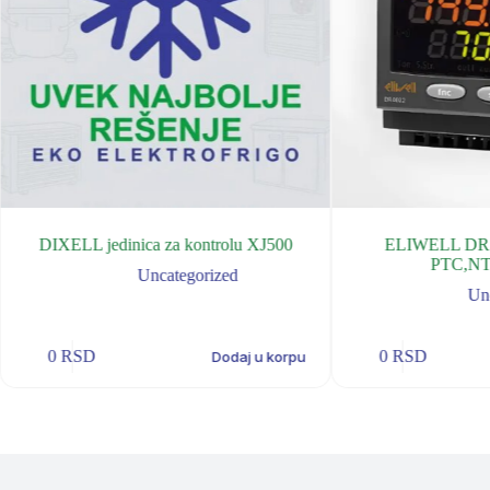
DIXELL jedinica za kontrolu XJ500
ELIWELL DR 
PTC,NT
Uncategorized
Un
0
RSD
0
RSD
Dodaj u korpu