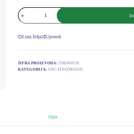
TERMOMETAR
DIGITALNI
Do
-50°C+110°C
BELI
količina
Lista želja
Uporedi
ŠIFRA PROIZVODA:
THE000UN
KATEGORIJA:
UNCATEGORIZED
Opis