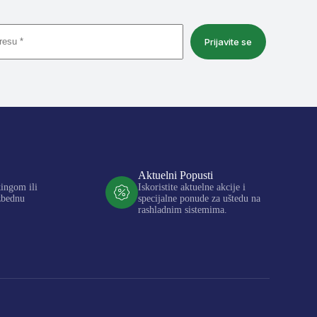
Prijavite se
Aktuelni Popusti
kingom ili
Iskoristite aktuelne akcije i
zbednu
specijalne ponude za uštedu na
rashladnim sistemima.