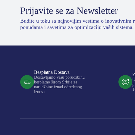
Prijavite se za Newsletter
Budite u toku sa najnovijim vestima o inovativnim 
ponudama i savetima za optimizaciju vaših sistema.
Besplatna Dostava
Z
Dostavljamo vašu porudžbinu
U
besplatno širom Srbije za
p
narudžbine iznad određenog
1
iznosa.