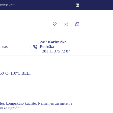
transakciji
Korpa
za
kupovinu
24/7 Korisnička
e nas
Podrška
+381 11 375 72 87
0°C+110°C BELI
lej, kompaktno kućište. Namenjen za merenje
an za ugradnju.