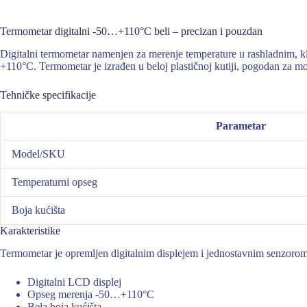
Termometar digitalni -50…+110°C beli – precizan i pouzdan
Digitalni termometar namenjen za merenje temperature u rashladnim, k
+110°C. Termometar je izrađen u beloj plastičnoj kutiji, pogodan za mont
Tehničke specifikacije
Parametar
Model/SKU
Temperaturni opseg
Boja kućišta
Karakteristike
Termometar je opremljen digitalnim displejem i jednostavnim senzoro
Digitalni LCD displej
Opseg merenja -50…+110°C
Bela boja kućišta