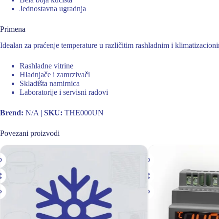
Jednostavna ugradnja
Primena
Idealan za praćenje temperature u različitim rashladnim i klimatizacion
Rashladne vitrine
Hladnjače i zamrzivači
Skladišta namirnica
Laboratorije i servisni radovi
Brend:
N/A |
SKU:
THE000UN
Povezani proizvodi