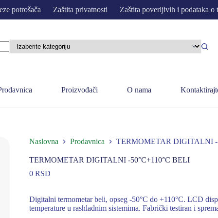
eze potrošača
Zaštita privatnosti
Zaštita poverljivih i podataka o 
Prodavnica
Proizvođači
O nama
Kontaktirajt
Naslovna
Prodavnica
TERMOMETAR DIGITALNI -5
TERMOMETAR DIGITALNI -50°C+110°C BELI
0
RSD
Digitalni termometar beli, opseg -50°C do +110°C. LCD disp
temperature u rashladnim sistemima. Fabrički testiran i sprem