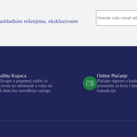
rashladnim rešenjima, ekskluzivnim
aštita Kupaca
Online Plaćanje
živajte u potpunoj zaštiti sa
Plaćajte sigurno e-ban
ravom na odustanak u roku od
pouzećem za brzu i be
4 dana bez navođenja razloga.
transakciju.