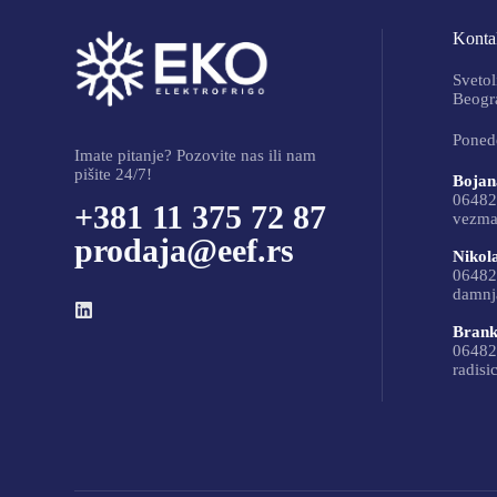
Kontak
Svetol
Beogra
Ponede
Imate pitanje? Pozovite nas ili nam
pišite 24/7!
Bojan
06482
+381 11 375 72 87
vezma
prodaja@eef.rs
Nikol
06482
damnj
Brank
06482
radisi