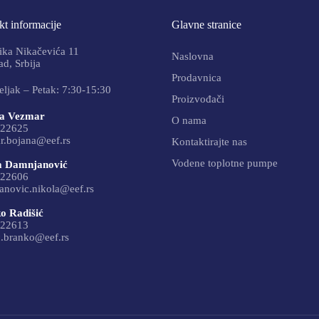
t informacije
Glavne stranice
ika Nikačevića 11
Naslovna
d, Srbija
Prodavnica
ljak – Petak: 7:30-15:30
Proizvođači
a Vezmar
O nama
22625
r.bojana@eef.rs
Kontaktirajte nas
Vodene toplotne pumpe
a Damnjanović
22606
anovic.nikola@eef.rs
o Radišić
22613
c.branko@eef.rs