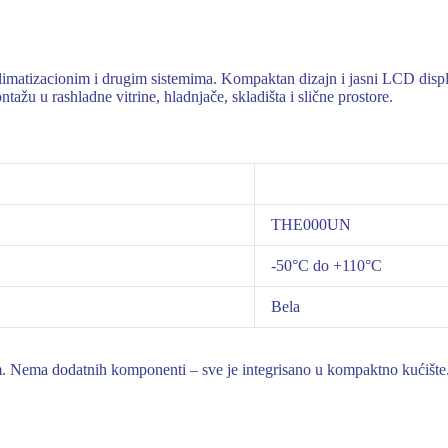
limatizacionim i drugim sistemima. Kompaktan dizajn i jasni LCD disp
ažu u rashladne vitrine, hladnjače, skladišta i slične prostore.
THE000UN
-50°C do +110°C
Bela
m. Nema dodatnih komponenti – sve je integrisano u kompaktno kućište