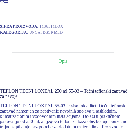
55-
03
količina
ŠIFRA PROIZVODA:
1186511LOX
KATEGORIJA:
UNCATEGORIZED
Opis
TEFLON TECNI LOXEAL 250 ml 55-03 – Tečni teflonski zaptivač
za navoje
TEFLON TECNI LOXEAL 55-03 je visokokvalitetni tečni teflonski
zaptivač namenjen za zaptivanje navojnih spojeva u rashladnim,
klimatizacionim i vodovodnim instalacijama. Dolazi u praktičnom
pakovanju od 250 ml, a njegova teflonska baza obezbeđuje pouzdano i
trajno zaptivanje bez potrebe za dodatnim materijalima. Proizvod je