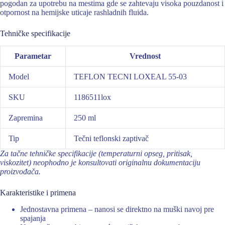
pogodan za upotrebu na mestima gde se zahtevaju visoka pouzdanost i
otpornost na hemijske uticaje rashladnih fluida.
Tehničke specifikacije
Parametar
Vrednost
Model
TEFLON TECNI LOXEAL 55-03
SKU
1186511lox
Zapremina
250 ml
Tip
Tečni teflonski zaptivač
Za tačne tehničke specifikacije (temperaturni opseg, pritisak,
viskozitet) neophodno je konsultovati originalnu dokumentaciju
proizvođača.
Karakteristike i primena
Jednostavna primena – nanosi se direktno na muški navoj pre
spajanja