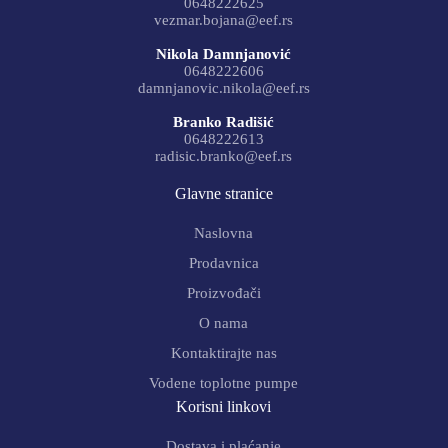
0648222625
vezmar.bojana@eef.rs
Nikola Damnjanović
0648222606
damnjanovic.nikola@eef.rs
Branko Radišić
0648222613
radisic.branko@eef.rs
Glavne stranice
Naslovna
Prodavnica
Proizvođači
O nama
Kontaktirajte nas
Vodene toplotne pumpe
Korisni linkovi
Dostava i plaćanje