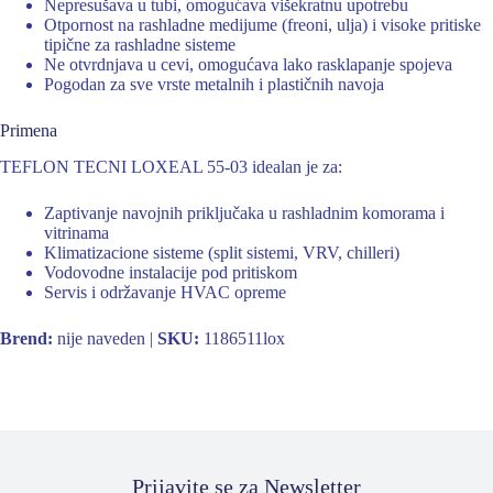
Nepresušava u tubi, omogućava višekratnu upotrebu
Otpornost na rashladne medijume (freoni, ulja) i visoke pritiske
tipične za rashladne sisteme
Ne otvrdnjava u cevi, omogućava lako rasklapanje spojeva
Pogodan za sve vrste metalnih i plastičnih navoja
Primena
TEFLON TECNI LOXEAL 55-03 idealan je za:
Zaptivanje navojnih priključaka u rashladnim komorama i
vitrinama
Klimatizacione sisteme (split sistemi, VRV, chilleri)
Vodovodne instalacije pod pritiskom
Servis i održavanje HVAC opreme
Brend:
nije naveden |
SKU:
1186511lox
Prijavite se za Newsletter