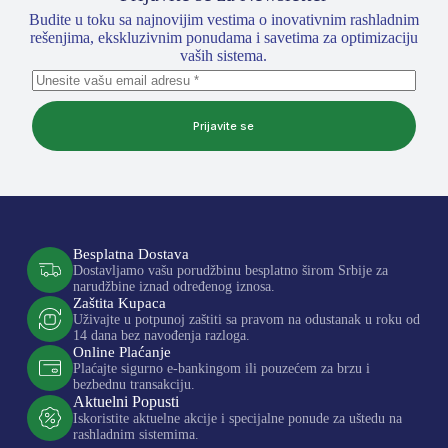
Budite u toku sa najnovijim vestima o inovativnim rashladnim
rešenjima, ekskluzivnim ponudama i savetima za optimizaciju
vaših sistema.
Prijavite se
Besplatna Dostava
Dostavljamo vašu porudžbinu besplatno širom Srbije za
narudžbine iznad određenog iznosa.
Zaštita Kupaca
Uživajte u potpunoj zaštiti sa pravom na odustanak u roku od
14 dana bez navođenja razloga.
Online Plaćanje
Plaćajte sigurno e-bankingom ili pouzećem za brzu i
bezbednu transakciju.
Aktuelni Popusti
Iskoristite aktuelne akcije i specijalne ponude za uštedu na
rashladnim sistemima.