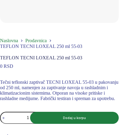
Naslovna
Prodavnica
TEFLON TECNI LOXEAL 250 ml 55-03
TEFLON TECNI LOXEAL 250 ml 55-03
0
RSD
Tečni teflonski zaptivač TECNI LOXEAL 55-03 u pakovanju
od 250 ml, namenjen za zaptivanje navoja u rashladnim i
klimatizacionim sistemima. Otporan na visoke pritiske i
rashladne medijume. Fabrički testiran i spreman za upotrebu.
TEFLON
Dodaj u korpu
TECNI
LOXEAL
250
ml