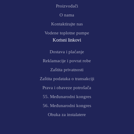
Proizvođači
O nama
Kontaktirajte nas
Vodene toplotne pumpe
Korisni linkovi
Dostava i plaćanje
Reklamacije i povrat robe
Zaštita privatnosti
Zaštita podataka o transakciji
Prava i obaveze potrošača
55. Međunarodni kongres
56. Međunarodni kongres
Obuka za instalatere