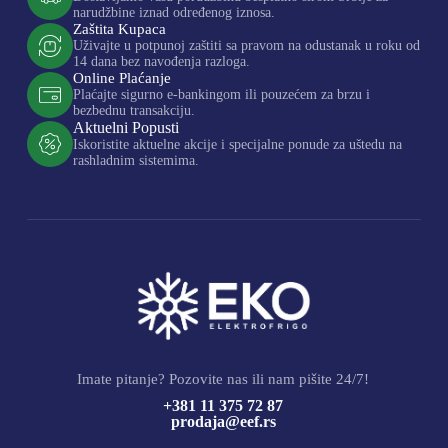
narudžbine iznad određenog iznosa.
Zaštita Kupaca
Uživajte u potpunoj zaštiti sa pravom na odustanak u roku od
14 dana bez navođenja razloga.
Online Plaćanje
Plaćajte sigurno e-bankingom ili pouzećem za brzu i
bezbednu transakciju.
Aktuelni Popusti
Iskoristite aktuelne akcije i specijalne ponude za uštedu na
rashladnim sistemima.
Imate pitanje? Pozovite nas ili nam pišite 24/7!
+381 11 375 72 87
prodaja@eef.rs