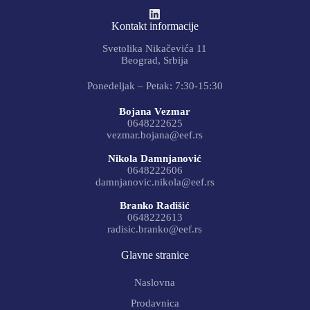
Kontakt informacije
Svetolika Nikačevića 11
Beograd, Srbija
Ponedeljak – Petak: 7:30-15:30
Bojana Vezmar
0648222625
vezmar.bojana@eef.rs
Nikola Damnjanović
0648222606
damnjanovic.nikola@eef.rs
Branko Radišić
0648222613
radisic.branko@eef.rs
Glavne stranice
Naslovna
Prodavnica