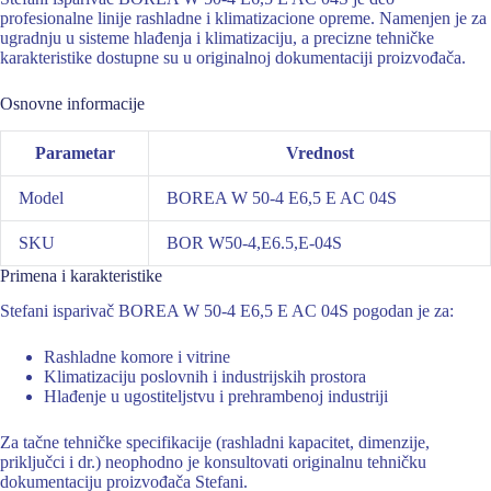
profesionalne linije rashladne i klimatizacione opreme. Namenjen je za
ugradnju u sisteme hlađenja i klimatizaciju, a precizne tehničke
karakteristike dostupne su u originalnoj dokumentaciji proizvođača.
Osnovne informacije
Parametar
Vrednost
Model
BOREA W 50-4 E6,5 E AC 04S
SKU
BOR W50-4,E6.5,E-04S
Primena i karakteristike
Stefani isparivač BOREA W 50-4 E6,5 E AC 04S pogodan je za:
Rashladne komore i vitrine
Klimatizaciju poslovnih i industrijskih prostora
Hlađenje u ugostiteljstvu i prehrambenoj industriji
Za tačne tehničke specifikacije (rashladni kapacitet, dimenzije,
priključci i dr.) neophodno je konsultovati originalnu tehničku
dokumentaciju proizvođača Stefani.