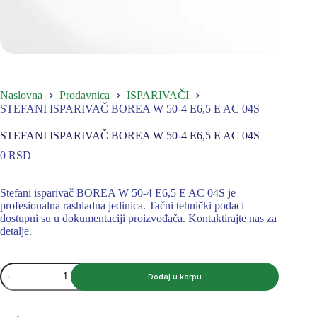
Naslovna
Prodavnica
ISPARIVAČI
STEFANI ISPARIVAČ BOREA W 50-4 E6,5 E AC 04S
STEFANI ISPARIVAČ BOREA W 50-4 E6,5 E AC 04S
0
RSD
Stefani isparivač BOREA W 50-4 E6,5 E AC 04S je
profesionalna rashladna jedinica. Tačni tehnički podaci
dostupni su u dokumentaciji proizvođača. Kontaktirajte nas za
detalje.
STEFANI
Dodaj u korpu
ISPARIVAČ
BOREA
W
50-