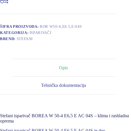
4
E6,5
E
AC
04S
ŠIFRA PROIZVODA:
BOR W50-4,E6.5,E-04S
količina
KATEGORIJA:
ISPARIVAČI
BREND:
STEFANI
Opis
Tehnička dokumentacija
Stefani isparivač BOREA W 50-4 E6,5 E AC 04S – klima i rashladna
oprema
Stefani isparivač BOREA W 50-4 E6,5 E AC 04S je deo