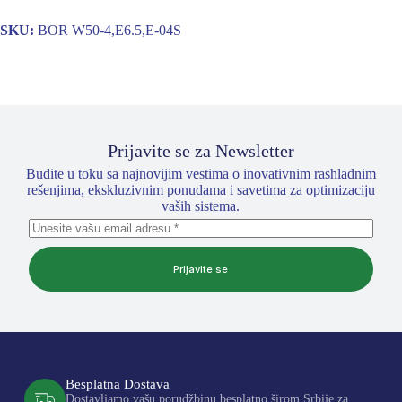
SKU:
BOR W50-4,E6.5,E-04S
Prijavite se za Newsletter
Budite u toku sa najnovijim vestima o inovativnim rashladnim
rešenjima, ekskluzivnim ponudama i savetima za optimizaciju
vaših sistema.
Prijavite se
Besplatna Dostava
Dostavljamo vašu porudžbinu besplatno širom Srbije za