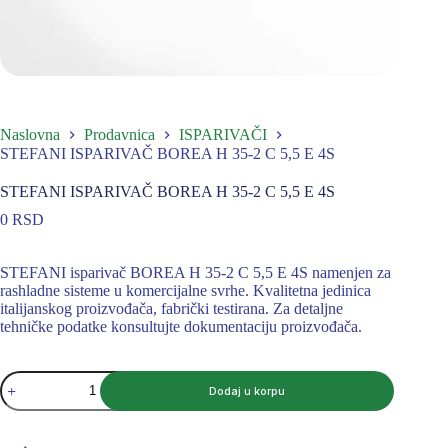
Naslovna
Prodavnica
ISPARIVAČI
STEFANI ISPARIVAČ BOREA H 35-2 C 5,5 E 4S
STEFANI ISPARIVAČ BOREA H 35-2 C 5,5 E 4S
0
RSD
STEFANI isparivač BOREA H 35-2 C 5,5 E 4S namenjen za
rashladne sisteme u komercijalne svrhe. Kvalitetna jedinica
italijanskog proizvođača, fabrički testirana. Za detaljne
tehničke podatke konsultujte dokumentaciju proizvođača.
STEFANI
Dodaj u korpu
ISPARIVAČ
BOREA
H
35-