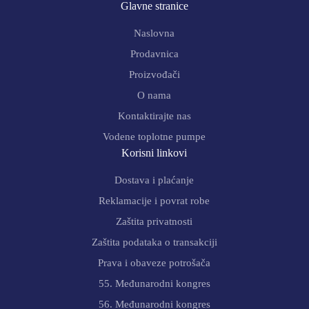
Glavne stranice
Naslovna
Prodavnica
Proizvođači
O nama
Kontaktirajte nas
Vodene toplotne pumpe
Korisni linkovi
Dostava i plaćanje
Reklamacije i povrat robe
Zaštita privatnosti
Zaštita podataka o transakciji
Prava i obaveze potrošača
55. Međunarodni kongres
56. Međunarodni kongres