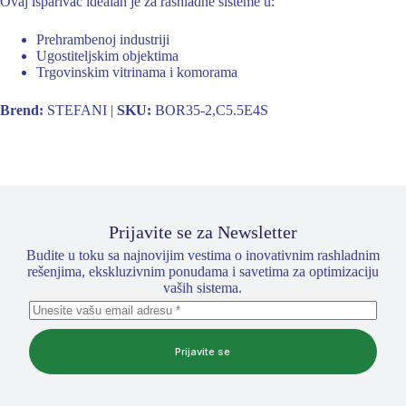
Ovaj isparivač idealan je za rashladne sisteme u:
Prehrambenoj industriji
Ugostiteljskim objektima
Trgovinskim vitrinama i komorama
Brend:
STEFANI |
SKU:
BOR35-2,C5.5E4S
Prijavite se za Newsletter
Budite u toku sa najnovijim vestima o inovativnim rashladnim
rešenjima, ekskluzivnim ponudama i savetima za optimizaciju
vaših sistema.
Prijavite se