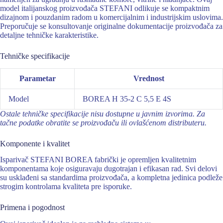
model italijanskog proizvođača STEFANI odlikuje se kompaktnim
dizajnom i pouzdanim radom u komercijalnim i industrijskim uslovima.
Preporučuje se konsultovanje originalne dokumentacije proizvođača za
detaljne tehničke karakteristike.
Tehničke specifikacije
Parametar
Vrednost
Model
BOREA H 35-2 C 5,5 E 4S
Ostale tehničke specifikacije nisu dostupne u javnim izvorima. Za
tačne podatke obratite se proizvođaču ili ovlašćenom distributeru.
Komponente i kvalitet
Isparivač STEFANI BOREA fabrički je opremljen kvalitetnim
komponentama koje osiguravaju dugotrajan i efikasan rad. Svi delovi
su usklađeni sa standardima proizvođača, a kompletna jedinica podleže
strogim kontrolama kvaliteta pre isporuke.
Primena i pogodnost