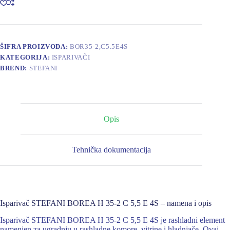
2
C
5,5
E
4S
ŠIFRA PROIZVODA:
BOR35-2,C5.5E4S
količina
KATEGORIJA:
ISPARIVAČI
BREND:
STEFANI
Opis
Tehnička dokumentacija
Isparivač STEFANI BOREA H 35-2 C 5,5 E 4S – namena i opis
Isparivač STEFANI BOREA H 35-2 C 5,5 E 4S je rashladni element
namenjen za ugradnju u rashladne komore, vitrine i hladnjače. Ovaj