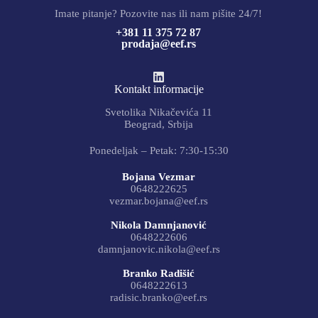
Imate pitanje? Pozovite nas ili nam pišite 24/7!
+381 11 375 72 87
prodaja@eef.rs
Kontakt informacije
Svetolika Nikačevića 11
Beograd, Srbija
Ponedeljak – Petak: 7:30-15:30
Bojana Vezmar
0648222625
vezmar.bojana@eef.rs
Nikola Damnjanović
0648222606
damnjanovic.nikola@eef.rs
Branko Radišić
0648222613
radisic.branko@eef.rs