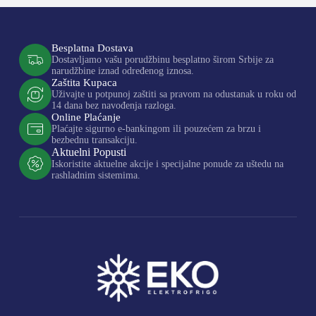
Besplatna Dostava
Dostavljamo vašu porudžbinu besplatno širom Srbije za
narudžbine iznad određenog iznosa.
Zaštita Kupaca
Uživajte u potpunoj zaštiti sa pravom na odustanak u roku od
14 dana bez navođenja razloga.
Online Plaćanje
Plaćajte sigurno e-bankingom ili pouzećem za brzu i
bezbednu transakciju.
Aktuelni Popusti
Iskoristite aktuelne akcije i specijalne ponude za uštedu na
rashladnim sistemima.