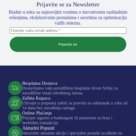
Prijavite se za Newsletter
Budite u toku sa najnovijim vestima o inovativnim rashladnim
rešenjima, ekskluzivnim ponudama i savetima za optimizaciju
vaših sistema.
Prijavite se
Besplatna Dostava
Dostavljamo vašu porudžbinu besplatno širom Srbije za
narudžbine iznad određenog iznosa.
Zaštita Kupaca
Uživajte u potpunoj zaštiti sa pravom na odustanak u roku od
14 dana bez navođenja razloga.
Online Plaćanje
Plaćajte sigurno e-bankingom ili pouzećem za brzu i
bezbednu transakciju.
Aktuelni Popusti
Iskoristite aktuelne akcije i specijalne ponude za uštedu na