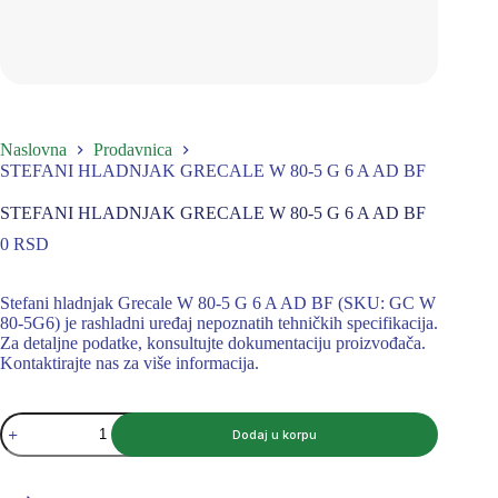
Naslovna
Prodavnica
STEFANI HLADNJAK GRECALE W 80-5 G 6 A AD BF
STEFANI HLADNJAK GRECALE W 80-5 G 6 A AD BF
0
RSD
Stefani hladnjak Grecale W 80-5 G 6 A AD BF (SKU: GC W
80-5G6) je rashladni uređaj nepoznatih tehničkih specifikacija.
Za detaljne podatke, konsultujte dokumentaciju proizvođača.
Kontaktirajte nas za više informacija.
STEFANI
Dodaj u korpu
HLADNJAK
GRECALE
W
80-