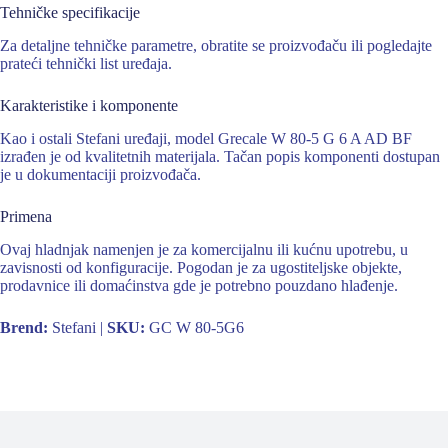
Tehničke specifikacije
Za detaljne tehničke parametre, obratite se proizvođaču ili pogledajte
prateći tehnički list uređaja.
Karakteristike i komponente
Kao i ostali Stefani uređaji, model Grecale W 80-5 G 6 A AD BF
izrađen je od kvalitetnih materijala. Tačan popis komponenti dostupan
je u dokumentaciji proizvođača.
Primena
Ovaj hladnjak namenjen je za komercijalnu ili kućnu upotrebu, u
zavisnosti od konfiguracije. Pogodan je za ugostiteljske objekte,
prodavnice ili domaćinstva gde je potrebno pouzdano hlađenje.
Brend:
Stefani |
SKU:
GC W 80-5G6