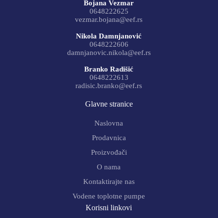
Bojana Vezmar
0648222625
vezmar.bojana@eef.rs
Nikola Damnjanović
0648222606
damnjanovic.nikola@eef.rs
Branko Radišić
0648222613
radisic.branko@eef.rs
Glavne stranice
Naslovna
Prodavnica
Proizvođači
O nama
Kontaktirajte nas
Vodene toplotne pumpe
Korisni linkovi