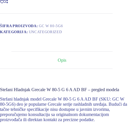
5
G
6
A
AD
ŠIFRA PROIZVODA:
GC W 80-5G6
BF
KATEGORIJA:
UNCATEGORIZED
količina
Opis
Stefani Hladnjak Grecale W 80-5 G 6 A AD BF – pregled modela
Stefani hladnjak model Grecale W 80-5 G 6 A AD BF (SKU: GC W
80-5G6) deo je popularne Grecale serije rashladnih uređaja. Budući da
tačne tehničke specifikacije nisu dostupne u javnim izvorima,
preporučujemo konsultaciju sa originalnom dokumentacijom
proizvođača ili direktan kontakt za precizne podatke.