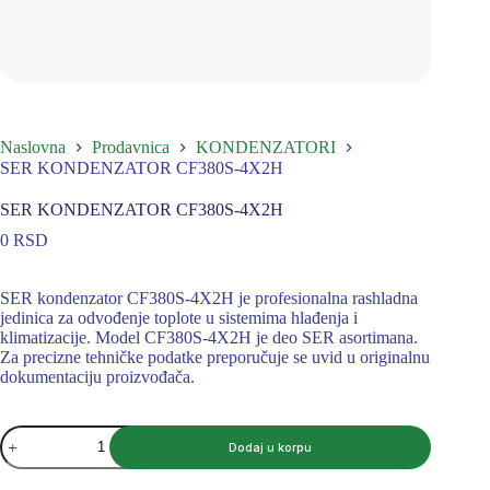
Naslovna
Prodavnica
KONDENZATORI
SER KONDENZATOR CF380S-4X2H
SER KONDENZATOR CF380S-4X2H
0
RSD
SER kondenzator CF380S-4X2H je profesionalna rashladna
jedinica za odvođenje toplote u sistemima hlađenja i
klimatizacije. Model CF380S-4X2H je deo SER asortimana.
Za precizne tehničke podatke preporučuje se uvid u originalnu
dokumentaciju proizvođača.
SER
Dodaj u korpu
KONDENZATOR
CF380S-
4X2H