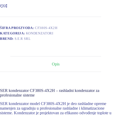
količina
ŠIFRA PROIZVODA:
CF380S-4X2H
KATEGORIJA:
KONDENZATORI
BREND:
S.E.R SRL
Opis
SER kondenzator CF380S-4X2H – rashladni kondenzator za
profesionalne sisteme
SER kondenzator model CF380S-4X2H je deo rashladne opreme
namenjen za ugradnju u profesionalne rashladne i klimatizacione
sisteme. Kondenzator je projektovan za efikasno odvođenje toplote u