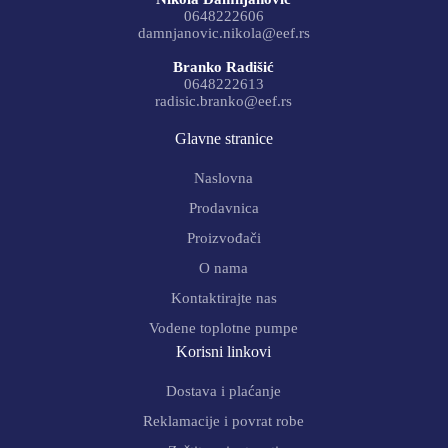
0648222606
damnjanovic.nikola@eef.rs
Branko Radišić
0648222613
radisic.branko@eef.rs
Glavne stranice
Naslovna
Prodavnica
Proizvođači
O nama
Kontaktirajte nas
Vodene toplotne pumpe
Korisni linkovi
Dostava i plaćanje
Reklamacije i povrat robe