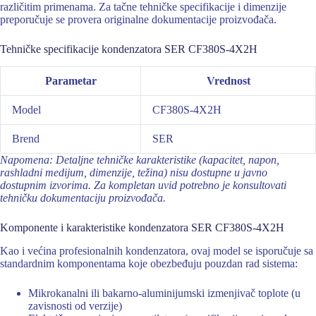
različitim primenama. Za tačne tehničke specifikacije i dimenzije
preporučuje se provera originalne dokumentacije proizvođača.
Tehničke specifikacije kondenzatora SER CF380S-4X2H
Parametar
Vrednost
Model
CF380S-4X2H
Brend
SER
Napomena: Detaljne tehničke karakteristike (kapacitet, napon,
rashladni medijum, dimenzije, težina) nisu dostupne u javno
dostupnim izvorima. Za kompletan uvid potrebno je konsultovati
tehničku dokumentaciju proizvođača.
Komponente i karakteristike kondenzatora SER CF380S-4X2H
Kao i većina profesionalnih kondenzatora, ovaj model se isporučuje sa
standardnim komponentama koje obezbeđuju pouzdan rad sistema:
Mikrokanalni ili bakarno-aluminijumski izmenjivač toplote (u
zavisnosti od verzije)