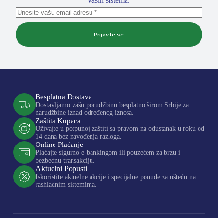
vaših sistema.
Prijavite se
Besplatna Dostava
Dostavljamo vašu porudžbinu besplatno širom Srbije za
narudžbine iznad određenog iznosa.
Zaštita Kupaca
Uživajte u potpunoj zaštiti sa pravom na odustanak u roku od
14 dana bez navođenja razloga.
Online Plaćanje
Plaćajte sigurno e-bankingom ili pouzećem za brzu i
bezbednu transakciju.
Aktuelni Popusti
Iskoristite aktuelne akcije i specijalne ponude za uštedu na
rashladnim sistemima.