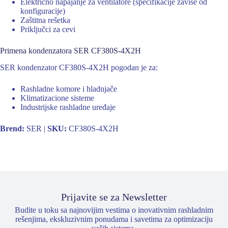
Električno napajanje za ventilatore (specifikacije zavise od
konfiguracije)
Zaštitna rešetka
Priključci za cevi
Primena kondenzatora SER CF380S-4X2H
SER kondenzator CF380S-4X2H pogodan je za:
Rashladne komore i hladnjače
Klimatizacione sisteme
Industrijske rashladne uređaje
Brend:
SER |
SKU:
CF380S-4X2H
Prijavite se za Newsletter
Budite u toku sa najnovijim vestima o inovativnim rashladnim
rešenjima, ekskluzivnim ponudama i savetima za optimizaciju