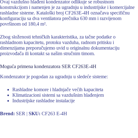
Ovaj vazdušno hlađeni kondenzator odlikuje se robustnom
konstrukcijom i namenjen je za ugradnju u industrijske i komercijalne
rashladne sisteme. Kataloški broj CF263E-4H označava specifičnu
konfiguraciju sa dva ventilatora prečnika 630 mm i razvijenom
površinom od 180,4 m².
Zbog složenosti tehničkih karakteristika, za tačne podatke o
rashladnom kapacitetu, protoku vazduha, radnom pritisku i
dimenzijama preporučujemo uvid u originalnu dokumentaciju
proizvođača ili kontakt sa našim stručnim timom.
Moguća primena kondenzatora SER CF263E-4H
Kondenzator je pogodan za ugradnju u sledeće sisteme:
Rashladne komore i hladnjače većih kapaciteta
Klimatizacioni sistemi sa vazdušnim hlađenjem
Industrijske rashladne instalacije
Brend:
SER |
SKU:
CF263 E-4H