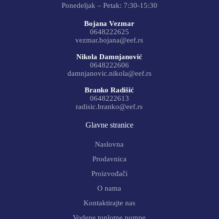
Ponedeljak – Petak: 7:30-15:30
Bojana Vezmar
0648222625
vezmar.bojana@eef.rs
Nikola Damnjanović
0648222606
damnjanovic.nikola@eef.rs
Branko Radišić
0648222613
radisic.branko@eef.rs
Glavne stranice
Naslovna
Prodavnica
Proizvođači
O nama
Kontaktirajte nas
Vodene toplotne pumpe