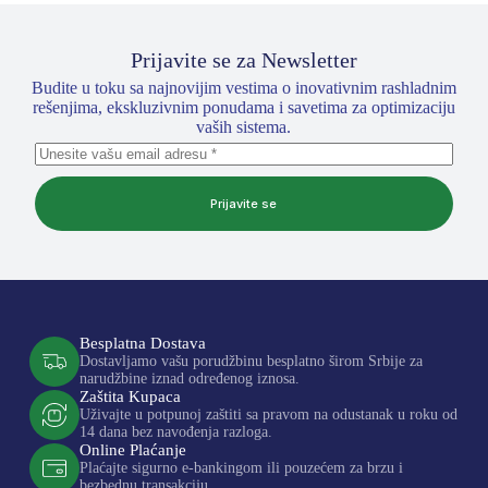
Prijavite se za Newsletter
Budite u toku sa najnovijim vestima o inovativnim rashladnim
rešenjima, ekskluzivnim ponudama i savetima za optimizaciju
vaših sistema.
Prijavite se
Besplatna Dostava
Dostavljamo vašu porudžbinu besplatno širom Srbije za
narudžbine iznad određenog iznosa.
Zaštita Kupaca
Uživajte u potpunoj zaštiti sa pravom na odustanak u roku od
14 dana bez navođenja razloga.
Online Plaćanje
Plaćajte sigurno e-bankingom ili pouzećem za brzu i
bezbednu transakciju.