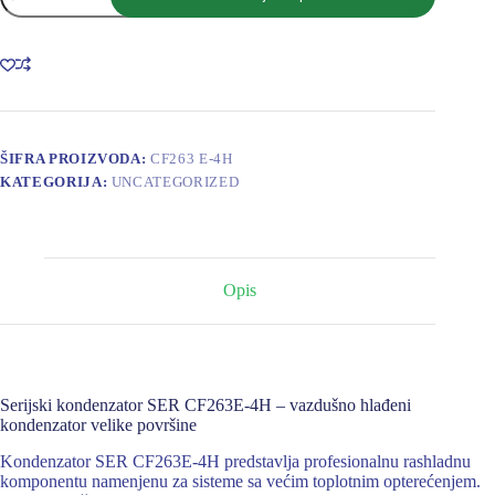
CF263E-
4H
101.5kW
DT15K,
2xFI630,
180,4m2
količina
ŠIFRA PROIZVODA:
CF263 E-4H
KATEGORIJA:
UNCATEGORIZED
Opis
Serijski kondenzator SER CF263E-4H – vazdušno hlađeni
kondenzator velike površine
Kondenzator SER CF263E-4H predstavlja profesionalnu rashladnu
komponentu namenjenu za sisteme sa većim toplotnim opterećenjem.