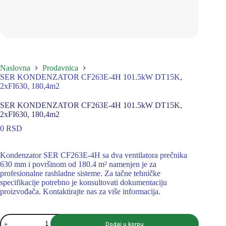
Naslovna
Prodavnica
SER KONDENZATOR CF263E-4H 101.5kW DT15K,
2xFI630, 180,4m2
SER KONDENZATOR CF263E-4H 101.5kW DT15K,
2xFI630, 180,4m2
0
RSD
Kondenzator SER CF263E-4H sa dva ventilatora prečnika
630 mm i površinom od 180.4 m² namenjen je za
profesionalne rashladne sisteme. Za tačne tehničke
specifikacije potrebno je konsultovati dokumentaciju
proizvođača. Kontaktirajte nas za više informacija.
SER
Dodaj u korpu
KONDENZATOR