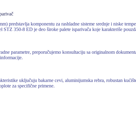
parivač
 predstavlja komponentu za rashladne sisteme srednje i niske tempe
 STZ 350-8 ED je deo široke palete isparivača koje karakteriše pouzda
je i radne parametre, preporučujemo konsultaciju sa originalnom dok
 informacije.
akteristike uključuju bakarne cevi, aluminijumska rebra, robustan kući
lote za specifične primene.