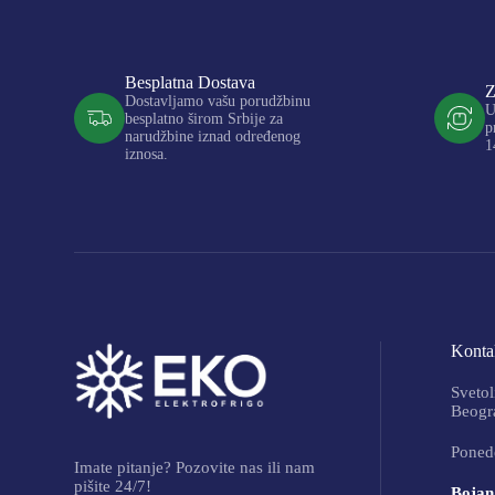
Besplatna Dostava
Z
Dostavljamo vašu porudžbinu
U
besplatno širom Srbije za
p
narudžbine iznad određenog
1
iznosa.
Kontak
Svetol
Beogra
Ponede
Imate pitanje? Pozovite nas ili nam
pišite 24/7!
Bojan