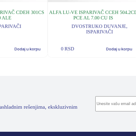
RIVAČ CDEH 301CS
ALFA LU-VE ISPARIVAČ CCEH 504.2CD
 ALE
PCE AL 7.00 CU IS
PARIVAČI
DVOSTRUKO DUVANJE
,
ISPARIVAČI
0
RSD
Dodaj u korpu
Dodaj u korpu
rashladnim rešenjima, ekskluzivnim