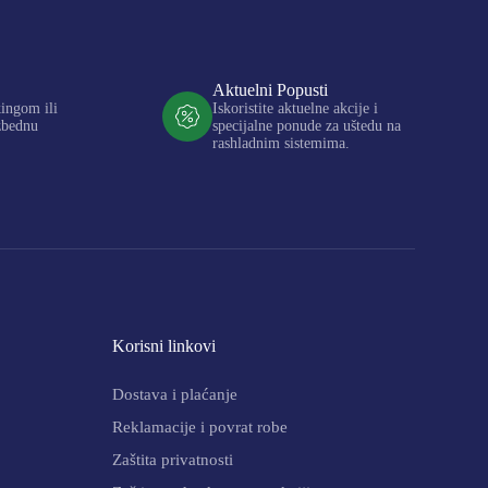
Aktuelni Popusti
kingom ili
Iskoristite aktuelne akcije i
zbednu
specijalne ponude za uštedu na
rashladnim sistemima.
Korisni linkovi
Dostava i plaćanje
Reklamacije i povrat robe
Zaštita privatnosti