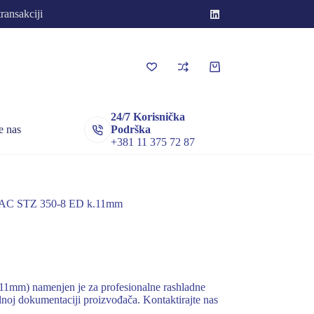
transakciji
Korpa
za
kupovinu
24/7 Korisnička
e nas
Podrška
+381 11 375 72 87
AC STZ 350-8 ED k.11mm
1mm) namenjen je za profesionalne rashladne
alnoj dokumentaciji proizvođača. Kontaktirajte nas