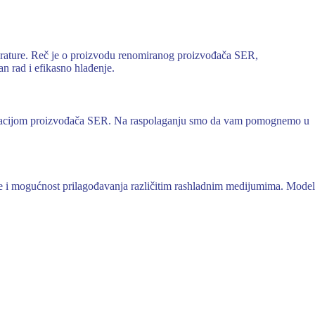
rature. Reč je o proizvodu renomiranog proizvođača SER,
n rad i efikasno hlađenje.
umentacijom proizvođača SER. Na raspolaganju smo da vam pomognemo u
šte i mogućnost prilagođavanja različitim rashladnim medijumima. Model