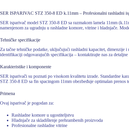
SER ISPARIVAC STZ 350-8 ED k.11mm – Profesionalni rashladni is
SER isparivač model STZ 350-8 ED sa razmakom lamela 11mm (k.11mm)
namenjenom za ugradnju u rashladne komore, vitrine i hladnjače. Model
Tehničke specifikacije
Za tačne tehničke podatke, uključujući rashladni kapacitet, dimenzi
identifikaciji odgovarajućih specifikacija – kontaktirajte nas za detaljne
Karakteristike i komponente
SER isparivači su poznati po visokom kvalitetu izrade. Standardne kar
STZ 350-8 ED sa fin spacingom 11mm obezbeđuje optimalan prenos top
Primena
Ovaj isparivač je pogodan za:
Rashladne komore u ugostiteljstvu
Hladnjače za skladištenje prehrambenih proizvoda
Profesionalne rashladne vitrine