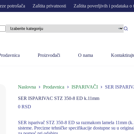
eze potrošača
Zaštita privatnosti
Zaštita poverljivih i podataka o 
Prodavnica
Proizvođači
O nama
Kontaktirajt
Naslovna
Prodavnica
ISPARIVAČI
SER ISPARIV
SER ISPARIVAC STZ 350-8 ED k.11mm
0
RSD
SER isparivač STZ 350-8 ED sa razmakom lamela 11mm (k.1
sisteme. Precizne tehničke specifikacije dostupne su u origin
za pomoć pri odabiru.