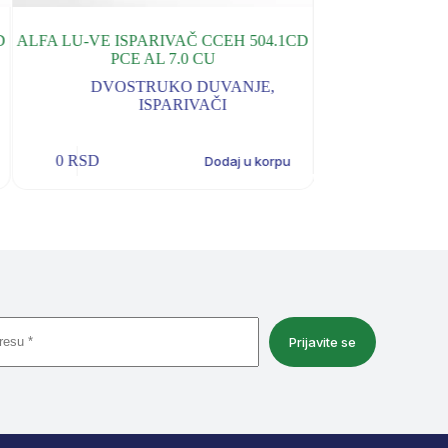
ALFA LU-VE ISPARIVAČ CCEH 504.1CD
ALFA LU-VE ISP
PCE AL 7.0 CU
4.
DVOSTRUKO DUVANJE
,
I
ISPARIVAČI
0
RSD
0
RSD
Dodaj u korpu
Prijavite se