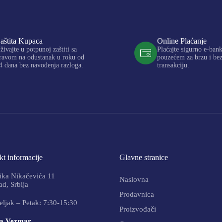
aštita Kupaca
Online Plaćanje
živajte u potpunoj zaštiti sa
Plaćajte sigurno e-ban
ravom na odustanak u roku od
pouzećem za brzu i be
4 dana bez navođenja razloga.
transakciju.
t informacije
Glavne stranice
ika Nikačevića 11
Naslovna
d, Srbija
Prodavnica
ljak – Petak: 7:30-15:30
Proizvođači
a Vezmar