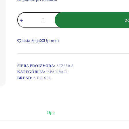
SER
ISPARIVAC
Do
STZ
350-
8
ED
Lista želja
Uporedi
k.11mm
količina
ŠIFRA PROIZVODA:
STZ350-8
KATEGORIJA:
ISPARIVAČI
BREND:
S.E.R SRL
Opis