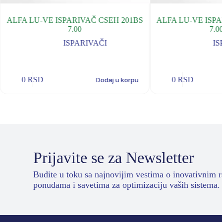
ALFA LU-VE ISPARIVAČ CSEH 201BS
ALFA LU-VE ISPA
7.00
7.00
ISPARIVAČI
IS
0
RSD
0
RSD
Dodaj u korpu
Prijavite se za Newsletter
Budite u toku sa najnovijim vestima o inovativnim 
ponudama i savetima za optimizaciju vaših sistema.