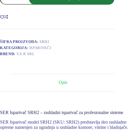
SRH2
2.6kW-
dt8,1600m3,domet
6.6m,
2x250
količina
ŠIFRA PROIZVODA:
SRH2
KATEGORIJA:
ISPARIVAČI
BREND:
S.E.R SRL
Opis
SER Isparivač SRH2 – rashladni isparivač za profesionalne sisteme
SER Isparivač model SRH2 (SKU: SRH2) predstavlja deo rashladne
opreme namenjen za ugradnju u rashladne komore, vitrine i hladnjače.