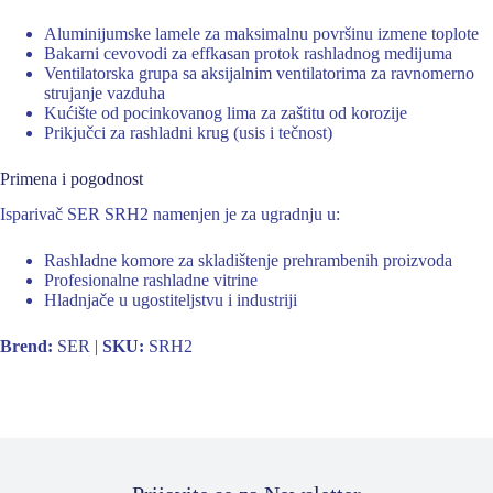
Aluminijumske lamele za maksimalnu površinu izmene toplote
Bakarni cevovodi za effkasan protok rashladnog medijuma
Ventilatorska grupa sa aksijalnim ventilatorima za ravnomerno
strujanje vazduha
Kućište od pocinkovanog lima za zaštitu od korozije
Prikjučci za rashladni krug (usis i tečnost)
Primena i pogodnost
Isparivač SER SRH2 namenjen je za ugradnju u:
Rashladne komore za skladištenje prehrambenih proizvoda
Profesionalne rashladne vitrine
Hladnjače u ugostiteljstvu i industriji
Brend:
SER |
SKU:
SRH2