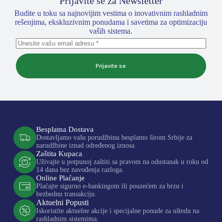
Prijavite se za Newsletter
Budite u toku sa najnovijim vestima o inovativnim rashladnim
rešenjima, ekskluzivnim ponudama i savetima za optimizaciju
vaših sistema.
Prijavite se
Besplatna Dostava
Dostavljamo vašu porudžbinu besplatno širom Srbije za
narudžbine iznad određenog iznosa.
Zaštita Kupaca
Uživajte u potpunoj zaštiti sa pravom na odustanak u roku od
14 dana bez navođenja razloga.
Online Plaćanje
Plaćajte sigurno e-bankingom ili pouzećem za brzu i
bezbednu transakciju.
Aktuelni Popusti
Iskoristite aktuelne akcije i specijalne ponude za uštedu na
rashladnim sistemima.