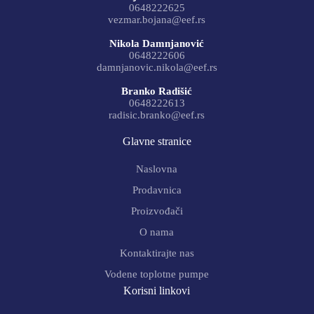
0648222625
vezmar.bojana@eef.rs
Nikola Damnjanović
0648222606
damnjanovic.nikola@eef.rs
Branko Radišić
0648222613
radisic.branko@eef.rs
Glavne stranice
Naslovna
Prodavnica
Proizvođači
O nama
Kontaktirajte nas
Vodene toplotne pumpe
Korisni linkovi