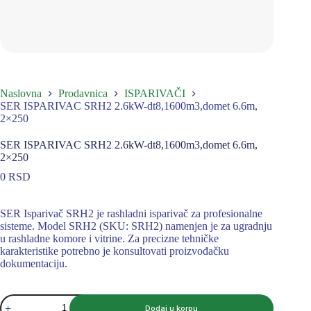
Naslovna
Prodavnica
ISPARIVAČI
SER ISPARIVAC SRH2 2.6kW-dt8,1600m3,domet 6.6m,
2×250
SER ISPARIVAC SRH2 2.6kW-dt8,1600m3,domet 6.6m,
2×250
0
RSD
SER Isparivač SRH2 je rashladni isparivač za profesionalne
sisteme. Model SRH2 (SKU: SRH2) namenjen je za ugradnju
u rashladne komore i vitrine. Za precizne tehničke
karakteristike potrebno je konsultovati proizvođačku
dokumentaciju.
SER
Dodaj u korpu
ISPARIVAC