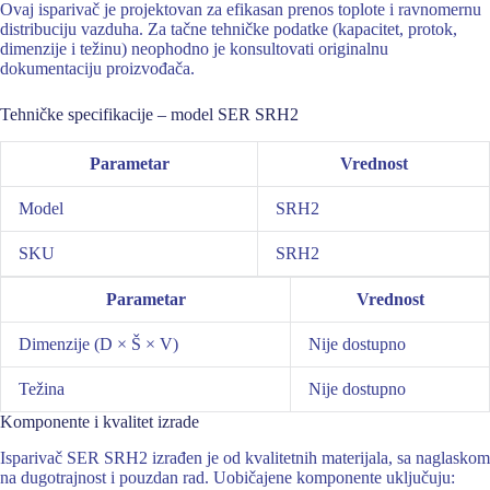
Ovaj isparivač je projektovan za efikasan prenos toplote i ravnomernu
distribuciju vazduha. Za tačne tehničke podatke (kapacitet, protok,
dimenzije i težinu) neophodno je konsultovati originalnu
dokumentaciju proizvođača.
Tehničke specifikacije – model SER SRH2
Parametar
Vrednost
Model
SRH2
SKU
SRH2
Parametar
Vrednost
Dimenzije (D × Š × V)
Nije dostupno
Težina
Nije dostupno
Komponente i kvalitet izrade
Isparivač SER SRH2 izrađen je od kvalitetnih materijala, sa naglaskom
na dugotrajnost i pouzdan rad. Uobičajene komponente uključuju: