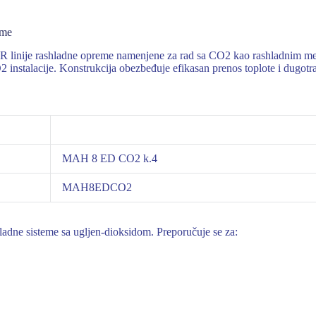
eme
e rashladne opreme namenjene za rad sa CO2 kao rashladnim mediju
 CO2 instalacije. Konstrukcija obezbeđuje efikasan prenos toplote i dugot
MAH 8 ED CO2 k.4
MAH8EDCO2
dne sisteme sa ugljen-dioksidom. Preporučuje se za: