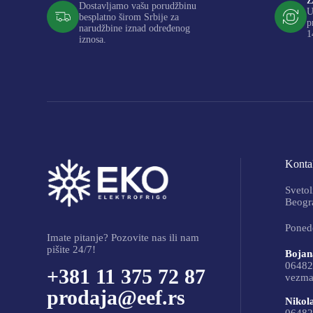
Dostavljamo vašu porudžbinu
U
besplatno širom Srbije za
p
narudžbine iznad određenog
1
iznosa.
Kontak
Svetol
Beogra
Ponede
Imate pitanje? Pozovite nas ili nam
pišite 24/7!
Bojan
06482
+381 11 375 72 87
vezma
prodaja@eef.rs
Nikol