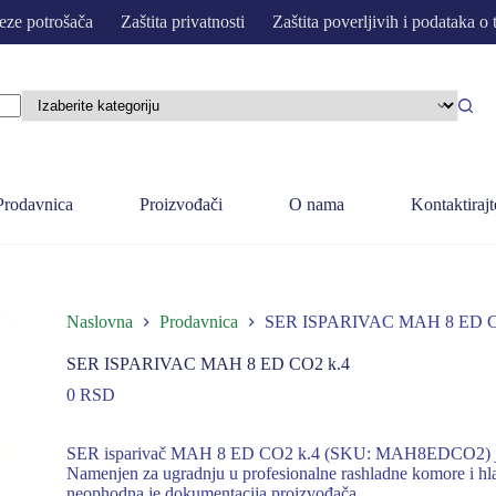
eze potrošača
Zaštita privatnosti
Zaštita poverljivih i podataka o 
Prodavnica
Proizvođači
O nama
Kontaktirajt
Naslovna
Prodavnica
SER ISPARIVAC MAH 8 ED C
SER ISPARIVAC MAH 8 ED CO2 k.4
0
RSD
SER isparivač MAH 8 ED CO2 k.4 (SKU: MAH8EDCO2) je ra
Namenjen za ugradnju u profesionalne rashladne komore i hlad
neophodna je dokumentacija proizvođača.