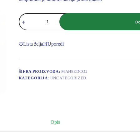
SER
ISPARIVAC
Do
MAH
8
ED
CO2
Lista želja
Uporedi
k.4
količina
ŠIFRA PROIZVODA:
MAH8EDCO2
KATEGORIJA:
UNCATEGORIZED
Opis