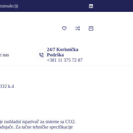
transakciji
Korpa
za
kupovinu
24/7 Korisnička
e nas
Podrška
+381 11 375 72 87
O2 k.4
shladni isparivač za sisteme sa CO2.
njače. Za tačne tehničke specifikacije