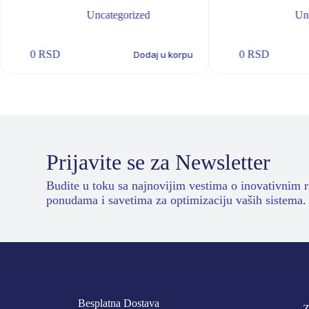
Uncategorized
Un
0
RSD
0
RSD
Dodaj u korpu
Prijavite se za Newsletter
Budite u toku sa najnovijim vestima o inovativnim 
ponudama i savetima za optimizaciju vaših sistema.
Besplatna Dostava
Z