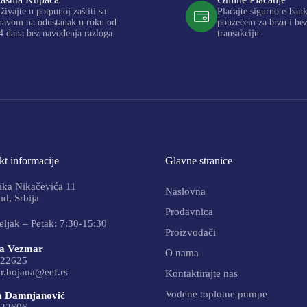
živajte u potpunoj zaštiti sa
Plaćajte sigurno e-ban
ravom na odustanak u roku od
pouzećem za brzu i be
4 dana bez navođenja razloga.
transakciju.
t informacije
Glavne stranice
ika Nikačevića 11
Naslovna
d, Srbija
Prodavnica
ljak – Petak: 7:30-15:30
Proizvođači
a Vezmar
O nama
22625
r.bojana@eef.rs
Kontaktirajte nas
Vodene toplotne pumpe
a Damnjanović