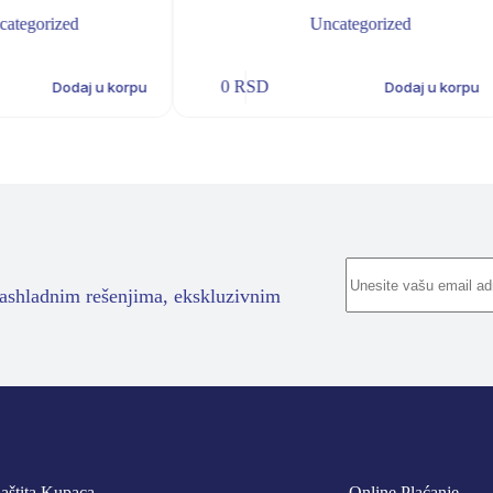
categorized
Uncategorized
0
RSD
Dodaj u korpu
Dodaj u korpu
rashladnim rešenjima, ekskluzivnim
aštita Kupaca
Online Plaćanje