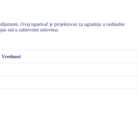
mom. Ovaj isparivač je projektovan za ugradnju u rashladne
rajan rad u zahtevnim uslovima.
Vrednost