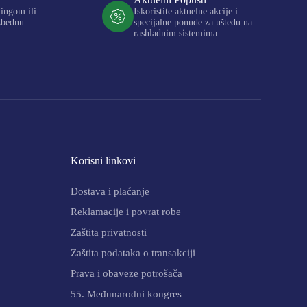
kingom ili
Iskoristite aktuelne akcije i
zbednu
specijalne ponude za uštedu na
rashladnim sistemima.
Korisni linkovi
Dostava i plaćanje
Reklamacije i povrat robe
Zaštita privatnosti
Zaštita podataka o transakciji
Prava i obaveze potrošača
55. Međunarodni kongres