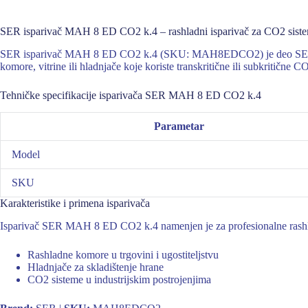
SER isparivač MAH 8 ED CO2 k.4 – rashladni isparivač za CO2 sist
SER isparivač MAH 8 ED CO2 k.4 (SKU: MAH8EDCO2) je deo SER linij
komore, vitrine ili hladnjače koje koriste transkritične ili subkritične
Tehničke specifikacije isparivača SER MAH 8 ED CO2 k.4
Parametar
Model
SKU
Karakteristike i primena isparivača
Isparivač SER MAH 8 ED CO2 k.4 namenjen je za profesionalne rashla
Rashladne komore u trgovini i ugostiteljstvu
Hladnjače za skladištenje hrane
CO2 sisteme u industrijskim postrojenjima