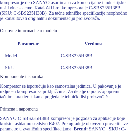
kompresor je deo SANYO asortimana za komercijalne i industrijske
rashladne sisteme. Kataloški broj kompresora je C-SBS235H38B
(SKU: C-SBS235H38B). Za tačne tehničke specifikacije neophodno
je konsultovati originalnu dokumentaciju proizvođača.
Osnovne informacije o modelu
Parametar
Vrednost
Model
C-SBS235H38B
SKU
C-SBS235H38B
Komponente i isporuka
Kompresor se isporučuje kao samostalna jedinica. U pakovanje je
uključen kompresor sa priključcima. Za detalje o pratećoj opremi i
tačnim karakteristikama pogledajte tehnički list proizvođača.
Primena i napomena
SANYO C-SBS235H38B kompresor je pogodan za aplikacije koje
koriste rashladno sredstvo R407. Pre ugradnje obavezno proveriti sve
parametre u zvaničnim specifikacijama.
Brend:
SANYO |
SKU:
C-