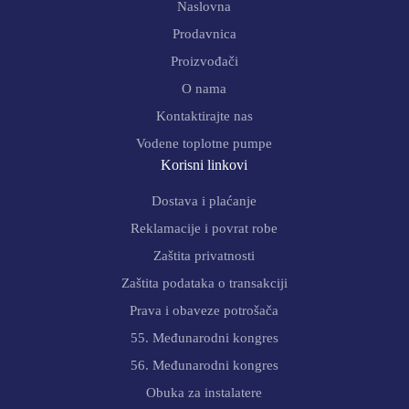
Naslovna
Prodavnica
Proizvođači
O nama
Kontaktirajte nas
Vodene toplotne pumpe
Korisni linkovi
Dostava i plaćanje
Reklamacije i povrat robe
Zaštita privatnosti
Zaštita podataka o transakciji
Prava i obaveze potrošača
55. Međunarodni kongres
56. Međunarodni kongres
Obuka za instalatere