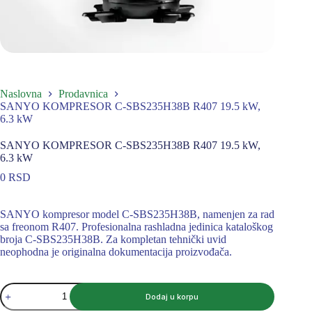
Naslovna
Prodavnica
SANYO KOMPRESOR C-SBS235H38B R407 19.5 kW,
6.3 kW
SANYO KOMPRESOR C-SBS235H38B R407 19.5 kW,
6.3 kW
0
RSD
SANYO kompresor model C-SBS235H38B, namenjen za rad
sa freonom R407. Profesionalna rashladna jedinica kataloškog
broja C-SBS235H38B. Za kompletan tehnički uvid
neophodna je originalna dokumentacija proizvođača.
SANYO
Dodaj u korpu
KOMPRESOR
C-