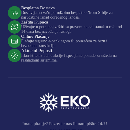
Besplatna Dostava
Dostavljamo vašu porudžbinu besplatno širom Srbije za
narudžbine iznad određenog iznosa.
Zaštita Kupaca
Uživajte u potpunoj zaštiti sa pravom na odustanak u roku od
14 dana bez navođenja razloga.
Online Plaćanje
Plaćajte sigurno e-bankingom ili pouzećem za brzu i
bezbednu transakciju.
Aktuelni Popusti
Iskoristite aktuelne akcije i specijalne ponude za uštedu na
rashladnim sistemima.
Imate pitanje? Pozovite nas ili nam pišite 24/7!