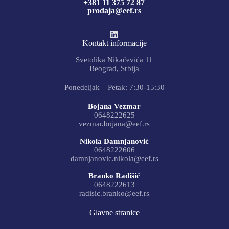
+381 11 375 72 87
prodaja@eef.rs
Kontakt informacije
Svetolika Nikačevića 11
Beograd, Srbija
Ponedeljak – Petak: 7:30-15:30
Bojana Vezmar
0648222625
vezmar.bojana@eef.rs
Nikola Damnjanović
0648222606
damnjanovic.nikola@eef.rs
Branko Radišić
0648222613
radisic.branko@eef.rs
Glavne stranice