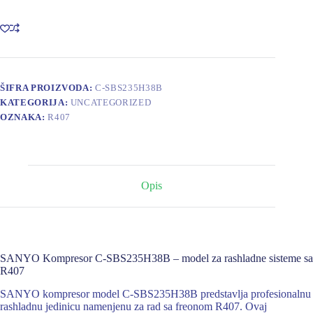
SBS235H38B
R407
19.5
kW,
6.3
kW
količina
ŠIFRA PROIZVODA:
C-SBS235H38B
KATEGORIJA:
UNCATEGORIZED
OZNAKA:
R407
Opis
SANYO Kompresor C-SBS235H38B – model za rashladne sisteme sa
R407
SANYO kompresor model C-SBS235H38B predstavlja profesionalnu
rashladnu jedinicu namenjenu za rad sa freonom R407. Ovaj