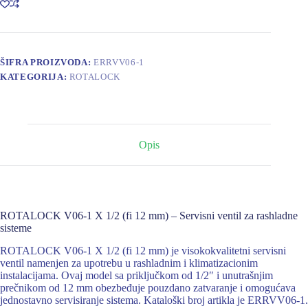
(fi
12
mm)
količina
ŠIFRA PROIZVODA:
ERRVV06-1
KATEGORIJA:
ROTALOCK
Opis
ROTALOCK V06-1 X 1/2 (fi 12 mm) – Servisni ventil za rashladne
sisteme
ROTALOCK V06-1 X 1/2 (fi 12 mm) je visokokvalitetni servisni
ventil namenjen za upotrebu u rashladnim i klimatizacionim
instalacijama. Ovaj model sa priključkom od 1/2″ i unutrašnjim
prečnikom od 12 mm obezbeđuje pouzdano zatvaranje i omogućava
jednostavno servisiranje sistema. Kataloški broj artikla je ERRVV06-1.