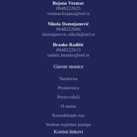
Bojana Vezmar
0648222625
vezmar.bojana@eef.rs
Nikola Damnjanović
0648222606
damnjanovic.nikola@eef.rs
Branko Radišić
0648222613
radisic.branko@eef.rs
Glavne stranice
Naslovna
Prodavnica
Proizvođači
O nama
Kontaktirajte nas
Vodene toplotne pumpe
Korisni linkovi