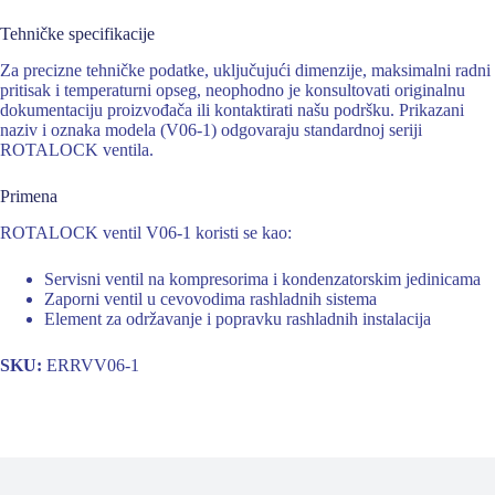
Tehničke specifikacije
Za precizne tehničke podatke, uključujući dimenzije, maksimalni radni
pritisak i temperaturni opseg, neophodno je konsultovati originalnu
dokumentaciju proizvođača ili kontaktirati našu podršku. Prikazani
naziv i oznaka modela (V06-1) odgovaraju standardnoj seriji
ROTALOCK ventila.
Primena
ROTALOCK ventil V06-1 koristi se kao:
Servisni ventil na kompresorima i kondenzatorskim jedinicama
Zaporni ventil u cevovodima rashladnih sistema
Element za održavanje i popravku rashladnih instalacija
SKU:
ERRVV06-1