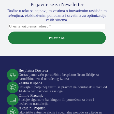
Prijavite se za Newsletter
Budite u toku sa najnovijim vestima o inovativnim rashladnim
rešenjima, ekskluzivnim ponudama i savetima za optimizaciju
vaših sistema.
Prijavite se
Besplatna Dostava
Dostavljamo vašu porudžbinu besplatno širom Srbije za
narudžbine iznad određenog iznosa.
Zaštita Kupaca
Uživajte u potpunoj zaštiti sa pravom na odustanak u roku od
14 dana bez navođenja razloga.
Online Plaćanje
Plaćajte sigurno e-bankingom ili pouzećem za brzu i
bezbednu transakciju.
Aktuelni Popusti
Iskoristite aktuelne akcije i specijalne ponude za uštedu na