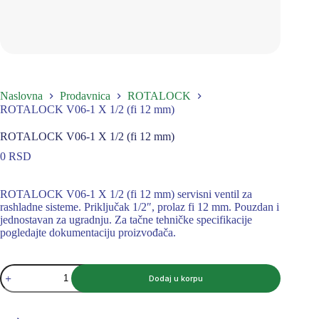
Naslovna
Prodavnica
ROTALOCK
ROTALOCK V06-1 X 1/2 (fi 12 mm)
ROTALOCK V06-1 X 1/2 (fi 12 mm)
0
RSD
ROTALOCK V06-1 X 1/2 (fi 12 mm) servisni ventil za
rashladne sisteme. Priključak 1/2″, prolaz fi 12 mm. Pouzdan i
jednostavan za ugradnju. Za tačne tehničke specifikacije
pogledajte dokumentaciju proizvođača.
ROTALOCK
Dodaj u korpu
V06-
1
X
1/2