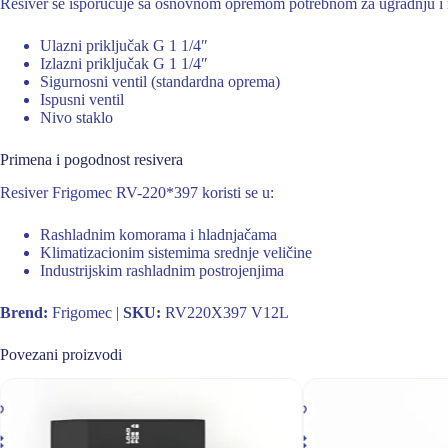
Resiver se isporučuje sa osnovnom opremom potrebnom za ugradnju i 
Ulazni priključak G 1 1/4″
Izlazni priključak G 1 1/4″
Sigurnosni ventil (standardna oprema)
Ispusni ventil
Nivo staklo
Primena i pogodnost resivera
Resiver Frigomec RV-220*397 koristi se u:
Rashladnim komorama i hladnjačama
Klimatizacionim sistemima srednje veličine
Industrijskim rashladnim postrojenjima
Brend:
Frigomec |
SKU:
RV220X397 V12L
Povezani proizvodi