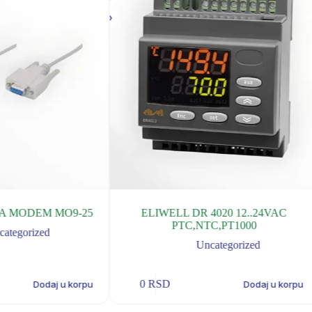
ZA MODEM MO9-25
ELIWELL DR 4020 12..24VAC
PTC,NTC,PT1000
categorized
Uncategorized
0
RSD
Dodaj u korpu
Dodaj u korpu