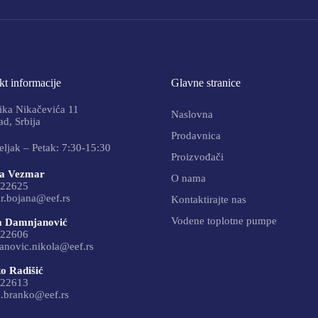
t informacije
Glavne stranice
ika Nikačevića 11
Naslovna
d, Srbija
Prodavnica
ljak – Petak: 7:30-15:30
Proizvođači
a Vezmar
O nama
22625
r.bojana@eef.rs
Kontaktirajte nas
Vodene toplotne pumpe
a Damnjanović
22606
anovic.nikola@eef.rs
o Radišić
22613
c.branko@eef.rs