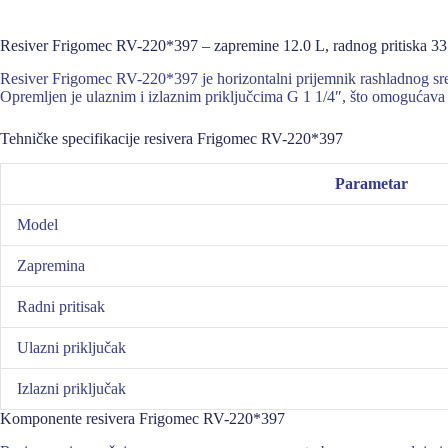
Resiver Frigomec RV-220*397 – zapremine 12.0 L, radnog pritiska 33
Resiver Frigomec RV-220*397 je horizontalni prijemnik rashladnog sred
Opremljen je ulaznim i izlaznim priključcima G 1 1/4″, što omogućava
Tehničke specifikacije resivera Frigomec RV-220*397
Parametar
Model
Zapremina
Radni pritisak
Ulazni priključak
Izlazni priključak
Komponente resivera Frigomec RV-220*397