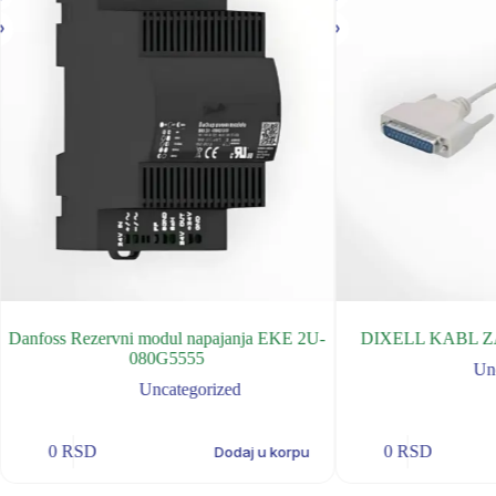
Danfoss Rezervni modul napajanja EKE 2U-
DIXELL KABL 
080G5555
Un
Uncategorized
0
RSD
0
RSD
Dodaj u korpu