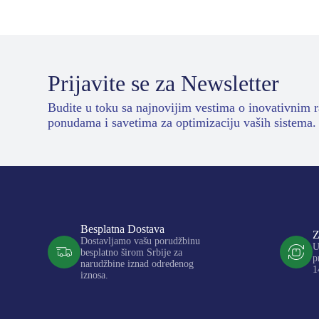
Prijavite se za Newsletter
Budite u toku sa najnovijim vestima o inovativnim 
ponudama i savetima za optimizaciju vaših sistema.
Besplatna Dostava
Z
Dostavljamo vašu porudžbinu
U
besplatno širom Srbije za
p
narudžbine iznad određenog
1
iznosa.