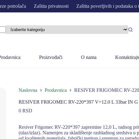
eze potrošača
Zaštita privatnosti
Zaštita poverljivih i podataka o 
Prodavnica
Proizvođači
O nama
Kontaktirajt
Naslovna
Prodavnica
RESIVER FRIGOMEC RV-220*3
RESIVER FRIGOMEC RV-220*397 V=12.0 L 33bar IN G 
0
RSD
Resiver Frigomec RV-220*397 zapremine 12,0 L, radnog priti
(ulaz/izlaz). Namenjen za skladištenje rashladnog sredstva u
od kvalitetnih materijala, fabrički testiran i spreman za ugradn