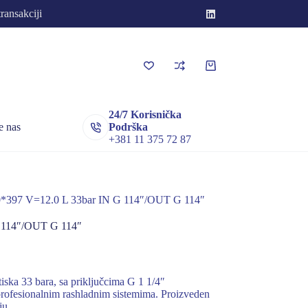
transakciji
Korpa
za
kupovinu
24/7 Korisnička
e nas
Podrška
+381 11 375 72 87
97 V=12.0 L 33bar IN G 114″/OUT G 114″
114″/OUT G 114″
ska 33 bara, sa priključcima G 1 1/4″
 profesionalnim rashladnim sistemima. Proizveden
ju.