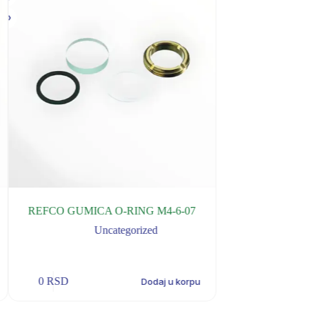
REFCO GUMICA O-RING M4-6-07
REFCO PROS
Uncategorized
U
0
RSD
0
RSD
Dodaj u korpu