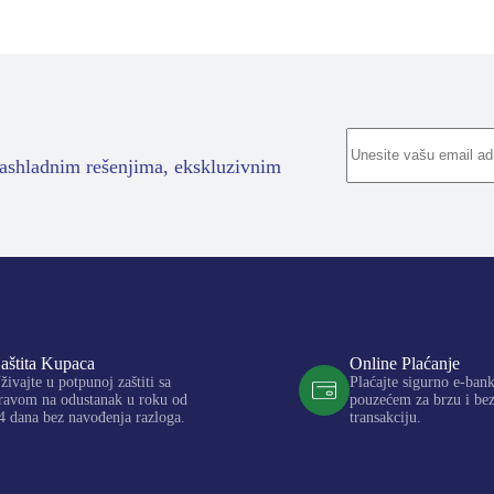
rashladnim rešenjima, ekskluzivnim
aštita Kupaca
Online Plaćanje
živajte u potpunoj zaštiti sa
Plaćajte sigurno e-ban
ravom na odustanak u roku od
pouzećem za brzu i be
4 dana bez navođenja razloga.
transakciju.