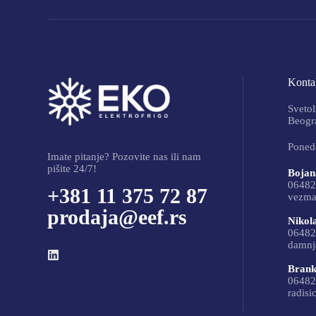
Kontak
Svetol
Beogra
Ponede
Imate pitanje? Pozovite nas ili nam
pišite 24/7!
Bojan
06482
+381 11 375 72 87
vezma
prodaja@eef.rs
Nikol
06482
damnj
Brank
06482
radisi