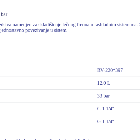
 bar
stva namenjen za skladištenje tečnog freona u rashladnim sistemima. Za
 jednostavno povezivanje u sistem.
RV-220*397
12,0 L
33 bar
G 1 1/4″
G 1 1/4″