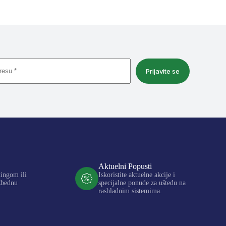
Prijavite se
Aktuelni Popusti
kingom ili
Iskoristite aktuelne akcije i
zbednu
specijalne ponude za uštedu na
rashladnim sistemima.