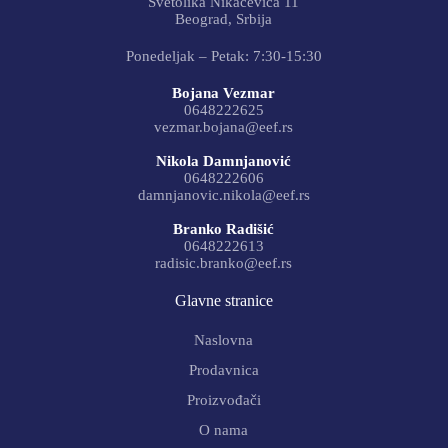
Svetolika Nikačevića 11
Beograd, Srbija
Ponedeljak – Petak: 7:30-15:30
Bojana Vezmar
0648222625
vezmar.bojana@eef.rs
Nikola Damnjanović
0648222606
damnjanovic.nikola@eef.rs
Branko Radišić
0648222613
radisic.branko@eef.rs
Glavne stranice
Naslovna
Prodavnica
Proizvođači
O nama