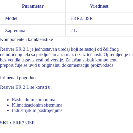
Parametar
Vrednost
Model
ERR233SR
Zapremina
2 L
Komponente i karakteristike
Resiver ER 2 L je jednostavan uređaj koji se sastoji od čeličnog
cilindričnog tela sa priključcima za ulaz i izlaz tečnosti. Opremljen je ili
bez ventila u zavisnosti od verzije. Za tačan spisak komponenti
preporučuje se uvid u originalnu dokumentaciju proizvođača.
Primena i pogodnost
Resiver ER 2 L se koristi u:
Rashladnim komorama
Klimatizacionim sistemima
Industrijskim postrojenjima
SKU:
ERR233SR