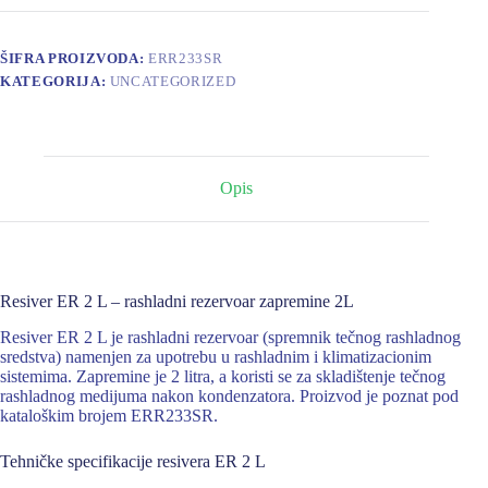
ŠIFRA PROIZVODA:
ERR233SR
KATEGORIJA:
UNCATEGORIZED
Opis
Resiver ER 2 L – rashladni rezervoar zapremine 2L
Resiver ER 2 L je rashladni rezervoar (spremnik tečnog rashladnog
sredstva) namenjen za upotrebu u rashladnim i klimatizacionim
sistemima. Zapremine je 2 litra, a koristi se za skladištenje tečnog
rashladnog medijuma nakon kondenzatora. Proizvod je poznat pod
kataloškim brojem ERR233SR.
Tehničke specifikacije resivera ER 2 L