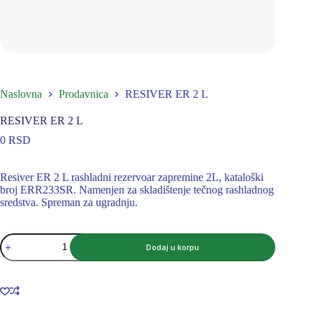
Naslovna
Prodavnica
RESIVER ER 2 L
RESIVER ER 2 L
0
RSD
Resiver ER 2 L rashladni rezervoar zapremine 2L, kataloški
broj ERR233SR. Namenjen za skladištenje tečnog rashladnog
sredstva. Spreman za ugradnju.
RESIVER
Dodaj u korpu
ER
2
L
količina