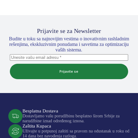
Prijavite se za Newsletter
Budite u toku sa najnovijim vestima o inovativnim rashladnim
rešenjima, ekskluzivnim ponudama i savetima za optimizaciju
vaših sistema.
Prijavite se
Besplatna Dostava
Dostavljamo vašu porudžbinu besplatno širom Srbije za
narudžbine iznad određenog iznosa.
Zaštita Kupaca
Uživajte u potpunoj zaštiti sa pravom na odustanak u roku od
14 dana bez navođenja razloga.