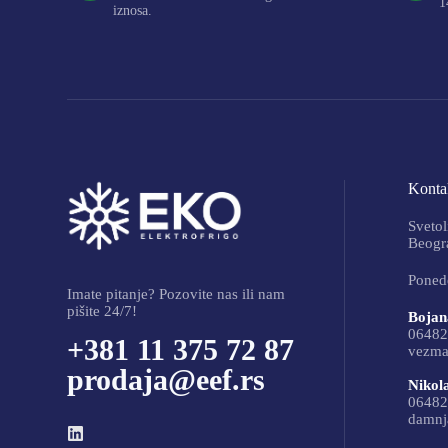
1
iznosa.
Kontak
Svetol
Beogra
Ponede
Imate pitanje? Pozovite nas ili nam
pišite 24/7!
Bojan
06482
+381 11 375 72 87
vezma
prodaja@eef.rs
Nikol
06482
damnj