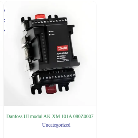
Danfoss UI modul AK XM 101A 080Z0007
DIXELL KONEKT
XC645C
Uncategorized
U