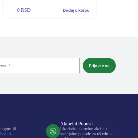
0
RSD
0
RSD
Dodaj u korpu
Prijavite se
Aktuelni Popusti
kingom ili
Iskoristite aktuelne akcije i
zbednu
specijalne ponude za uštedu na