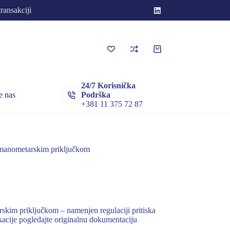
transakciji
Korpa
za
kupovinu
24/7 Korisnička
e nas
Podrška
+381 11 375 72 87
a manometarskim priključkom
skim priključkom – namenjen regulaciji pritiska
kacije pogledajte originalnu dokumentaciju