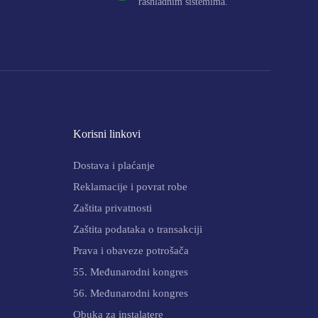
rashladnim sistemima.
Korisni linkovi
Dostava i plaćanje
Reklamacije i povrat robe
Zaštita privatnosti
Zaštita podataka o transakciji
Prava i obaveze potrošača
55. Međunarodni kongres
56. Međunarodni kongres
Obuka za instalatere