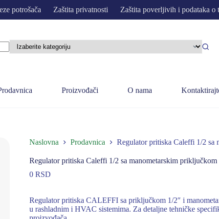
eze potrošača
Zaštita privatnosti
Zaštita poverljivih i podataka o 
Prodavnica
Proizvođači
O nama
Kontaktirajt
Naslovna
Prodavnica
Regulator pritiska Caleffi 1/2 s
Regulator pritiska Caleffi 1/2 sa manometarskim priključkom
0
RSD
Regulator pritiska CALEFFI sa priključkom 1/2″ i manometar
u rashladnim i HVAC sistemima. Za detaljne tehničke specifi
proizvođača.