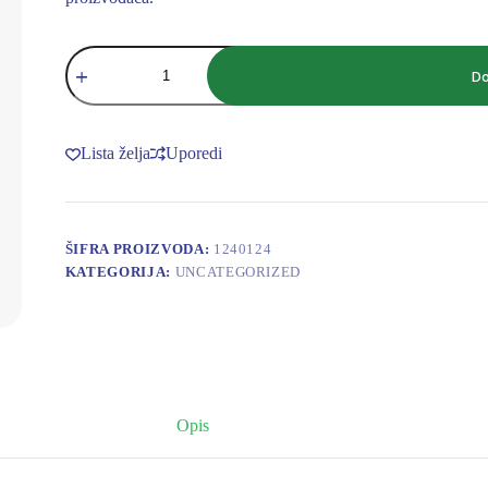
Regulator
pritiska
Do
Caleffi
1/2
sa
manometarskim
Lista želja
Uporedi
priključkom
količina
ŠIFRA PROIZVODA:
1240124
KATEGORIJA:
UNCATEGORIZED
Opis