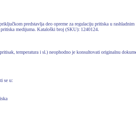
ključkom predstavlja deo opreme za regulaciju pritiska u rashladnim i
 i pritiska medijuma. Kataloški broj (SKU): 1240124.
ni pritisak, temperatura i sl.) neophodno je konsultovati originalnu d
i se u:
iska