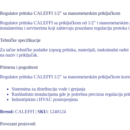
Regulator pritiska CALEFFI 1/2″ sa manometarskim priključkom
Regulator pritiska CALEFFI sa priključkom od 1/2″ i manometarskim pri
instalaterima i serviserima koji zahtevaju pouzdanu regulaciju protoka
Tehničke specifikacije
Za tačne tehničke podatke (opseg pritiska, materijali, maksimalni rad
na naziv i priključak.
Primena i pogodnost
Regulator pritiska CALEFFI 1/2″ sa manometarskim priključkom korist
Sistemima za distribuciju vode i grejanja
Rashladnim instalacijama gde je potrebna precizna regulacija prit
Industrijskim i HVAC postrojenjima
Brend:
CALEFFI |
SKU:
1240124
Povezani proizvodi