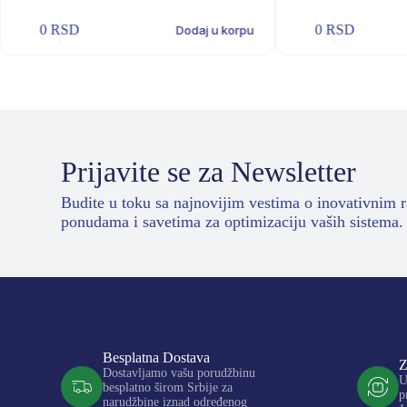
0
RSD
0
RSD
Dodaj u korpu
Prijavite se za Newsletter
Budite u toku sa najnovijim vestima o inovativnim 
ponudama i savetima za optimizaciju vaših sistema.
Besplatna Dostava
Z
Dostavljamo vašu porudžbinu
U
besplatno širom Srbije za
p
narudžbine iznad određenog