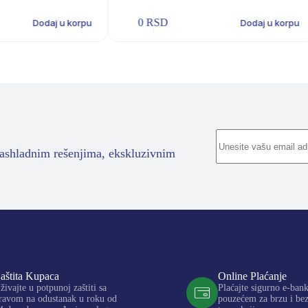
0
RSD
Dodaj u korpu
Dodaj u korpu
rashladnim rešenjima, ekskluzivnim
aštita Kupaca
Online Plaćanje
živajte u potpunoj zaštiti sa
Plaćajte sigurno e-ban
ravom na odustanak u roku od
pouzećem za brzu i be