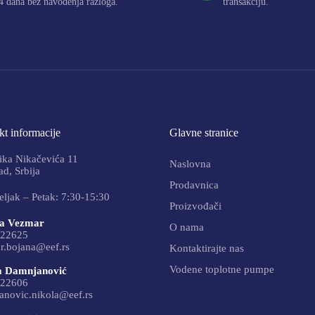
4 dana bez navođenja razloga.
transakciju.
t informacije
Glavne stranice
ika Nikačevića 11
Naslovna
d, Srbija
Prodavnica
ljak – Petak: 7:30-15:30
Proizvođači
a Vezmar
O nama
22625
r.bojana@eef.rs
Kontaktirajte nas
Vodene toplotne pumpe
a Damnjanović
22606
anovic.nikola@eef.rs