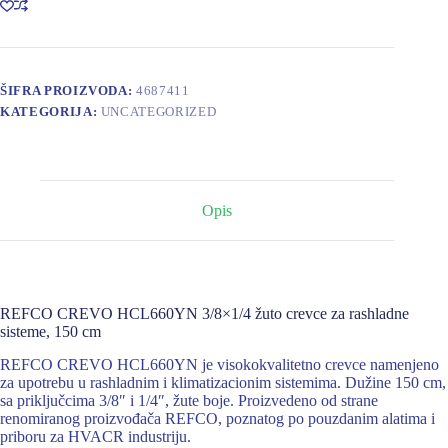
količina
ŠIFRA PROIZVODA:
4687411
KATEGORIJA:
UNCATEGORIZED
Opis
REFCO CREVO HCL660YN 3/8×1/4 žuto crevce za rashladne
sisteme, 150 cm
REFCO CREVO HCL660YN je visokokvalitetno crevce namenjeno
za upotrebu u rashladnim i klimatizacionim sistemima. Dužine 150 cm,
sa priključcima 3/8″ i 1/4″, žute boje. Proizvedeno od strane
renomiranog proizvođača REFCO, poznatog po pouzdanim alatima i
priboru za HVACR industriju.