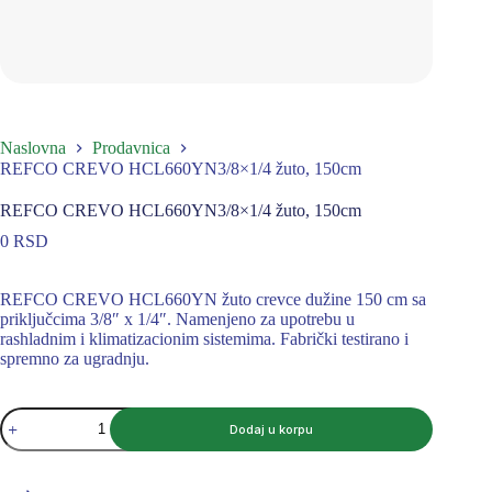
Naslovna
Prodavnica
REFCO CREVO HCL660YN3/8×1/4 žuto, 150cm
REFCO CREVO HCL660YN3/8×1/4 žuto, 150cm
0
RSD
REFCO CREVO HCL660YN žuto crevce dužine 150 cm sa
priključcima 3/8″ x 1/4″. Namenjeno za upotrebu u
rashladnim i klimatizacionim sistemima. Fabrički testirano i
spremno za ugradnju.
REFCO
Dodaj u korpu
CREVO
HCL660YN3/8x1/4
žuto,
150cm