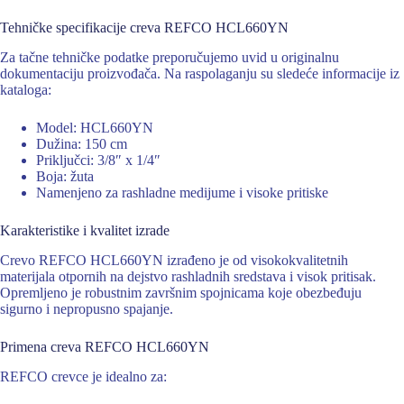
Tehničke specifikacije creva REFCO HCL660YN
Za tačne tehničke podatke preporučujemo uvid u originalnu
dokumentaciju proizvođača. Na raspolaganju su sledeće informacije iz
kataloga:
Model: HCL660YN
Dužina: 150 cm
Priključci: 3/8″ x 1/4″
Boja: žuta
Namenjeno za rashladne medijume i visoke pritiske
Karakteristike i kvalitet izrade
Crevo REFCO HCL660YN izrađeno je od visokokvalitetnih
materijala otpornih na dejstvo rashladnih sredstava i visok pritisak.
Opremljeno je robustnim završnim spojnicama koje obezbeđuju
sigurno i nepropusno spajanje.
Primena creva REFCO HCL660YN
REFCO crevce je idealno za: