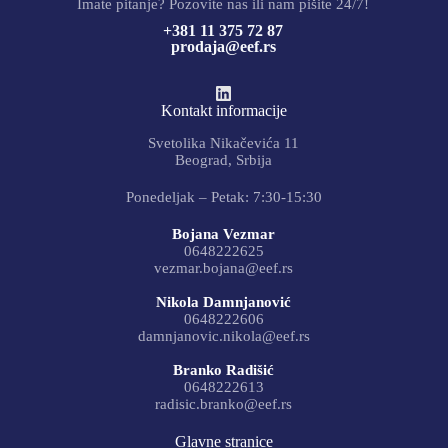
Imate pitanje? Pozovite nas ili nam pišite 24/7!
+381 11 375 72 87
prodaja@eef.rs
Kontakt informacije
Svetolika Nikačevića 11
Beograd, Srbija
Ponedeljak – Petak: 7:30-15:30
Bojana Vezmar
0648222625
vezmar.bojana@eef.rs
Nikola Damnjanović
0648222606
damnjanovic.nikola@eef.rs
Branko Radišić
0648222613
radisic.branko@eef.rs
Glavne stranice