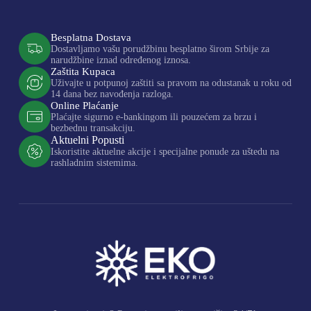
Besplatna Dostava
Dostavljamo vašu porudžbinu besplatno širom Srbije za
narudžbine iznad određenog iznosa.
Zaštita Kupaca
Uživajte u potpunoj zaštiti sa pravom na odustanak u roku od
14 dana bez navođenja razloga.
Online Plaćanje
Plaćajte sigurno e-bankingom ili pouzećem za brzu i
bezbednu transakciju.
Aktuelni Popusti
Iskoristite aktuelne akcije i specijalne ponude za uštedu na
rashladnim sistemima.