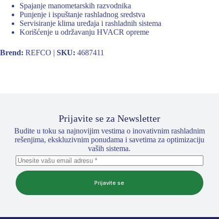
Spajanje manometarskih razvodnika
Punjenje i ispuštanje rashladnog sredstva
Servisiranje klima uređaja i rashladnih sistema
Korišćenje u održavanju HVACR opreme
Brend:
REFCO |
SKU:
4687411
Prijavite se za Newsletter
Budite u toku sa najnovijim vestima o inovativnim rashladnim
rešenjima, ekskluzivnim ponudama i savetima za optimizaciju
vaših sistema.
Prijavite se