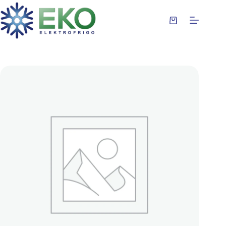
Preskoči
na
sadržaj
Korpa
za
kupovinu