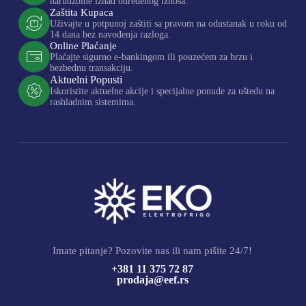
narudžbine iznad određenog iznosa.
Zaštita Kupaca
Uživajte u potpunoj zaštiti sa pravom na odustanak u roku od
14 dana bez navođenja razloga.
Online Plaćanje
Plaćajte sigurno e-bankingom ili pouzećem za brzu i
bezbednu transakciju.
Aktuelni Popusti
Iskoristite aktuelne akcije i specijalne ponude za uštedu na
rashladnim sistemima.
Imate pitanje? Pozovite nas ili nam pišite 24/7!
+381 11 375 72 87
prodaja@eef.rs