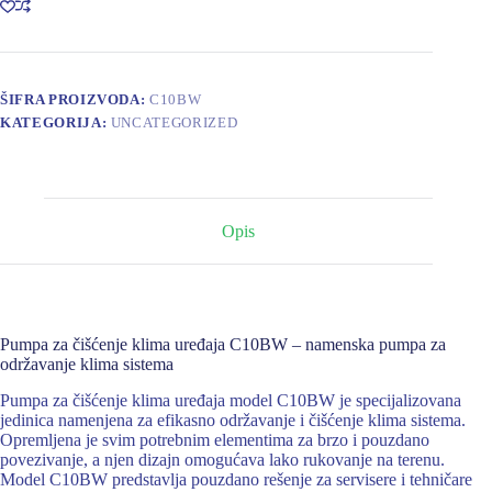
C10BW
količina
ŠIFRA PROIZVODA:
C10BW
KATEGORIJA:
UNCATEGORIZED
Opis
Pumpa za čišćenje klima uređaja C10BW – namenska pumpa za
održavanje klima sistema
Pumpa za čišćenje klima uređaja model C10BW je specijalizovana
jedinica namenjena za efikasno održavanje i čišćenje klima sistema.
Opremljena je svim potrebnim elementima za brzo i pouzdano
povezivanje, a njen dizajn omogućava lako rukovanje na terenu.
Model C10BW predstavlja pouzdano rešenje za servisere i tehničare