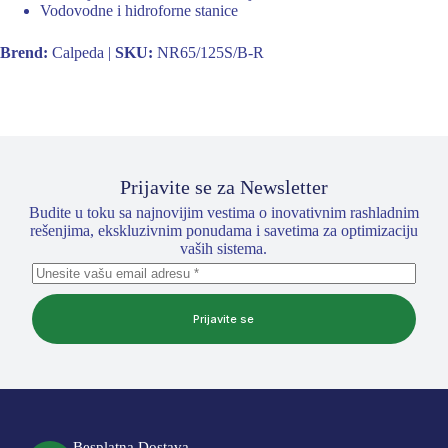
Vodovodne i hidroforne stanice
Brend:
Calpeda |
SKU:
NR65/125S/B-R
Prijavite se za Newsletter
Budite u toku sa najnovijim vestima o inovativnim rashladnim
rešenjima, ekskluzivnim ponudama i savetima za optimizaciju
vaših sistema.
Prijavite se
Besplatna Dostava