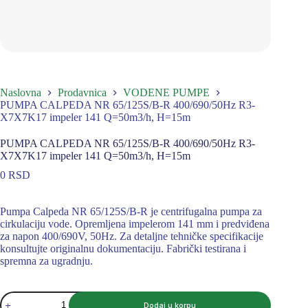
Naslovna
Prodavnica
VODENE PUMPE
PUMPA CALPEDA NR 65/125S/B-R 400/690/50Hz R3-
X7X7K17 impeler 141 Q=50m3/h, H=15m
PUMPA CALPEDA NR 65/125S/B-R 400/690/50Hz R3-
X7X7K17 impeler 141 Q=50m3/h, H=15m
0
RSD
Pumpa Calpeda NR 65/125S/B-R je centrifugalna pumpa za
cirkulaciju vode. Opremljena impelerom 141 mm i predviđena
za napon 400/690V, 50Hz. Za detaljne tehničke specifikacije
konsultujte originalnu dokumentaciju. Fabrički testirana i
spremna za ugradnju.
PUMPA
Dodaj u korpu
CALPEDA