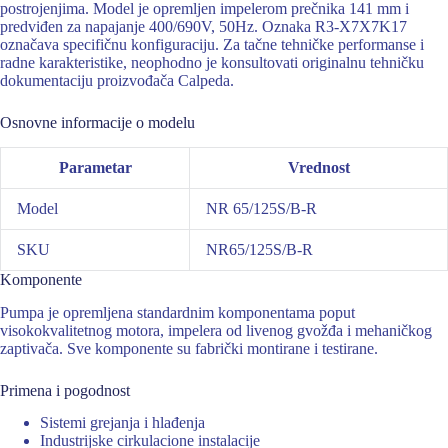
postrojenjima. Model je opremljen impelerom prečnika 141 mm i
predviđen za napajanje 400/690V, 50Hz. Oznaka R3-X7X7K17
označava specifičnu konfiguraciju. Za tačne tehničke performanse i
radne karakteristike, neophodno je konsultovati originalnu tehničku
dokumentaciju proizvođača Calpeda.
Osnovne informacije o modelu
Parametar
Vrednost
Model
NR 65/125S/B-R
SKU
NR65/125S/B-R
Komponente
Pumpa je opremljena standardnim komponentama poput
visokokvalitetnog motora, impelera od livenog gvožđa i mehaničkog
zaptivača. Sve komponente su fabrički montirane i testirane.
Primena i pogodnost
Sistemi grejanja i hlađenja
Industrijske cirkulacione instalacije