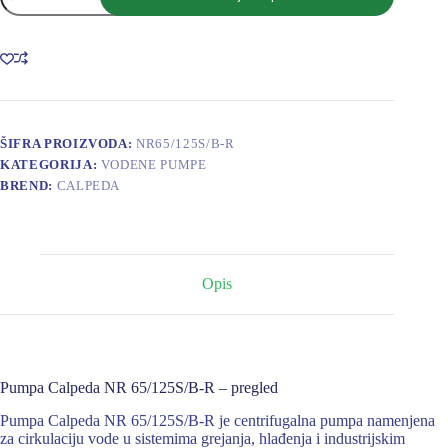
NR
65/125S/B-
R
400/690/50Hz
R3-
X7X7K17
impeler
141
ŠIFRA PROIZVODA:
NR65/125S/B-R
Q=50m3/h,
KATEGORIJA:
VODENE PUMPE
H=15m
BREND:
CALPEDA
količina
Opis
Pumpa Calpeda NR 65/125S/B-R – pregled
Pumpa Calpeda NR 65/125S/B-R je centrifugalna pumpa namenjena
za cirkulaciju vode u sistemima grejanja, hlađenja i industrijskim