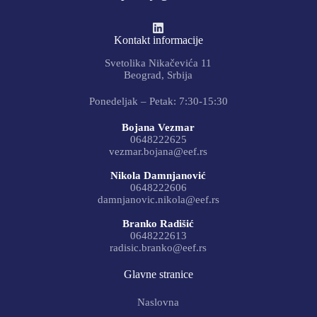
Kontakt informacije
Svetolika Nikačevića 11
Beograd, Srbija
Ponedeljak – Petak: 7:30-15:30
Bojana Vezmar
0648222625
vezmar.bojana@eef.rs
Nikola Damnjanović
0648222606
damnjanovic.nikola@eef.rs
Branko Radišić
0648222613
radisic.branko@eef.rs
Glavne stranice
Naslovna