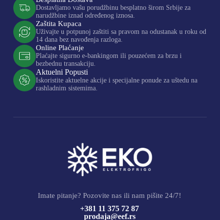
Dostavljamo vašu porudžbinu besplatno širom Srbije za
narudžbine iznad određenog iznosa.
Zaštita Kupaca
Uživajte u potpunoj zaštiti sa pravom na odustanak u roku od
14 dana bez navođenja razloga.
Online Plaćanje
Plaćajte sigurno e-bankingom ili pouzećem za brzu i
bezbednu transakciju.
Aktuelni Popusti
Iskoristite aktuelne akcije i specijalne ponude za uštedu na
rashladnim sistemima.
Imate pitanje? Pozovite nas ili nam pišite 24/7!
+381 11 375 72 87
prodaja@eef.rs