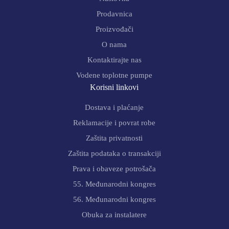
Prodavnica
Proizvođači
O nama
Kontaktirajte nas
Vodene toplotne pumpe
Korisni linkovi
Dostava i plaćanje
Reklamacije i povrat robe
Zaštita privatnosti
Zaštita podataka o transakciji
Prava i obaveze potrošača
55. Međunarodni kongres
56. Međunarodni kongres
Obuka za instalatere