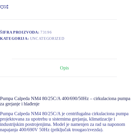
400/690/50Hz
količina
ŠIFRA PROIZVODA:
73196
KATEGORIJA:
UNCATEGORIZED
Opis
Pumpa Calpeda NM4 80/25C/A 400/690/50Hz – cirkulaciona pumpa
za grejanje i hlađenje
Pumpa Calpeda NM4 80/25C/A je centrifugalna cirkulaciona pumpa
projektovana za upotrebu u sistemima grejanja, klimatizacije i
industrijskim postrojenjima. Model je namenjen za rad sa naponom
napajanja 400/690V 50Hz (priključak trougao/zvezda).