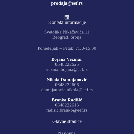
prodaja@eef.rs
Kontakt informacije
Svetolika Nikačevića 11
Beograd, Srbija
Ponedeljak – Petak: 7:30-15:30
Bojana Vezmar
0648222625
vezmar.bojana@eef.rs
Nikola Damnjanović
0648222606
damnjanovic.nikola@eef.rs
Branko Radišić
0648222613
radisic.branko@eef.rs
Glavne stranice
Naslovna