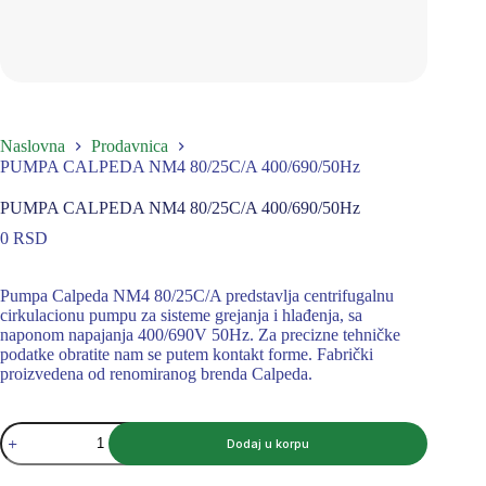
Naslovna
Prodavnica
PUMPA CALPEDA NM4 80/25C/A 400/690/50Hz
PUMPA CALPEDA NM4 80/25C/A 400/690/50Hz
0
RSD
Pumpa Calpeda NM4 80/25C/A predstavlja centrifugalnu
cirkulacionu pumpu za sisteme grejanja i hlađenja, sa
naponom napajanja 400/690V 50Hz. Za precizne tehničke
podatke obratite nam se putem kontakt forme. Fabrički
proizvedena od renomiranog brenda Calpeda.
PUMPA
Dodaj u korpu
CALPEDA
NM4
80/25C/A