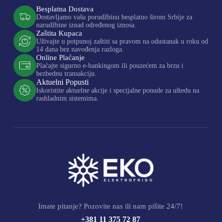
Besplatna Dostava
Dostavljamo vašu porudžbinu besplatno širom Srbije za
narudžbine iznad određenog iznosa.
Zaštita Kupaca
Uživajte u potpunoj zaštiti sa pravom na odustanak u roku od
14 dana bez navođenja razloga.
Online Plaćanje
Plaćajte sigurno e-bankingom ili pouzećem za brzu i
bezbednu transakciju.
Aktuelni Popusti
Iskoristite aktuelne akcije i specijalne ponude za uštedu na
rashladnim sistemima.
Imate pitanje? Pozovite nas ili nam pišite 24/7!
+381 11 375 72 87