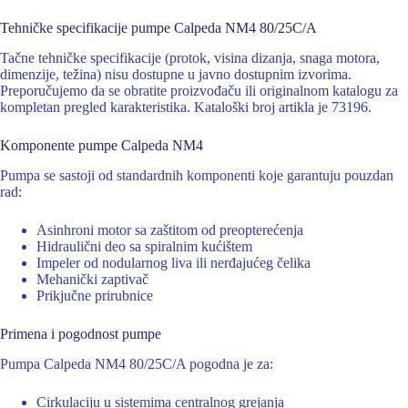
Tehničke specifikacije pumpe Calpeda NM4 80/25C/A
Tačne tehničke specifikacije (protok, visina dizanja, snaga motora,
dimenzije, težina) nisu dostupne u javno dostupnim izvorima.
Preporučujemo da se obratite proizvođaču ili originalnom katalogu za
kompletan pregled karakteristika. Kataloški broj artikla je 73196.
Komponente pumpe Calpeda NM4
Pumpa se sastoji od standardnih komponenti koje garantuju pouzdan
rad:
Asinhroni motor sa zaštitom od preopterećenja
Hidraulični deo sa spiralnim kućištem
Impeler od nodularnog liva ili nerđajućeg čelika
Mehanički zaptivač
Prikjučne prirubnice
Primena i pogodnost pumpe
Pumpa Calpeda NM4 80/25C/A pogodna je za:
Cirkulaciju u sistemima centralnog grejanja