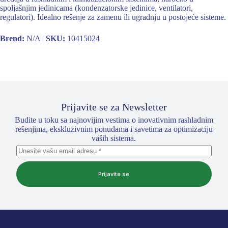
spoljašnjim jedinicama (kondenzatorske jedinice, ventilatori,
regulatori). Idealno rešenje za zamenu ili ugradnju u postojeće sisteme.
Brend:
N/A |
SKU:
10415024
Prijavite se za Newsletter
Budite u toku sa najnovijim vestima o inovativnim rashladnim
rešenjima, ekskluzivnim ponudama i savetima za optimizaciju
vaših sistema.
Prijavite se