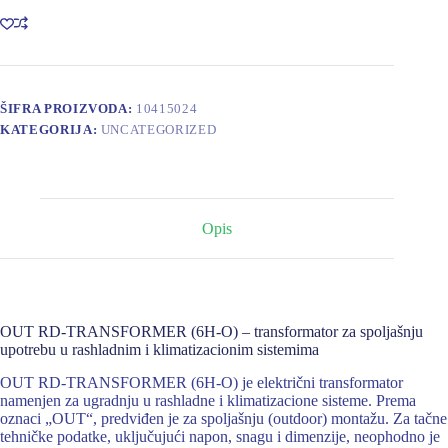
O)
količina
ŠIFRA PROIZVODA:
10415024
KATEGORIJA:
UNCATEGORIZED
Opis
OUT RD-TRANSFORMER (6H-O) – transformator za spoljašnju
upotrebu u rashladnim i klimatizacionim sistemima
OUT RD-TRANSFORMER (6H-O) je električni transformator
namenjen za ugradnju u rashladne i klimatizacione sisteme. Prema
oznaci „OUT“, predviđen je za spoljašnju (outdoor) montažu. Za tačne
tehničke podatke, uključujući napon, snagu i dimenzije, neophodno je