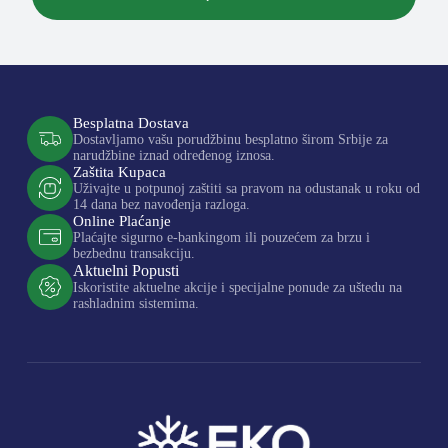
Besplatna Dostava
Dostavljamo vašu porudžbinu besplatno širom Srbije za
narudžbine iznad određenog iznosa.
Zaštita Kupaca
Uživajte u potpunoj zaštiti sa pravom na odustanak u roku od
14 dana bez navođenja razloga.
Online Plaćanje
Plaćajte sigurno e-bankingom ili pouzećem za brzu i
bezbednu transakciju.
Aktuelni Popusti
Iskoristite aktuelne akcije i specijalne ponude za uštedu na
rashladnim sistemima.