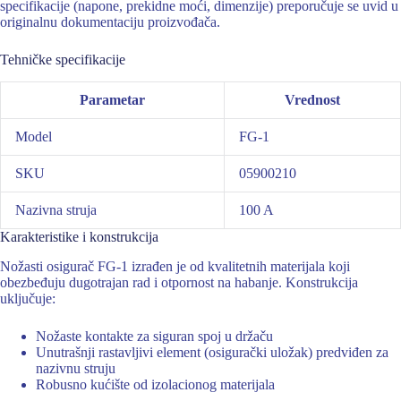
specifikacije (napone, prekidne moći, dimenzije) preporučuje se uvid u
originalnu dokumentaciju proizvođača.
Tehničke specifikacije
Parametar
Vrednost
Model
FG-1
SKU
05900210
Nazivna struja
100 A
Karakteristike i konstrukcija
Nožasti osigurač FG-1 izrađen je od kvalitetnih materijala koji
obezbeđuju dugotrajan rad i otpornost na habanje. Konstrukcija
uključuje:
Nožaste kontakte za siguran spoj u držaču
Unutrašnji rastavljivi element (osigurački uložak) predviđen za
nazivnu struju
Robusno kućište od izolacionog materijala