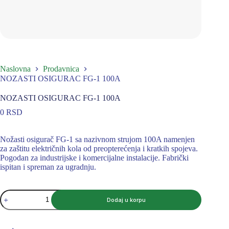
Naslovna
Prodavnica
NOZASTI OSIGURAC FG-1 100A
NOZASTI OSIGURAC FG-1 100A
0
RSD
Nožasti osigurač FG-1 sa nazivnom strujom 100A namenjen
za zaštitu električnih kola od preopterećenja i kratkih spojeva.
Pogodan za industrijske i komercijalne instalacije. Fabrički
ispitan i spreman za ugradnju.
NOZASTI
Dodaj u korpu
OSIGURAC
FG-
1
100A