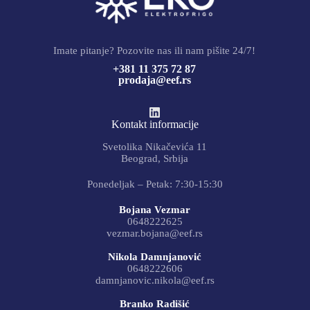
Imate pitanje? Pozovite nas ili nam pišite 24/7!
+381 11 375 72 87
prodaja@eef.rs
Kontakt informacije
Svetolika Nikačevića 11
Beograd, Srbija
Ponedeljak – Petak: 7:30-15:30
Bojana Vezmar
0648222625
vezmar.bojana@eef.rs
Nikola Damnjanović
0648222606
damnjanovic.nikola@eef.rs
Branko Radišić