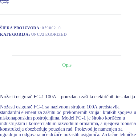
količina
ŠIFRA PROIZVODA:
05900210
KATEGORIJA:
UNCATEGORIZED
Opis
Nožasti osigurač FG-1 100A – pouzdana zaštita električnih instalacija
Nožasti osigurač FG-1 sa nazivnom strujom 100A predstavlja
standardni element za zaštitu od prekomernih struja i kratkih spojeva u
niskonaponskim postrojenjima. Model FG-1 je široko korišćen u
industrijskim i komercijalnim razvodnim ormarima, a njegova robusna
konstrukcija obezbeđuje pouzdan rad. Proizvod je namenjen za
ugradnju u odgovarajuće držače nožastih osigurača. Za tačne tehničke