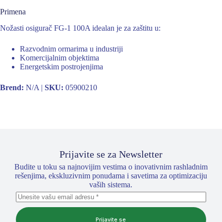
Primena
Nožasti osigurač FG-1 100A idealan je za zaštitu u:
Razvodnim ormarima u industriji
Komercijalnim objektima
Energetskim postrojenjima
Brend:
N/A |
SKU:
05900210
Prijavite se za Newsletter
Budite u toku sa najnovijim vestima o inovativnim rashladnim
rešenjima, ekskluzivnim ponudama i savetima za optimizaciju
vaših sistema.
Prijavite se