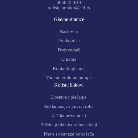
0648222613
radisic.branko@eef.rs
Glavne stranice
Naslovna
Prodavnica
Proizvođači
O nama
Kontaktirajte nas
Vodene toplotne pumpe
Korisni linkovi
Dostava i plaćanje
Reklamacije i povrat robe
Zaštita privatnosti
Zaštita podataka o transakciji
Prava i obaveze potrošača