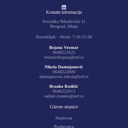
Kontakt informacije
Svetolika Nikačevića 11
Beograd, Srbija
Ponedeljak – Petak: 7:30-15:30
Bojana Vezmar
0648222625
vezmar.bojana@eef.rs
Nikola Damnjanović
0648222606
damnjanovic.nikola@eef.rs
Branko Radišić
0648222613
radisic.branko@eef.rs
Glavne stranice
Naslovna
Prodavnica