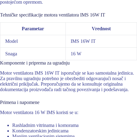
postojećom opremom.
Tehničke specifikacije motora ventilatora IMS 16W IT
Parametar
Vrednost
Model
IMS 16W IT
Snaga
16 W
Komponente i priprema za ugradnju
Motor ventilatora IMS 16W IT isporučuje se kao samostalna jedinica.
Za pravilnu ugradnju potrebno je obezbediti odgovarajući nosač i
električni priključak. Preporučujemo da se konsultuje originalna
dokumentacija proizvođača radi tačnog povezivanja i podešavanja.
Primena i napomene
Motor ventilatora 16 W IMS koristi se u:
Rashladnim vitrinama i komorama
Kondenzatorskim jedinicama
Manjim ventilacionim sistemima