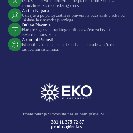
Dostavljamo vašu porudžbinu besplatno širom Srbije za
narudžbine iznad određenog iznosa.
Zaštita Kupaca
Uživajte u potpunoj zaštiti sa pravom na odustanak u roku od
14 dana bez navođenja razloga.
Online Plaćanje
Plaćajte sigurno e-bankingom ili pouzećem za brzu i
bezbednu transakciju.
Aktuelni Popusti
Iskoristite aktuelne akcije i specijalne ponude za uštedu na
rashladnim sistemima.
Imate pitanje? Pozovite nas ili nam pišite 24/7!
+381 11 375 72 87
prodaja@eef.rs