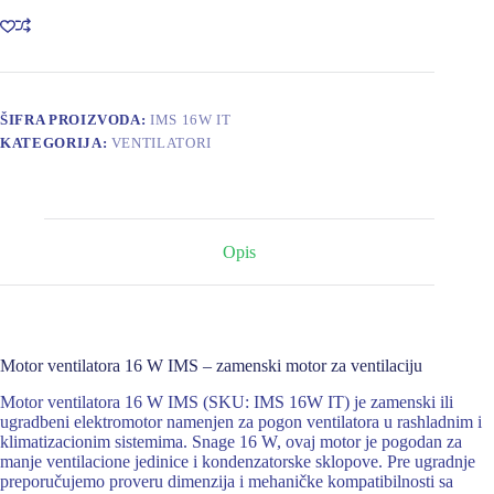
IMS
količina
ŠIFRA PROIZVODA:
IMS 16W IT
KATEGORIJA:
VENTILATORI
Opis
Motor ventilatora 16 W IMS – zamenski motor za ventilaciju
Motor ventilatora 16 W IMS (SKU: IMS 16W IT) je zamenski ili
ugradbeni elektromotor namenjen za pogon ventilatora u rashladnim i
klimatizacionim sistemima. Snage 16 W, ovaj motor je pogodan za
manje ventilacione jedinice i kondenzatorske sklopove. Pre ugradnje
preporučujemo proveru dimenzija i mehaničke kompatibilnosti sa