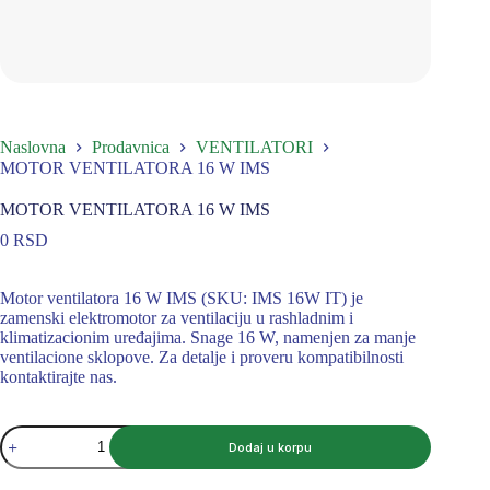
Naslovna
Prodavnica
VENTILATORI
MOTOR VENTILATORA 16 W IMS
MOTOR VENTILATORA 16 W IMS
0
RSD
Motor ventilatora 16 W IMS (SKU: IMS 16W IT) je
zamenski elektromotor za ventilaciju u rashladnim i
klimatizacionim uređajima. Snage 16 W, namenjen za manje
ventilacione sklopove. Za detalje i proveru kompatibilnosti
kontaktirajte nas.
MOTOR
Dodaj u korpu
VENTILATORA
16
W