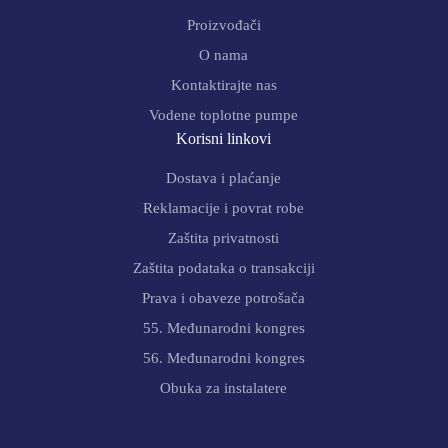
Proizvođači
O nama
Kontaktirajte nas
Vodene toplotne pumpe
Korisni linkovi
Dostava i plaćanje
Reklamacije i povrat robe
Zaštita privatnosti
Zaštita podataka o transakciji
Prava i obaveze potrošača
55. Međunarodni kongres
56. Međunarodni kongres
Obuka za instalatere